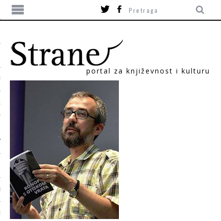
portal za književnost i kulturu
TIKA
ORI
T
SUM