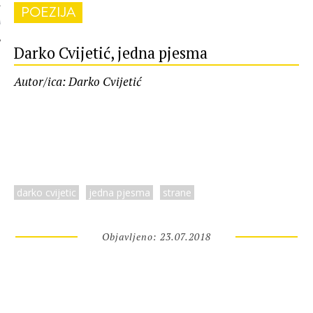
POEZIJA
 AUTORA
Darko Cvijetić, jedna pjesma
Autor/ica: Darko Cvijetić
darko cvijetic
jedna pjesma
strane
Objavljeno: 23.07.2018