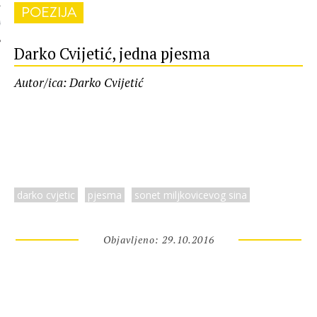
POEZIJA
 AUTORA
Darko Cvijetić, jedna pjesma
Autor/ica: Darko Cvijetić
darko cvjetic
pjesma
sonet miljkovicevog sina
Objavljeno: 29.10.2016