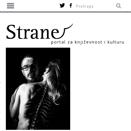
portal za književnost i kulturu
TIKA
ORI
T
SUM