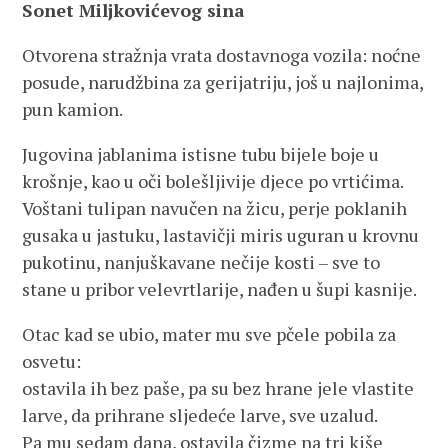
Sonet Miljkovićevog sina
Otvorena stražnja vrata dostavnoga vozila: noćne
posude, narudžbina za gerijatriju, još u najlonima,
pun kamion.
Jugovina jablanima istisne tubu bijele boje u
krošnje, kao u oči bolešljivije djece po vrtićima.
Voštani tulipan navučen na žicu, perje poklanih
gusaka u jastuku, lastavičji miris uguran u krovnu
pukotinu, nanjuškavane nečije kosti – sve to
stane u pribor velevrtlarije, nađen u šupi kasnije.
Otac kad se ubio, mater mu sve pčele pobila za
osvetu:
ostavila ih bez paše, pa su bez hrane jele vlastite
larve, da prihrane sljedeće larve, sve uzalud.
Pa mu sedam dana, ostavila čizme na tri kiše