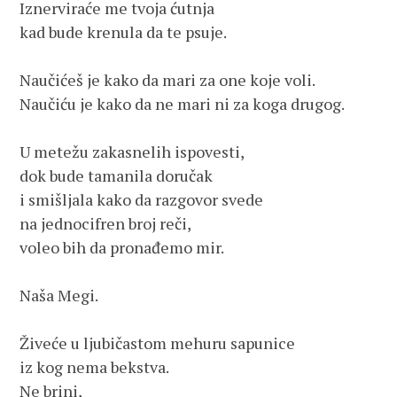
Iznerviraće me tvoja ćutnja 

kad bude krenula da te psuje.

Naučićeš je kako da mari za one koje voli.

Naučiću je kako da ne mari ni za koga drugog.

U metežu zakasnelih ispovesti,

dok bude tamanila doručak

i smišljala kako da razgovor svede 

na jednocifren broj reči,

voleo bih da pronađemo mir.

Naša Megi.

Živeće u ljubičastom mehuru sapunice

iz kog nema bekstva.

Ne brini,
