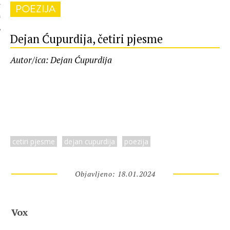
POEZIJA
 AUTORA
Dejan Ćupurdija, četiri pjesme
Autor/ica: Dejan Ćupurdija
cetiri pjesme
dejan cupurdija
poezija
Objavljeno: 18.01.2024
Vox