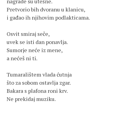
nagrade su utešne.

Pretvorio bih dvoranu u klanicu,

i gađao ih njihovim podlakticama.

Osvit smiraj seče,

uvek se isti dan ponavlja.

Sumorje neće iz mene,

a nećeš ni ti.

Tumaralištem vlada ćutnja 

što za sobom ostavlja zgar.

Bakara s plafona roni krv.

Ne prekidaj muziku.
