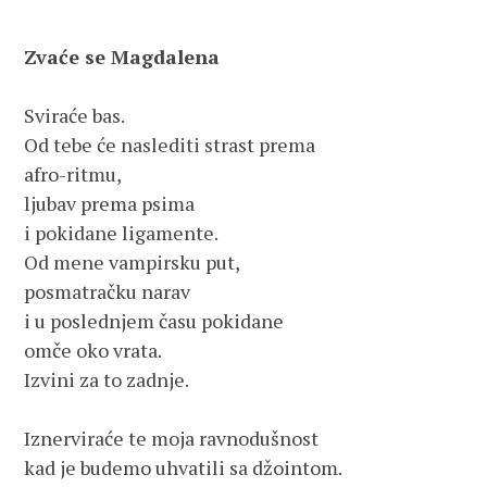
Zvaće se Magdalena
Sviraće bas.

Od tebe će naslediti strast prema

afro-ritmu,

ljubav prema psima

i pokidane ligamente.

Od mene vampirsku put,

posmatračku narav

i u poslednjem času pokidane 

omče oko vrata.

Izvini za to zadnje.

Iznerviraće te moja ravnodušnost 

kad je budemo uhvatili sa džointom.
