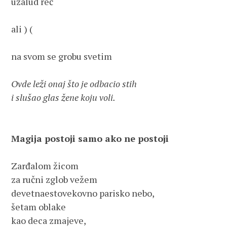
uzalud reč

ali ) (

na svom se grobu svetim

Ovde leži onaj što je odbacio stih
Magija postoji samo ako ne postoji
Zarđalom žicom 

za ručni zglob vežem

devetnaestovekovno parisko nebo,

šetam oblake 

kao deca zmajeve,
