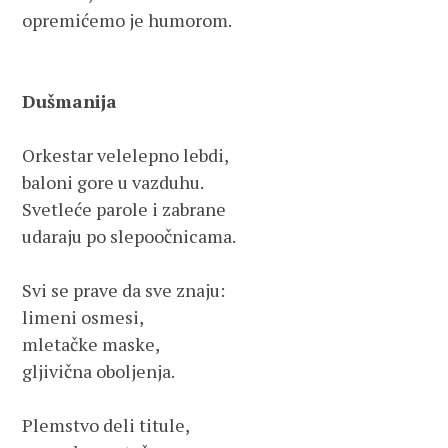
opremićemo je humorom.

Dušmanija
Orkestar velelepno lebdi,

baloni gore u vazduhu.

Svetleće parole i zabrane

udaraju po slepoočnicama.

Svi se prave da sve znaju:

limeni osmesi, 

mletačke maske,

gljivična oboljenja.

Plemstvo deli titule,
