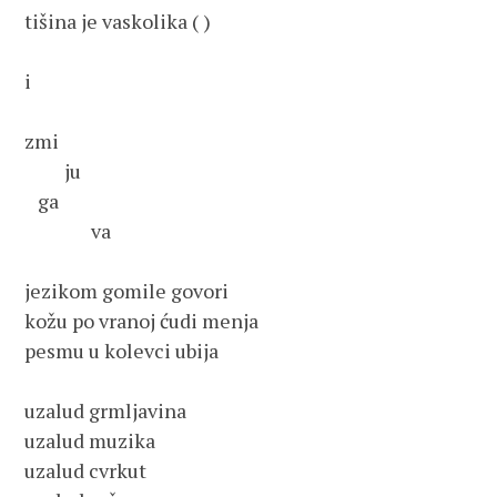
tišina je vaskolika ( )

i

zmi

         ju 

   ga 

               va

jezikom gomile govori

kožu po vranoj ćudi menja

pesmu u kolevci ubija

uzalud grmljavina

uzalud muzika

uzalud cvrkut
