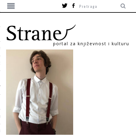
portal za književnost i kulturu
TIKA
ORI
T
SUM