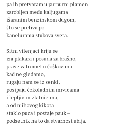
pa ih pretvaram u purpurni plamen 

zarobljen među kaljugama 

išaranim benzinskom dugom,

što se preliva po 

kanelurama stubova sveta.

Sitni vilenjaci kriju se 

iza plakara i posuda za brašno,

prave vatromet u ćoškovima 

kad ne gledamo, 

rugaju nam se iz senki,

posipaju čokoladnim mrvicama 

i lepljivim zlatnicima,

a od njihovog kikota

staklo puca i postaje pauk – 

podsetnik na to da stvarnost ubija.
