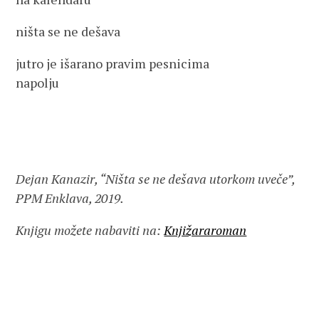
ništa se ne dešava
jutro je išarano pravim pesnicima
napolju
Dejan Kanazir, “Ništa se ne dešava utorkom uveče”,
PPM Enklava, 2019.
Knjigu možete nabaviti na:
Knjižararoman