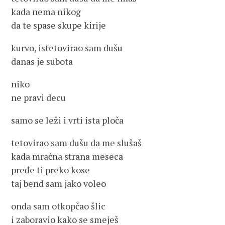
kada nema nikog
da te spase skupe kirije
kurvo, istetovirao sam dušu
danas je subota
niko
ne pravi decu
samo se leži i vrti ista ploča
tetovirao sam dušu da me slušaš
kada mračna strana meseca
pređe ti preko kose
taj bend sam jako voleo
onda sam otkopčao šlic
i zaboravio kako se smeješ