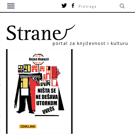
portal za književnost i kulturu
TIKA
ORI
T
SUM