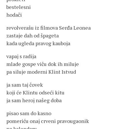
bestelesni
hodači
revolverašu iz filmova Serđa Leonea
zastaje dah od špageta
kada ugleda pravog kauboja
vapaj s radija
mlade gospe viču dok ih miluje
pa siluje moderni Klint Istvud
ja sam taj čovek
koji će Klintu odseći kitu
ja sam heroj našeg doba
pisao sam do kasno
pomeriću onaj crveni pravougaonik
na kalendaru