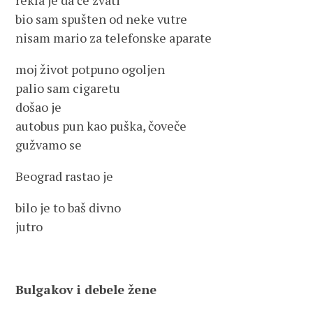
rekla je da će zvati
bio sam spušten od neke vutre
nisam mario za telefonske aparate
moj život potpuno ogoljen
palio sam cigaretu
došao je
autobus pun kao puška, čoveče
gužvamo se
Beograd rastao je
bilo je to baš divno
jutro
Bulgakov i debele žene