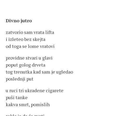
Divno jutro
zatvorio sam vrata lifta
i izleteo bez skejta
od toga se lome vratovi
providne stvari u glavi
poput golog drveta
tog trenutka kad sam je ugledao
poslednji put
u ruci tri ukradene cigarete
puši tanke
kakva smrt, pomislih