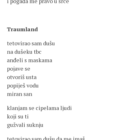
i pogađa me pravo u srce
Traumland
tetovirao sam dušu
na dušeku tbc
anđeli s maskama
pojave se
otvoriš usta
popiješ vodu
miran san
klanjam se cipelama ljudi
koji su ti
gužvali suknju
tetovirao sam dušu da me imaš