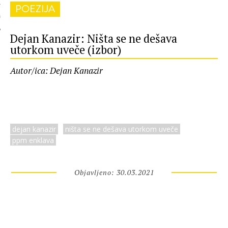
POEZIJA
 AUTORA
Dejan Kanazir: Ništa se ne dešava
utorkom uveče (izbor)
Autor/ica: Dejan Kanazir
dejan kanazir
ništa se ne dešava utorkom uveče
ppm enklava
Objavljeno: 30.03.2021