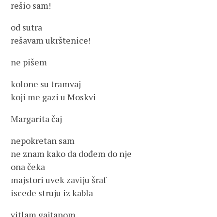
rešio sam!
od sutra
rešavam ukrštenice!
ne pišem
kolone su tramvaj
koji me gazi u Moskvi
Margarita čaj
nepokretan sam
ne znam kako da dođem do nje
ona čeka
majstori uvek zaviju šraf
iscede struju iz kabla
vitlam gajtanom