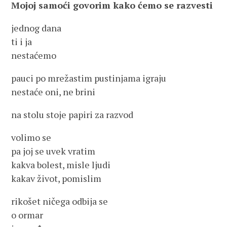
Mojoj samoći govorim kako ćemo se razvesti
jednog dana
ti i ja
nestaćemo
pauci po mrežastim pustinjama igraju
nestaće oni, ne brini
na stolu stoje papiri za razvod
volimo se
pa joj se uvek vratim
kakva bolest, misle ljudi
kakav život, pomislim
rikošet ničega odbija se
o ormar