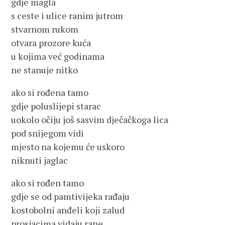
gdje magla
s ceste i ulice ranim jutrom
stvarnom rukom
otvara prozore kuća
u kojima već godinama
ne stanuje nitko
ako si rođena tamo
gdje poluslijepi starac
uokolo očiju još sasvim dječačkoga lica
pod snijegom vidi
mjesto na kojemu će uskoro
niknuti jaglac
ako si rođen tamo
gdje se od pamtivijeka rađaju
kostobolni anđeli koji zalud
prosjacima vidaju rane