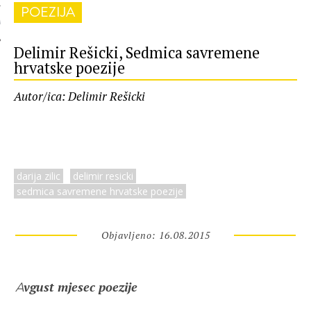
POEZIJA
 AUTORA
Delimir Rešicki, Sedmica savremene
hrvatske poezije
Autor/ica: Delimir Rešicki
darija zilic
delimir resicki
sedmica savremene hrvatske poezije
Objavljeno: 16.08.2015
vgust mjesec poezije
A