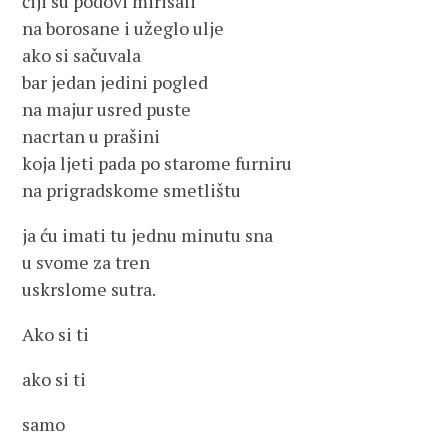
čiji su podovi mirisali
na borosane i užeglo ulje
ako si sačuvala
bar jedan jedini pogled
na majur usred puste
nacrtan u prašini
koja ljeti pada po starome furniru
na prigradskome smetlištu
ja ću imati tu jednu minutu sna
u svome za tren
uskrslome sutra.
Ako si ti
ako si ti
samo