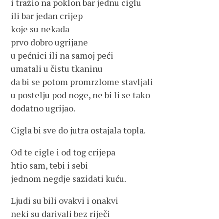
i tražio na poklon bar jednu ciglu
ili bar jedan crijep
koje su nekada
prvo dobro ugrijane
u pećnici ili na samoj peći
umatali u čistu tkaninu
da bi se potom promrzlome stavljali
u postelju pod noge, ne bi li se tako
dodatno ugrijao.
Cigla bi sve do jutra ostajala topla.
Od te cigle i od tog crijepa
htio sam, tebi i sebi
jednom negdje sazidati kuću.
Ljudi su bili ovakvi i onakvi
neki su darivali bez riječi