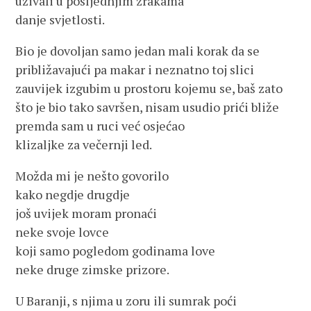
uživali u posljednjim zrakama
danje svjetlosti.
Bio je dovoljan samo jedan mali korak da se
približavajući pa makar i neznatno toj slici
zauvijek izgubim u prostoru kojemu se, baš zato
što je bio tako savršen, nisam usudio prići bliže
premda sam u ruci već osjećao
klizaljke za večernji led.
Možda mi je nešto govorilo
kako negdje drugdje
još uvijek moram pronaći
neke svoje lovce
koji samo pogledom godinama love
neke druge zimske prizore.
U Baranji, s njima u zoru ili sumrak poći