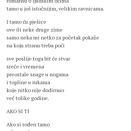
romansu o ljudskim očima
tamo u još istočnijim, velikim ravnicama.
I tamo ću pješice
ove ili neke druge zime
samo neka mi netko za početak pokaže
na koju stranu treba poći
sve poslije toga bit će stvar
sreće i vremena
preostale snage u nogama
i topline u rukama
koje nitko nije dodirnuo
već tolike godine.
AKO SI TI
Ako si rođen tamo