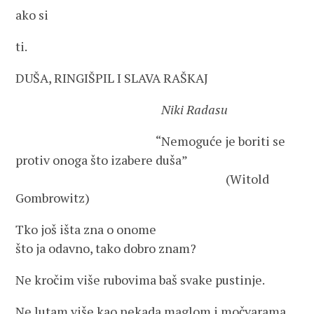
ako si
ti.
DUŠA, RINGIŠPIL I SLAVA RAŠKAJ
Niki Radasu
“Nemoguće je boriti se
protiv onoga što izabere duša”
(Witold
Gombrowitz)
Tko još išta zna o onome
što ja odavno, tako dobro znam?
Ne kročim više rubovima baš svake pustinje.
Ne lutam više kao nekada maglom i močvarama.