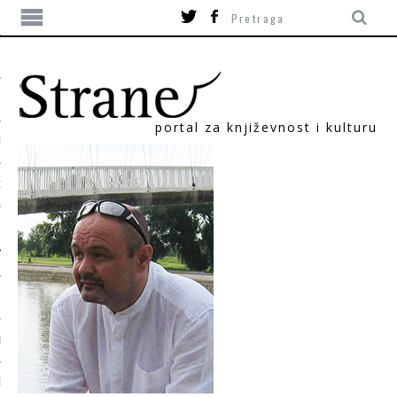
portal za književnost i kulturu
TIKA
ORI
T
SUM