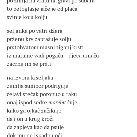
po zmija na vratu na glavi po šubara
to petoglasje jače je od plača
svinje koju kolju
seljanka po vatri džara
prženu krv zaprašuje solju
prstohvatom masni tiganj krsti
iz marame vadi pogaču – djeca umaču
zacrne im se prsti
na izvoru kiseljaku
zemlja sumpor podriguje
ćelavi stećak potonuo u raku
onaj ispod sedre
morebit
čuje
kako ga ojkač začikuje
da i on u krug kroči
da zapjeva kao da psuje
dok mu ne ispadnu oči