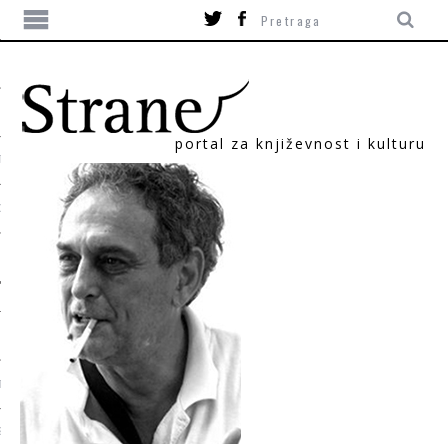
portal za književnost i kulturu
TIKA
ORI
T
SUM