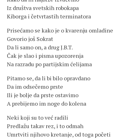
Iz društva svetskih robokapa
Kiborga i četvrtastih terminatora
Prisećamo se kako je o kvarenju omladine
Govorio još Sokrat
Da li samo on, a drug J.B.T.
Čak je slao i pisma upozorenja
Na razradu po partijskim ćelijama
Pitamo se, da li bi bilo opravdano
Da im odsečemo prste
Ili je bolje da prste ostavimo
A prebijemo im noge do kolena
Neki koji su to već radili
Predlažu takav rez, i to odmah
Umrtviti njihovo kretanje, od toga početi