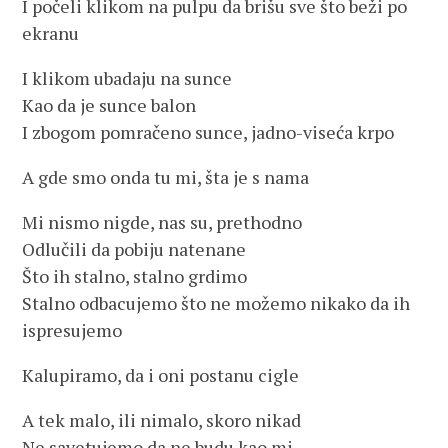
I počeli klikom na pulpu da brišu sve što beži po
ekranu
I klikom ubadaju na sunce
Kao da je sunce balon
I zbogom pomračeno sunce, jadno-viseća krpo
A gde smo onda tu mi, šta je s nama
Mi nismo nigde, nas su, prethodno
Odlučili da pobiju natenane
Što ih stalno, stalno grdimo
Stalno odbacujemo što ne možemo nikako da ih
ispresujemo
Kalupiramo, da i oni postanu cigle
A tek malo, ili nimalo, skoro nikad
Ne savetujemo da ne budu kao mi