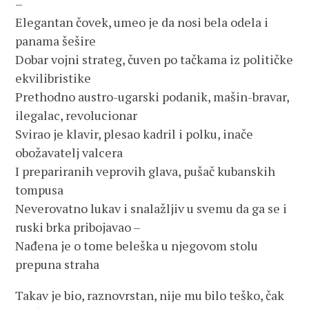
–
Elegantan čovek, umeo je da nosi bela odela i
panama šešire
Dobar vojni strateg, čuven po tačkama iz političke
ekvilibristike
Prethodno austro-ugarski podanik, mašin-bravar,
ilegalac, revolucionar
Svirao je klavir, plesao kadril i polku, inače
obožavatelj valcera
I prepariranih veprovih glava, pušač kubanskih
tompusa
Neverovatno lukav i snalažljiv u svemu da ga se i
ruski brka pribojavao –
Nađena je o tome beleška u njegovom stolu
prepuna straha
Takav je bio, raznovrstan, nije mu bilo teško, čak