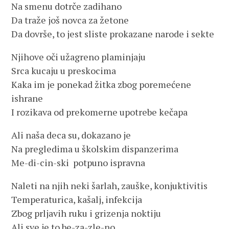
Na smenu dotrče zadihano
Da traže još novca za žetone
Da dovrše, to jest sliste prokazane narode i sekte
Njihove oči užagreno plaminjaju
Srca kucaju u preskocima
Kaka im je ponekad žitka zbog poremećene
ishrane
I rozikava od prekomerne upotrebe kečapa
Ali naša deca su, dokazano je
Na pregledima u školskim dispanzerima
Me-di-cin-ski potpuno ispravna
Naleti na njih neki šarlah, zauške, konjuktivitis
Temperaturica, kašalj, infekcija
Zbog prljavih ruku i grizenja noktiju
Ali sve je to be-za-zle-no