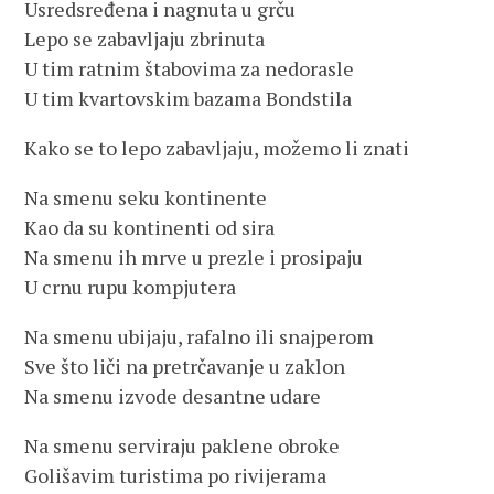
Usredsređena i nagnuta u grču
Lepo se zabavljaju zbrinuta
U tim ratnim štabovima za nedorasle
U tim kvartovskim bazama Bondstila
Kako se to lepo zabavljaju, možemo li znati
Na smenu seku kontinente
Kao da su kontinenti od sira
Na smenu ih mrve u prezle i prosipaju
U crnu rupu kompjutera
Na smenu ubijaju, rafalno ili snajperom
Sve što liči na pretrčavanje u zaklon
Na smenu izvode desantne udare
Na smenu serviraju paklene obroke
Golišavim turistima po rivijerama