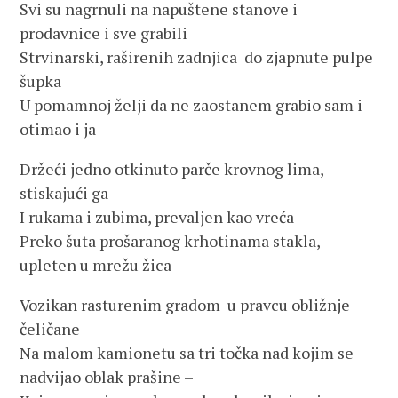
Svi su nagrnuli na napuštene stanove i
prodavnice i sve grabili
Strvinarski, raširenih zadnjica do zjapnute pulpe
šupka
U pomamnoj želji da ne zaostanem grabio sam i
otimao i ja
Držeći jedno otkinuto parče krovnog lima,
stiskajući ga
I rukama i zubima, prevaljen kao vreća
Preko šuta prošaranog krhotinama stakla,
upleten u mrežu žica
Vozikan rasturenim gradom u pravcu obližnje
čeličane
Na malom kamionetu sa tri točka nad kojim se
nadvijao oblak prašine –