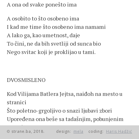
A ona od svake ponešto ima
A osobito to što osobeno ima
I kad me time što osobeno ima namami
A lako ga, kao umetnost, daje
To čini, ne da bih svetliji od sunca bio
Nego svitac koji je proklijao u tami.
DVOSMISLENO
Kod Vilijama Batlera Jejtsa, naiđoh na mesto u
stranici
Što poletno-grgoljivo o snazi ljubavi zbori
Upoređena ona beše sa tadašnjim, pobunjenim
prolećem
strane.ba, 2018.
design:
mela
coding:
Haris Hadžić
©
U Irskoj, sa neviđeno brzim nicanjem novog lišća