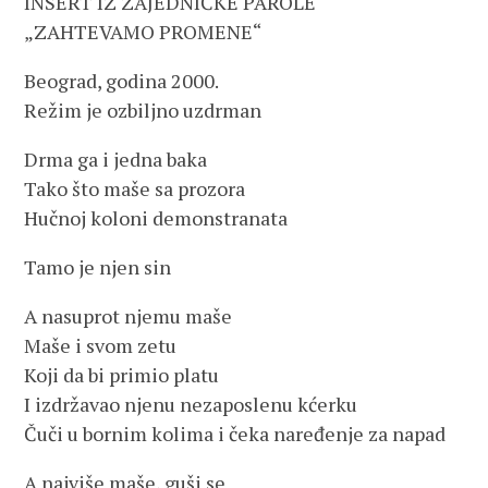
INSERT IZ ZAJEDNIČKE PAROLE
„ZAHTEVAMO PROMENE“
Beograd, godina 2000.
Režim je ozbiljno uzdrman
Drma ga i jedna baka
Tako što maše sa prozora
Hučnoj koloni demonstranata
Tamo je njen sin
A nasuprot njemu maše
Maše i svom zetu
Koji da bi primio platu
I izdržavao njenu nezaposlenu kćerku
Čuči u bornim kolima i čeka naređenje za napad
A najviše maše, guši se