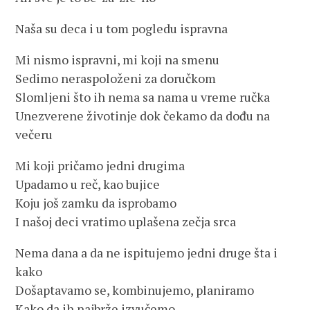
Naša su deca i u tom pogledu ispravna
Mi nismo ispravni, mi koji na smenu
Sedimo neraspoloženi za doručkom
Slomljeni što ih nema sa nama u vreme ručka
Unezverene životinje dok čekamo da dođu na
večeru
Mi koji pričamo jedni drugima
Upadamo u reč, kao bujice
Koju još zamku da isprobamo
I našoj deci vratimo uplašena zečja srca
Nema dana a da ne ispitujemo jedni druge šta i
kako
Došaptavamo se, kombinujemo, planiramo
Kako da ih najbrže izvučemo