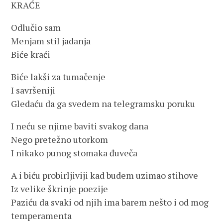
KRAĆE
Odlučio sam
Menjam stil jadanja
Biće kraći
Biće lakši za tumačenje
I savršeniji
Gledaću da ga svedem na telegramsku poruku
I neću se njime baviti svakog dana
Nego pretežno utorkom
I nikako punog stomaka đuveča
A i biću probirljiviji kad budem uzimao stihove
Iz velike škrinje poezije
Paziću da svaki od njih ima barem nešto i od mog
temperamenta