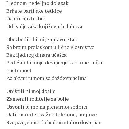
I jednom nedeljno dolazak
Brkate partijske tetkice
Da mi očisti stan
Od ispljuvaka književnih duhova
Obezbedili bi mi, zapravo, stan
Sa brzim prelaskom u lično vlasništvo
Bez ijednog dinara učešća
Podržali bi moju devijaciju kao umetničku
nastranost
Za akvarijumom sa daždevnjacima
Uništili ni moj dosije
Zamenili roditelje za bolje
Usvojili bi me na plenarnoj sednici
Dali imunitet, važne telefone, mejlove
Sve, sve, samo da budem stalno dostupan