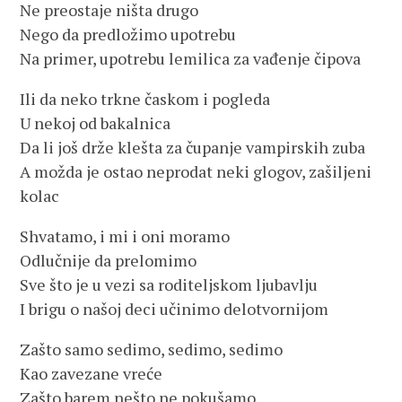
Ne preostaje ništa drugo
Nego da predložimo upotrebu
Na primer, upotrebu lemilica za vađenje čipova
Ili da neko trkne časkom i pogleda
U nekoj od bakalnica
Da li još drže klešta za čupanje vampirskih zuba
A možda je ostao neprodat neki glogov, zašiljeni
kolac
Shvatamo, i mi i oni moramo
Odlučnije da prelomimo
Sve što je u vezi sa roditeljskom ljubavlju
I brigu o našoj deci učinimo delotvornijom
Zašto samo sedimo, sedimo, sedimo
Kao zavezane vreće
Zašto barem nešto ne pokušamo