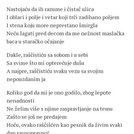
Nastojaću da ih razume i čistač ulica
I oblaci i polje i vetar koji trči zadihano poljem
I stena koju more neprestano šmirgla
Neću lagati pred decom da me nežnost maslačka
baca u staračko očajanje
Dakle, raščistiću sa sobom i u sebi
Sa svime što mi opterećuje dušu
A najpre, raščistiću svaku vezu sa svojim
nepouzdanim ja
Koliko god da mi je ono godilo, zbog lepote
nenadnosti
Ne želim više s njime raspravljanje na temu
Zašto se još ne predajem
Hoću, ovako raščišćen kao pesnik da živim svaki
dan ravnopravno!