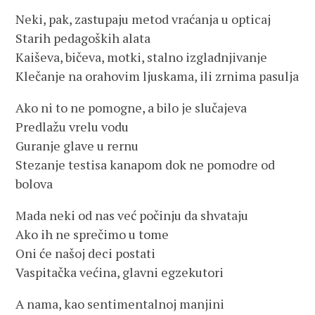
Neki, pak, zastupaju metod vraćanja u opticaj
Starih pedagoških alata
Kaiševa, bičeva, motki, stalno izgladnjivanje
Klečanje na orahovim ljuskama, ili zrnima pasulja
Ako ni to ne pomogne, a bilo je slučajeva
Predlažu vrelu vodu
Guranje glave u rernu
Stezanje testisa kanapom dok ne pomodre od
bolova
Mada neki od nas već počinju da shvataju
Ako ih ne sprečimo u tome
Oni će našoj deci postati
Vaspitačka većina, glavni egzekutori
A nama, kao sentimentalnoj manjini