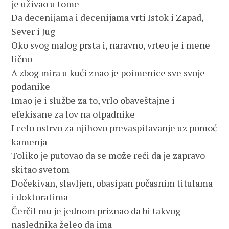
je uživao u tome
Da decenijama i decenijama vrti Istok i Zapad,
Sever i Jug
Oko svog malog prsta i, naravno, vrteo je i mene
lično
A zbog mira u kući znao je poimenice sve svoje
podanike
Imao je i službe za to, vrlo obaveštajne i
efekisane za lov na otpadnike
I celo ostrvo za njihovo prevaspitavanje uz pomoć
kamenja
Toliko je putovao da se može reći da je zapravo
skitao svetom
Dočekivan, slavljen, obasipan počasnim titulama
i doktoratima
Čerčil mu je jednom priznao da bi takvog
naslednika želeo da ima