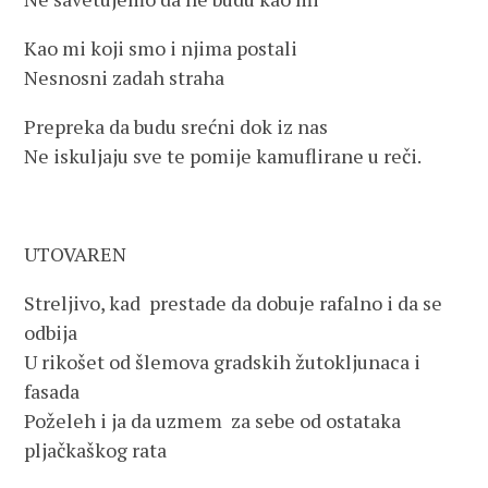
Kao mi koji smo i njima postali
Nesnosni zadah straha
Prepreka da budu srećni dok iz nas
Ne iskuljaju sve te pomije kamuflirane u reči.
UTOVAREN
Streljivo, kad prestade da dobuje rafalno i da se
odbija
U rikošet od šlemova gradskih žutokljunaca i
fasada
Poželeh i ja da uzmem za sebe od ostataka
pljačkaškog rata