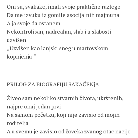
Oni su, svakako, imali svoje praktične razloge
Da me izvuku iz gomile asocijalnih majmuna
A ja svoje da ostanem
Nekontrolisan, nadrealan, slab i u slabosti
uzvišen
„Uzvišen kao lanjski sneg u martovskom
kopnjenju!“
PRILOG ZA BIOGRAFIJU SAKAĆENjA
Živeo sam nekoliko stvarnih života, ukrštenih,
najpre onaj jedan prvi
Na samom početku, koji nije zavisio od mojih
roditelja
A u svemu je zavisio od čoveka zvanog otac nacije