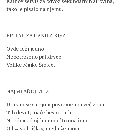
Kainov servis za odvoz sekundarnih sirovina,
tako je pisalo na njemu.
EPITAF ZA DANILA KIŠA
Ovde leži jedno
Nepotrošeno palidrvce
Velike Majke Šibice.
NAJMLAĐOJ MUZI
Družim se sa njom povremeno i već znam
Tih devet, inače besmrtnih
Nijedna od njih nema što ona ima
Od zavodničkog među ženama