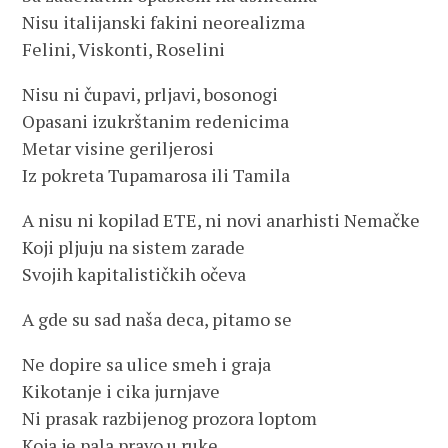
Nisu italijanski fakini neorealizma
Felini, Viskonti, Roselini
Nisu ni čupavi, prljavi, bosonogi
Opasani izukrštanim redenicima
Metar visine geriljerosi
Iz pokreta Tupamarosa ili Tamila
A nisu ni kopilad ETE, ni novi anarhisti Nemačke
Koji pljuju na sistem zarade
Svojih kapitalističkih očeva
A gde su sad naša deca, pitamo se
Ne dopire sa ulice smeh i graja
Kikotanje i cika jurnjave
Ni prasak razbijenog prozora loptom
Koja je pala pravo u ruke