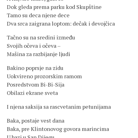
Dok gleda prema parku kod Skupštine
Tamo su deca njene dece
Dva srca zaigrana loptom: dečak i devojčica
Tačno su na sredini između
Svojih očeva i očeva –
Mašina za razbijanje ljudi
Bakino poprsje na zidu
Uokvireno prozorskim ramom
Posredstvom Bi-Bi-Sija
Obilazi ekrane sveta
I njena saksija sa rascvetanim petunijama
Baka, postaje vest dana
Baka, pre Klintonovog govora marincima
U bazi u San Dijegu