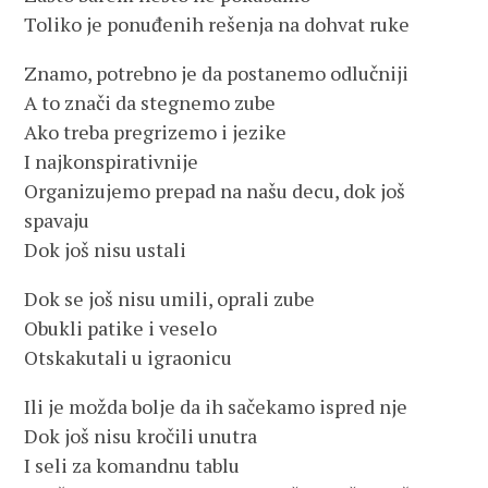
Toliko je ponuđenih rešenja na dohvat ruke
Znamo, potrebno je da postanemo odlučniji
A to znači da stegnemo zube
Ako treba pregrizemo i jezike
I najkonspirativnije
Organizujemo prepad na našu decu, dok još
spavaju
Dok još nisu ustali
Dok se još nisu umili, oprali zube
Obukli patike i veselo
Otskakutali u igraonicu
Ili je možda bolje da ih sačekamo ispred nje
Dok još nisu kročili unutra
I seli za komandnu tablu