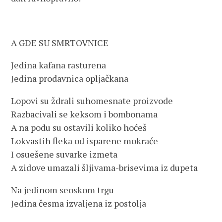
A GDE SU SMRTOVNICE
Jedina kafana rasturena
Jedina prodavnica opljačkana
Lopovi su ždrali suhomesnate proizvode
Razbacivali se keksom i bombonama
A na podu su ostavili koliko hoćeš
Lokvastih fleka od isparene mokraće
I osuešene suvarke izmeta
A zidove umazali šljivama-brisevima iz dupeta
Na jedinom seoskom trgu
Jedina česma izvaljena iz postolja