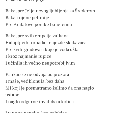
Baka, pre Jeljcinovog ljubljenja sa Šrederom
Baka i njene petunije
Pre Arafatove poruke Izraelcima
Baka, pre svih erupcija vulkana
Halapljivih tornada i najezde skakavaca
Pre svih gradova u koje je voda ušla
I kroz najmanje rupice
I učinila ih večno neupotrebljivim
Pa ikao se ne odvaja od prozora
I maše, već klonula, bez daha
Mi koji je posmatramo želimo da ona naglo
ustane
I naglo odgurne invalidska kolica
I vine se napolje, kao golubica