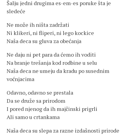
Šalju jedni drugima es-em-es poruke šta je
sledeće
Ne može ih ništa zadržati
Ni klikeri, ni fliperi, ni lego kockice
Naša deca su gluva za obećanja
Ne daju ni pet para da ćemo ih voditi
Na branje trešanja kod rodbine u selu
Naša deca ne umeju da kradu po susednim
voćnjacima
Odavno, odavno se prestala
Da se druže sa prirodom
I pored njenog da ih majčinski prigrli
Ali samo u crtankama
Naša deca su slepa za razne izdašnosti prirode