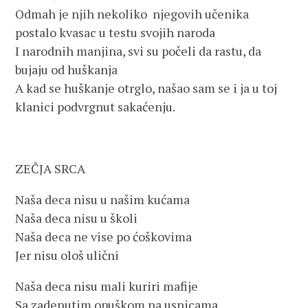
Odmah je njih nekoliko njegovih učenika
postalo kvasac u testu svojih naroda
I narodnih manjina, svi su počeli da rastu, da
bujaju od huškanja
A kad se huškanje otrglo, našao sam se i ja u toj
klanici podvrgnut sakaćenju.
ZEČJA SRCA
Naša deca nisu u našim kućama
Naša deca nisu u školi
Naša deca ne vise po ćoškovima
Jer nisu ološ ulični
Naša deca nisu mali kuriri mafije
Sa zadenutim opuškom na usnicama