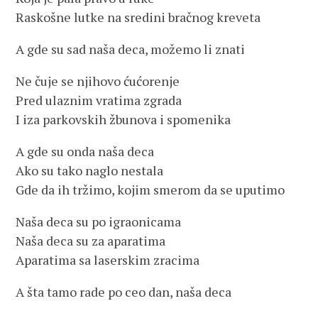
Raskošne lutke na sredini bračnog kreveta
A gde su sad naša deca, možemo li znati
Ne čuje se njihovo ćućorenje
Pred ulaznim vratima zgrada
I iza parkovskih žbunova i spomenika
A gde su onda naša deca
Ako su tako naglo nestala
Gde da ih tržimo, kojim smerom da se uputimo
Naša deca su po igraonicama
Naša deca su za aparatima
Aparatima sa laserskim zracima
A šta tamo rade po ceo dan, naša deca