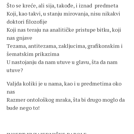
Što se kreće, ali sija, takođe, i iznad predmeta
Koji, kao takvi, u stanju mirovanja, nisu nikakvi
doktori filozofije
Koji nas teraju na analitičke pristupe bitku, koji
nas gnjave
Tezama, antitezama, zakljucima, grafikonskim i
šematskim prikazima
U nastojanju da nam utuve u glavu, šta da nam
utuve?
Valjda koliki je u nama, kao i u predmetima oko
nas
Razmer ontološkog mraka, šta bi drugo moglo da
bude nego to!