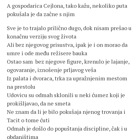
A gospodarica Cejlona, tako kažu, nekoliko puta
pokušala je da začne s njim
Sve je to trajalo prilično dugo, dok nisam prešao u
konačnu verziju svog života
Ali bez njegovog prisustva, ipak je i on morao da
umre i ode među režisere bauka
Ostao sam bez njegove figure, krenulo je lajanje,
ogovaranje, iznošenje prljavog veša
Iz palata i dvoraca, trka za upražnjenim mestom
na prestolu
Udovicu su odmah sklonili u neki ćumez koji je
prokišljavao, da ne smeta
Ne znam da li je bilo pokušaja njenog trovanja i
Tacit o tome ćuti
Odmah je došlo do popuštanja discipline, čak i u
obdaništima