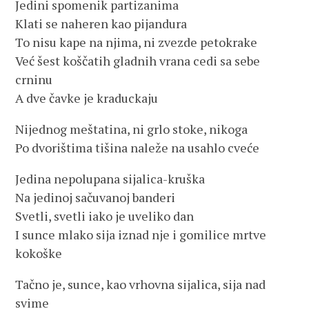
Jedini spomenik partizanima
Klati se naheren kao pijandura
To nisu kape na njima, ni zvezde petokrake
Već šest koščatih gladnih vrana cedi sa sebe
crninu
A dve čavke je kraduckaju
Nijednog meštatina, ni grlo stoke, nikoga
Po dvorištima tišina naleže na usahlo cveće
Jedina nepolupana sijalica-kruška
Na jedinoj sačuvanoj banderi
Svetli, svetli iako je uveliko dan
I sunce mlako sija iznad nje i gomilice mrtve
kokoške
Tačno je, sunce, kao vrhovna sijalica, sija nad
svime