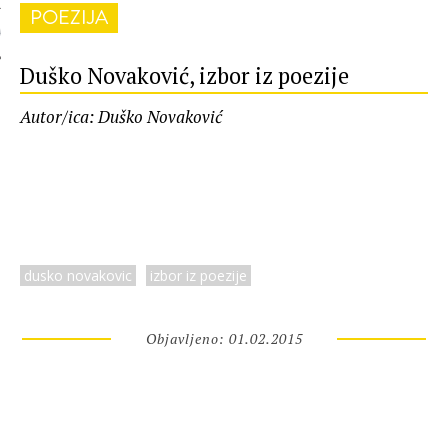
POEZIJA
 AUTORA
Duško Novaković, izbor iz poezije
Autor/ica: Duško Novaković
dusko novakovic
izbor iz poezije
Objavljeno: 01.02.2015