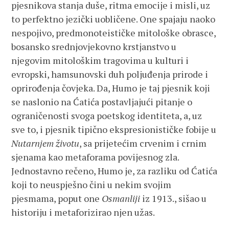
pjesnikova stanja duše, ritma emocije i misli, uz
to perfektno jezički uobličene. One spajaju naoko
nespojivo, predmonoteističke mitološke obrasce,
bosansko srednjovjekovno krstjanstvo u
njegovim mitološkim tragovima u kulturi i
evropski, hamsunovski duh poljuđenja prirode i
oprirođenja čovjeka. Da, Humo je taj pjesnik koji
se naslonio na Ćatića postavljajući pitanje o
ograničenosti svoga poetskog identiteta, a, uz
sve to, i pjesnik tipično ekspresionističke fobije u
Nutarnjem životu
, sa prijetećim crvenim i crnim
sjenama kao metaforama povijesnog zla.
Jednostavno rečeno, Humo je, za razliku od Ćatića
koji to neuspješno čini u nekim svojim
pjesmama, poput one
Osmanliji
iz 1913., sišao u
historiju i metaforizirao njen užas.