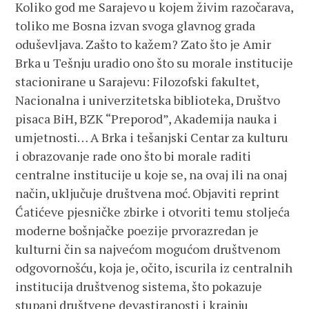
Koliko god me Sarajevo u kojem živim razočarava,
toliko me Bosna izvan svoga glavnog grada
oduševljava. Zašto to kažem? Zato što je Amir
Brka u Tešnju uradio ono što su morale institucije
stacionirane u Sarajevu: Filozofski fakultet,
Nacionalna i univerzitetska biblioteka, Društvo
pisaca BiH, BZK “Preporod”, Akademija nauka i
umjetnosti… A Brka i tešanjski Centar za kulturu
i obrazovanje rade ono što bi morale raditi
centralne institucije u koje se, na ovaj ili na onaj
način, uključuje društvena moć. Objaviti reprint
Ćatićeve pjesničke zbirke i otvoriti temu stoljeća
moderne bošnjačke poezije prvorazredan je
kulturni čin sa najvećom mogućom društvenom
odgovornošću, koja je, očito, iscurila iz centralnih
institucija društvenog sistema, što pokazuje
stupanj društvene devastiranosti i krajnju