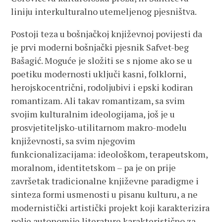
liniju interkulturalno utemeljenog pjesništva.
Postoji teza u bošnjačkoj književnoj povijesti da
je prvi moderni bošnjački pjesnik Safvet-beg
Bašagić. Moguće je složiti se s njome ako se u
poetiku modernosti uključi kasni, folklorni,
herojskocentrični, rodoljubivi i epski kodiran
romantizam. Ali takav romantizam, sa svim
svojim kulturalnim ideologijama, još je u
prosvjetiteljsko-utilitarnom makro-modelu
književnosti, sa svim njegovim
funkcionalizacijama: ideološkom, terapeutskom,
moralnom, identitetskom – pa je on prije
završetak tradicionalne književne paradigme i
sinteza formi usmenosti u pisanu kulturu, a ne
modernistički artistički projekt koji karakterizira
polje autonomije literature karakteristično za