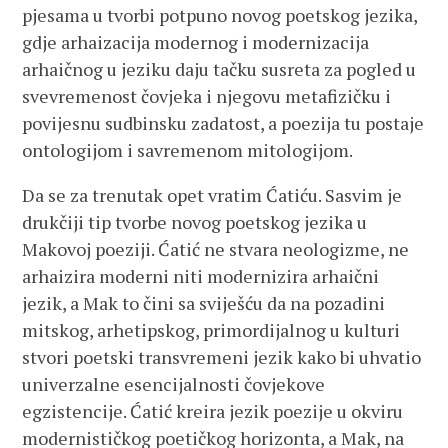
pjesama u tvorbi potpuno novog poetskog jezika,
gdje arhaizacija modernog i modernizacija
arhaičnog u jeziku daju tačku susreta za pogled u
svevremenost čovjeka i njegovu metafizičku i
povijesnu sudbinsku zadatost, a poezija tu postaje
ontologijom i savremenom mitologijom.
Da se za trenutak opet vratim Ćatiću. Sasvim je
drukčiji tip tvorbe novog poetskog jezika u
Makovoj poeziji. Ćatić ne stvara neologizme, ne
arhaizira moderni niti modernizira arhaični
jezik, a Mak to čini sa sviješću da na pozadini
mitskog, arhetipskog, primordijalnog u kulturi
stvori poetski transvremeni jezik kako bi uhvatio
univerzalne esencijalnosti čovjekove
egzistencije. Ćatić kreira jezik poezije u okviru
modernističkog poetičkog horizonta, a Mak, na