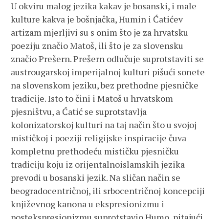
U okviru malog jezika kakav je bosanski, i male
kulture kakva je bošnjačka, Humin i Ćatićev
artizam mjerljivi su s onim što je za hrvatsku
poeziju značio Matoš, ili što je za slovensku
značio Prešern. Prešern odlučuje suprotstaviti se
austrougarskoj imperijalnoj kulturi pišući sonete
na slovenskom jeziku, bez prethodne pjesničke
tradicije. Isto to čini i Matoš u hrvatskom
pjesništvu, a Ćatić se suprotstavlja
kolonizatorskoj kulturi na taj način što u svojoj
mističkoj i poeziji religijske inspiracije čuva
kompletnu prethodeću mističku pjesničku
tradiciju koju iz orijentalnoislamskih jezika
prevodi u bosanski jezik. Na sličan način se
beogradocentričnoj, ili srbocentričnoj koncepciji
književnog kanona u ekspresionizmu i
postekspresionizmu suprotstavio Humo, pitajući