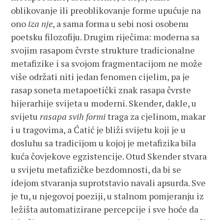
oblikovanje ili preoblikovanje forme upućuje na
ono
iza nje
, a sama forma u sebi nosi osobenu
poetsku filozofiju. Drugim riječima: moderna sa
svojim rasapom čvrste strukture tradicionalne
metafizike i sa svojom fragmentacijom ne može
više održati niti jedan fenomen cijelim, pa je
rasap soneta metapoetički znak rasapa čvrste
hijerarhije svijeta u moderni. Skender, dakle, u
svijetu
rasapa svih formi
traga za cjelinom, makar
i u tragovima, a Ćatić je bliži svijetu koji je u
dosluhu sa tradicijom u kojoj je metafizika bila
kuća čovjekove egzistencije. Otud Skender stvara
u svijetu metafizičke bezdomnosti, da bi se
idejom stvaranja suprotstavio navali apsurda. Sve
je tu, u njegovoj poeziji, u stalnom pomjeranju iz
ležišta automatizirane percepcije i sve hoće da