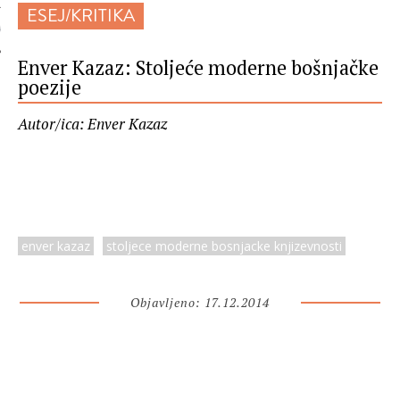
ESEJ/KRITIKA
 AUTORA
Enver Kazaz: Stoljeće moderne bošnjačke
poezije
Autor/ica: Enver Kazaz
enver kazaz
stoljece moderne bosnjacke knjizevnosti
Objavljeno: 17.12.2014