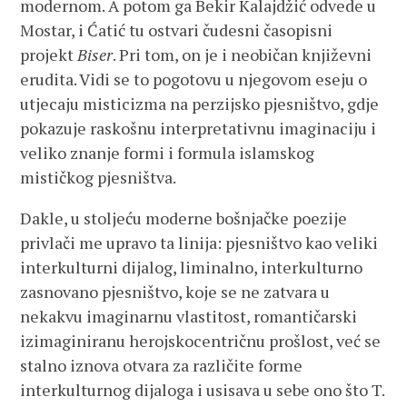
modernom. A potom ga Bekir Kalajdžić odvede u
Mostar, i Ćatić tu ostvari čudesni časopisni
projekt
Biser
. Pri tom, on je i neobičan književni
erudita. Vidi se to pogotovu u njegovom eseju o
utjecaju misticizma na perzijsko pjesništvo, gdje
pokazuje raskošnu interpretativnu imaginaciju i
veliko znanje formi i formula islamskog
mističkog pjesništva.
Dakle, u stoljeću moderne bošnjačke poezije
privlači me upravo ta linija: pjesništvo kao veliki
interkulturni dijalog, liminalno, interkulturno
zasnovano pjesništvo, koje se ne zatvara u
nekakvu imaginarnu vlastitost, romantičarski
izimaginiranu herojskocentričnu prošlost, već se
stalno iznova otvara za različite forme
interkulturnog dijaloga i usisava u sebe ono što T.