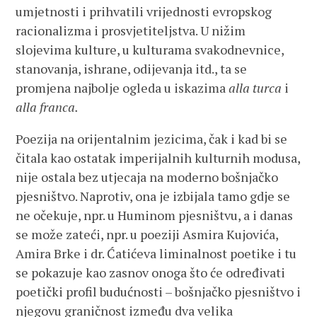
umjetnosti i prihvatili vrijednosti evropskog
racionalizma i prosvjetiteljstva. U nižim
slojevima kulture, u kulturama svakodnevnice,
stanovanja, ishrane, odijevanja itd., ta se
promjena najbolje ogleda u iskazima
alla turca
i
alla franca.
Poezija na orijentalnim jezicima, čak i kad bi se
čitala kao ostatak imperijalnih kulturnih modusa,
nije ostala bez utjecaja na moderno bošnjačko
pjesništvo. Naprotiv, ona je izbijala tamo gdje se
ne očekuje, npr. u Huminom pjesništvu, a i danas
se može zateći, npr. u poeziji Asmira Kujovića,
Amira Brke i dr. Ćatićeva liminalnost poetike i tu
se pokazuje kao zasnov onoga što će određivati
poetički profil budućnosti – bošnjačko pjesništvo i
njegovu graničnost između dva velika