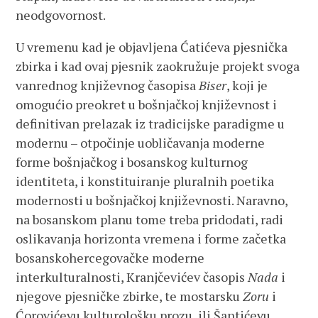
neodgovornost.
U vremenu kad je objavljena Ćatićeva pjesnička
zbirka i kad ovaj pjesnik zaokružuje projekt svoga
vanrednog književnog časopisa
Biser
, koji je
omogućio preokret u bošnjačkoj književnost i
definitivan prelazak iz tradicijske paradigme u
modernu – otpočinje uobličavanja moderne
forme bošnjačkog i bosanskog kulturnog
identiteta, i konstituiranje pluralnih poetika
modernosti u bošnjačkoj književnosti. Naravno,
na bosanskom planu tome treba pridodati, radi
oslikavanja horizonta vremena i forme začetka
bosanskohercegovačke moderne
interkulturalnosti, Kranjčevićev časopis
Nada
i
njegove pjesničke zbirke, te mostarsku
Zoru
i
Ćorovićevu
kulturološku prozu, ili Šantićevu