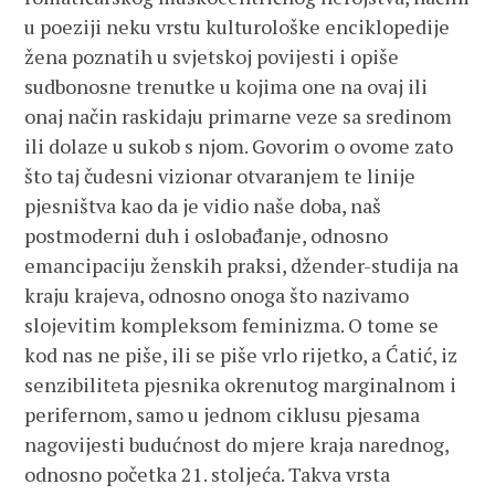
u poeziji neku vrstu kulturološke enciklopedije
žena poznatih u svjetskoj povijesti i opiše
sudbonosne trenutke u kojima one na ovaj ili
onaj način raskidaju primarne veze sa sredinom
ili dolaze u sukob s njom. Govorim o ovome zato
što taj čudesni vizionar otvaranjem te linije
pjesništva kao da je vidio naše doba, naš
postmoderni duh i oslobađanje, odnosno
emancipaciju ženskih praksi, džender-studija na
kraju krajeva, odnosno onoga što nazivamo
slojevitim kompleksom feminizma. O tome se
kod nas ne piše, ili se piše vrlo rijetko, a Ćatić, iz
senzibiliteta pjesnika okrenutog marginalnom i
perifernom, samo u jednom ciklusu pjesama
nagovijesti budućnost do mjere kraja narednog,
odnosno početka 21. stoljeća. Takva vrsta