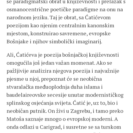
se paradigmatski obrat u književnosti i prelazak s
osmanocentrične poetičke paradigme na onu na
narodnom jeziku. Taj je obrat, sa Ćatićevom
poezijom kao njenim centralnim kanonskim
mjestom, konstruirao savremene, evropske
Bošnjake i njihov simbolički imaginarij.
Ali, Ćatićeva je poezija bošnjačkoj književnosti
omogućila još jedan važan momenat. Ako se
pažljivije analizira njegova poezija i najvažnije
pjesme u njoj, prepoznat će se neobična
stvaralačka međuoplodnja duha islama i
baudelaireovske secesije unutar modernističkog
splinskog osjećanja svijeta. Ćatić je, uz to, bio i
neobičan putnik. On živi u Zagrebu, i tamo preko
Matoša saznaje mnogo o evropskoj moderni. A
onda odlazi u Carigrad, i susretne se sa turskom