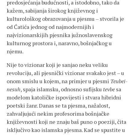
predosjećanja budućnosti, a istodobno, tako da
kažem, sabijanja širokog književnog i
kulturološkog obrazovanja u pjesmu – stvorila je
od Ćatića jednog od najmodernijih i
najvizionarskijih pjesnika južnoslavenskog
kulturnog prostora i, naravno, bošnjačkog u
njemu.
Nije to vizionar koji je sanjao neku veliku
revoluciju, ali pjesnički vizionar svakako jest – u
onom smislu u kojem, na primjer u pjesmi
Teubei-
nesuh
, spaja islamsku, odnosno sufijsku
tevbe
sa
modelom katoličke ispovijesti i stvara hibridni
poetski žanr. Danas se ta pjesma, nažalost,
zahvaljujući nekim profesorima bošnjačke
književnosti koji ne znaju baš puno o poeziji, čita
isključivo kao islamska pjesma. Kad se spustite u