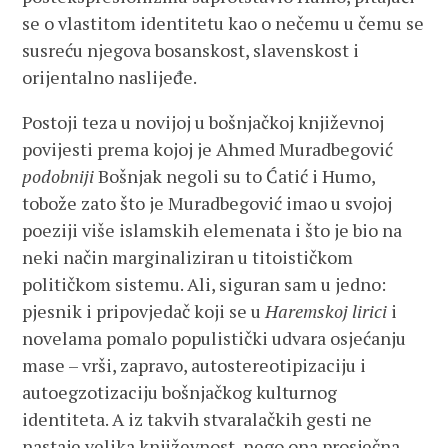
se o vlastitom identitetu kao o nečemu u čemu se
susreću njegova bosanskost, slavenskost i
orijentalno naslijeđe.
Postoji teza u novijoj u bošnjačkoj književnoj
povijesti prema kojoj je Ahmed Muradbegović
podobniji
Bošnjak negoli su to Ćatić i Humo,
tobože zato što je Muradbegović imao u svojoj
poeziji više islamskih elemenata i što je bio na
neki način marginaliziran u titoističkom
političkom sistemu. Ali, siguran sam u jedno:
pjesnik i pripovjedač koji se u
Haremskoj lirici
i
novelama pomalo populistički udvara osjećanju
mase – vrši, zapravo, autostereotipizaciju i
autoegzotizaciju bošnjačkog kulturnog
identiteta. A iz takvih stvaralačkih gesti ne
nastaje velika književnost, nego ona prosječna.