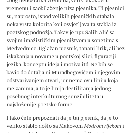
zbog nedostatka vremena, veliki skokovi u
vremenu i zaobilaženje niza pjesnika. Ti pjesnici
su, naprosto, ispod velikih pjesničkih stabala
neka vrsta kolorita koji osvjetljava ta stabla iz
poetskog podnožja. Takav je npr. Salih Alić sa
svojim imažističkim pjesništvom u sonetima s
Medvednice. Uglačan pjesnik, tanani lirik, ali bez
iskakanja u novume u poetskoj slici, figuraciji
jezika, konceptu ideja i motiva itd. Ne bih se
bavio do detalja ni Muradbegovićem i njegovim
odstvarivanjem stvari, jer nema ovu liniju koja
me zanima, a to je linija destiliranja jednog
posebnog interkulturnog senzibiliteta u
najsloženije poetske forme.
I lako ćete prepoznati da je taj pjesnik, da je to
veliko stablo došlo sa Makovom
Modrom rijekom
i