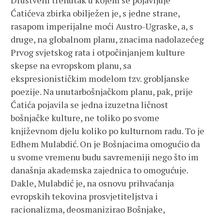
Društveni trenutak u kojem se pojavljuje
Ćatićeva zbirka obilježen je, s jedne strane,
rasapom imperijalne moći Austro-Ugraske, a, s
druge, na globalnom planu, znacima nadolazećeg
Prvog svjetskog rata i otpočinjanjem kulture
skepse na evropskom planu, sa
ekspresionističkim modelom tzv. grobljanske
poezije. Na unutarbošnjačkom planu, pak, prije
Ćatića pojavila se jedna izuzetna ličnost
bošnjačke kulture, ne toliko po svome
književnom djelu koliko po kulturnom radu. To je
Edhem Mulabdić. On je Bošnjacima omogućio da
u svome vremenu budu savremeniji nego što im
današnja akademska zajednica to omogućuje.
Dakle, Mulabdić je, na osnovu prihvaćanja
evropskih tekovina prosvjetiteljstva i
racionalizma, deosmanizirao Bošnjake,