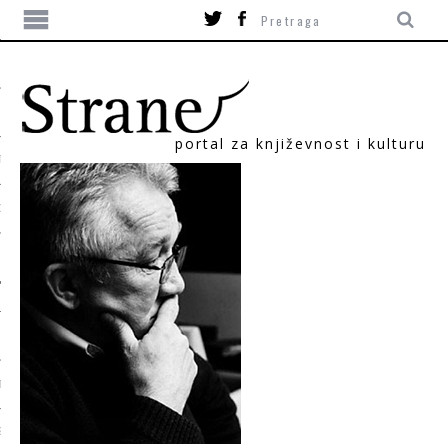
portal za književnost i kulturu
TIKA
ORI
T
SUM