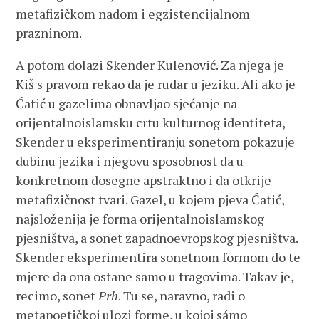
metafizičkom nadom i egzistencijalnom
prazninom.
A potom dolazi Skender Kulenović. Za njega je
Kiš s pravom rekao da je rudar u jeziku. Ali ako je
Ćatić u gazelima obnavljao sjećanje na
orijentalnoislamsku crtu kulturnog identiteta,
Skender u eksperimentiranju sonetom pokazuje
dubinu jezika i njegovu sposobnost da u
konkretnom dosegne apstraktno i da otkrije
metafizičnost tvari. Gazel, u kojem pjeva Ćatić,
najsloženija je forma orijentalnoislamskog
pjesništva, a sonet zapadnoevropskog pjesništva.
Skender eksperimentira sonetnom formom do te
mjere da ona ostane samo u tragovima. Takav je,
recimo, sonet
Prh
. Tu se, naravno, radi o
metapoetičkoj ulozi forme, u kojoj sámo