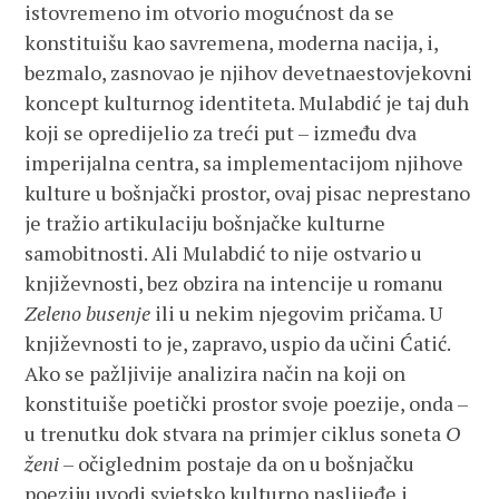
istovremeno im otvorio mogućnost da se
konstituišu kao savremena, moderna nacija, i,
bezmalo, zasnovao je njihov devetnaestovjekovni
koncept kulturnog identiteta. Mulabdić je taj duh
koji se opredijelio za treći put – između dva
imperijalna centra, sa implementacijom njihove
kulture u bošnjački prostor, ovaj pisac neprestano
je tražio artikulaciju bošnjačke kulturne
samobitnosti. Ali Mulabdić to nije ostvario u
književnosti, bez obzira na intencije u romanu
Zeleno busenje
ili u nekim njegovim pričama. U
književnosti to je, zapravo, uspio da učini Ćatić.
Ako se pažljivije analizira način na koji on
konstituiše poetički prostor svoje poezije, onda –
u trenutku dok stvara na primjer ciklus soneta
O
ženi
– očiglednim postaje da on u bošnjačku
poeziju uvodi svjetsko kulturno naslijeđe i