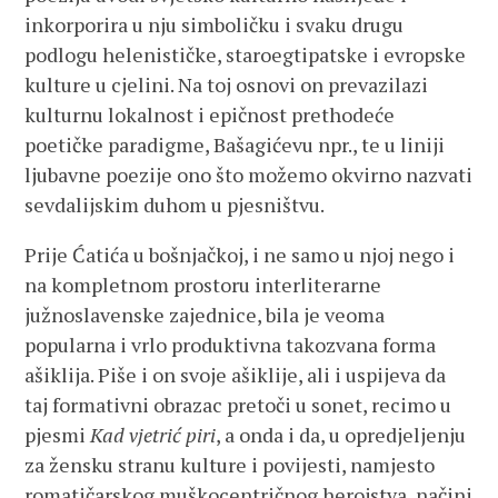
inkorporira u nju simboličku i svaku drugu
podlogu helenističke, staroegtipatske i evropske
kulture u cjelini. Na toj osnovi on prevazilazi
kulturnu lokalnost i epičnost prethodeće
poetičke paradigme, Bašagićevu npr., te u liniji
ljubavne poezije ono što možemo okvirno nazvati
sevdalijskim duhom u pjesništvu.
Prije Ćatića u bošnjačkoj, i ne samo u njoj nego i
na kompletnom prostoru interliterarne
južnoslavenske zajednice, bila je veoma
popularna i vrlo produktivna takozvana forma
ašiklija. Piše i on svoje ašiklije, ali i uspijeva da
taj formativni obrazac pretoči u sonet, recimo u
pjesmi
Kad vjetrić piri
, a onda i da, u opredjeljenju
za žensku stranu kulture i povijesti, namjesto
romatičarskog muškocentričnog herojstva, načini