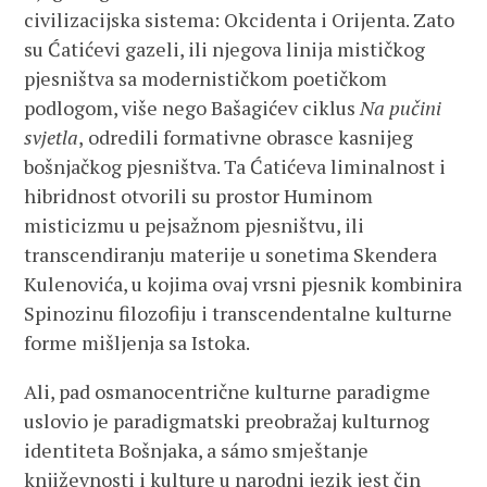
civilizacijska sistema: Okcidenta i Orijenta. Zato
su Ćatićevi gazeli, ili njegova linija mističkog
pjesništva sa modernističkom poetičkom
podlogom, više nego Bašagićev ciklus
Na pučini
svjetla
,
odredili formativne obrasce kasnijeg
bošnjačkog pjesništva. Ta Ćatićeva liminalnost i
hibridnost otvorili su prostor Huminom
misticizmu u pejsažnom pjesništvu, ili
transcendiranju materije u sonetima Skendera
Kulenovića, u kojima ovaj vrsni pjesnik kombinira
Spinozinu filozofiju i transcendentalne kulturne
forme mišljenja sa Istoka.
Ali, pad osmanocentrične kulturne paradigme
uslovio je paradigmatski preobražaj kulturnog
identiteta Bošnjaka, a sámo smještanje
književnosti i kulture u narodni jezik jest čin