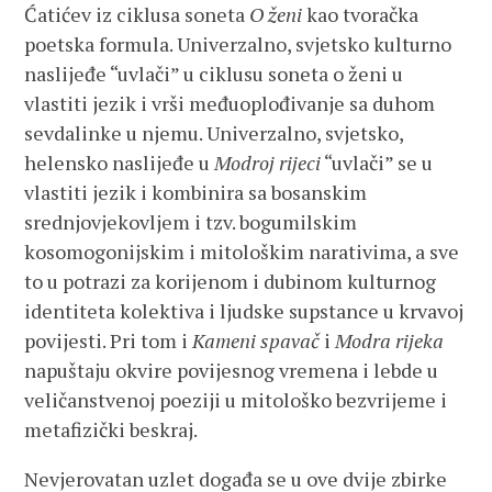
Ćatićev iz ciklusa soneta
O ženi
kao tvoračka
poetska formula. Univerzalno, svjetsko kulturno
naslijeđe “uvlači” u ciklusu soneta o ženi u
vlastiti jezik i vrši međuoplođivanje sa duhom
sevdalinke u njemu. Univerzalno, svjetsko,
helensko naslijeđe u
Modroj rijeci
“uvlači” se u
vlastiti jezik i kombinira sa bosanskim
srednjovjekovljem i tzv. bogumilskim
kosomogonijskim i mitološkim narativima, a sve
to u potrazi za korijenom i dubinom kulturnog
identiteta kolektiva i ljudske supstance u krvavoj
povijesti. Pri tom i
Kameni spavač
i
Modra rijeka
napuštaju okvire povijesnog vremena i lebde u
veličanstvenoj poeziji u mitološko bezvrijeme i
metafizički beskraj.
Nevjerovatan uzlet događa se u ove dvije zbirke