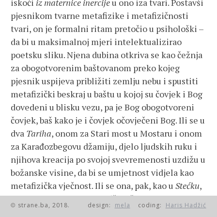
iskoči
iz maternice inercije
u ono iza tvari. Postavši
pjesnikom tvarne metafizike i metafizičnosti
tvari, on je formalni ritam pretočio u psihološki –
da bi u maksimalnoj mjeri intelektualizirao
poetsku sliku. Njena dubina otkriva se kao čežnja
za obogotvorenim baštovanom preko kojeg
pjesnik uspijeva približiti zemlju nebu i spustiti
metafizički beskraj u baštu u kojoj su čovjek i Bog
dovedeni u blisku vezu, pa je Bog obogotvoreni
čovjek, baš kako je i čovjek očovječeni Bog. Ili se u
dva
Tariha
, onom za Stari most u Mostaru i onom
za Karađozbegovu džamiju, djelo ljudskih ruku i
njihova kreacija po svojoj svevremenosti uzdižu u
božanske visine, da bi se umjetnost vidjela kao
metafizička vječnost. Ili se ona, pak, kao u
Stećku
,
vidi u formi spasa od
kandža kiše, povampirenja i
strane.ba, 2018.
design:
mela
coding:
Haris Hadžić
©
krađe
, a u
Tarihu za Karađozbegovu džamiju u