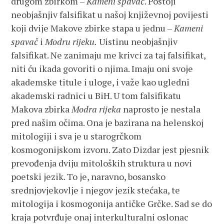
drugom zbirkom –
Kameni spavač
. Postoji
neobjašnjiv falsifikat u našoj književnoj povijesti
koji dvije Makove zbirke stapa u jednu –
Kameni
spavač
i
Modru rijeku.
Uistinu neobjašnjiv
falsifikat. Ne zanimaju me krivci za taj falsifikat,
niti ću ikada govoriti o njima. Imaju oni svoje
akademske titule i uloge, i važe kao ugledni
akademski radnici u BiH. U tom falsifikatu
Makova zbirka
Modra rijeka
naprosto je nestala
pred našim očima. Ona je bazirana na helenskoj
mitologiji i sva je u starogrčkom
kosmogonijskom izvoru. Zato Dizdar jest pjesnik
prevođenja dviju mitoloških struktura u novi
poetski jezik. To je, naravno, bosansko
srednjovjekovlje i njegov jezik stećaka, te
mitologija i kosmogonija antičke Grčke. Sad se do
kraja potvrđuje onaj interkulturalni oslonac