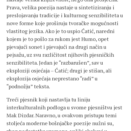
Prava, velika poezija nastaje u sintetiziranju i
preslojavanju tradicije i kulturnog senzibiliteta u
nove forme koje proširuju tvoračke mogućnosti
vlastitog jezika. Ako je to uspio Ćatić, naredni
kojem je to pošlo za rukom jest Humo, opet
pjevajući sonet i pjevajući na drugi način u
pejsažu, uz svu različitost njihovih pjesničkih
senzibiliteta. Jedan je “razbarušen”, sav u
eksploziji osjećaja – Ćatić; drugi je stišan, ali
eksplozija osjećaja neprestano “radi” u
“podnožju” teksta.
Treći pjesnik koji nastavlja tu liniju
interkulturalnih podloga u svome pjesništvu jest
Mak Dizdar. Naravno, u ovakvom pristupu temi
stoljeća moderne bošnjačke poezije nužni su,