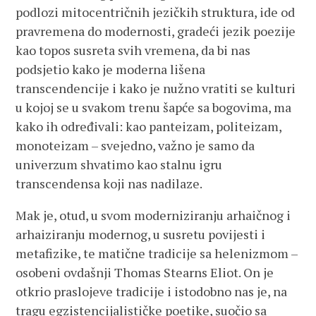
podlozi mitocentričnih jezičkih struktura, ide od
pravremena do modernosti, gradeći jezik poezije
kao topos susreta svih vremena, da bi nas
podsjetio kako je moderna lišena
transcendencije i kako je nužno vratiti se kulturi
u kojoj se u svakom trenu šapće sa bogovima, ma
kako ih određivali: kao panteizam, politeizam,
monoteizam – svejedno, važno je samo da
univerzum shvatimo kao stalnu igru
transcendensa koji nas nadilaze.
Mak je, otud, u svom moderniziranju arhaičnog i
arhaiziranju modernog, u susretu povijesti i
metafizike, te matične tradicije sa helenizmom –
osobeni ovdašnji Thomas Stearns Eliot. On je
otkrio praslojeve tradicije i istodobno nas je, na
tragu egzistencijalističke poetike, suočio sa