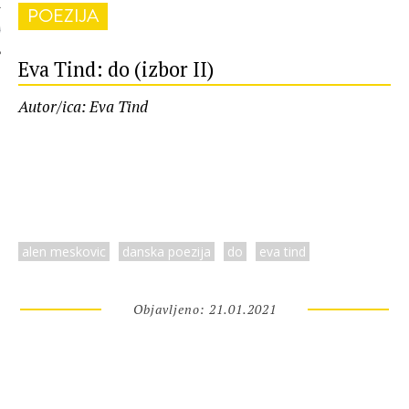
POEZIJA
 AUTORA
Eva Tind: do (izbor II)
Autor/ica: Eva Tind
alen meskovic
danska poezija
do
eva tind
Objavljeno: 21.01.2021