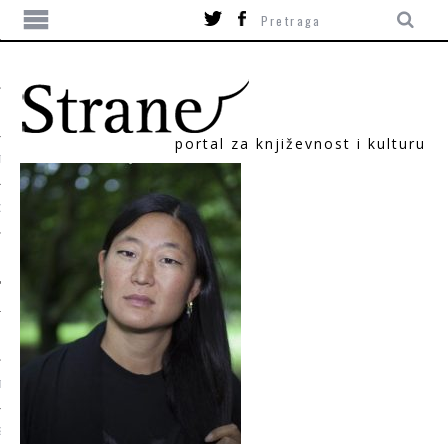
portal za književnost i kulturu
TIKA
ORI
T
SUM