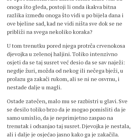
onoga što gleda, postoji li onda ikakva bitna
razlika između onoga što vidi u po bijela dana i
ove bjeline sad, kad ne vidi ništa sve dok se ne
približi na svega nekoliko koraka?
U tom trenutku pored njega protrča crvenokosa
djevojka u zelenoj haljini. Toliko intenzivno
osjeti da se taj susret već desio da se sav naježi:
negdje žuri, možda od nekog ili nečega bježi, u
prolazu ga zakači rukom, ali se ni ne osvrnu, i
nestade dalje u magli.
Ostade zatečen, malo mu se razbistri u glavi. Sve
se desilo toliko brzo da je mogao pomisliti da je
samo umislio, da je neprimjetno zaspao na
trenutak i odsanjao taj susret. Djevojka je nestala,
ali i dalje je osjećao jasno kako ga je zakačila.