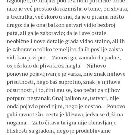
izgubljen, teturajući pod težinom putničke torbe,
iako je već prestao da razmišlja o tome, on shvata,
u trenutku, već skoro u snu, da je u pitanju nešto
drugo: da je onaj balkon ustvari vidio bezbroj
puta, ali ga je zaboravio; da je i sve ostale
neobične i nove detalje grada viđao stalno, ali ih
je zaboravio toliko temeljito da ih poslije zaista
vidi kao prvi put. – Zanosi ga, zamalo da padne,
osjeća kao da pliva kroz maglu. – Njihovo
ponovno pojavljivanje je varka, nije znak njihove
prisutnosti, nego baš suprotno, znak je njihove
odsutnosti, i to, čini mu se, kao pečat za njihov
potpuni nestanak. Onaj balkon se, ustvari, nije
onda pojavio pred njim, nego je nestao. – Ponovo
gubi ravnotežu, cesta je klizava, jedva se drži na
nogama. – Zato čitava ta igra nije obnavljanje
bliskosti sa gradom, nego je produbljivanje