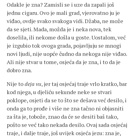
Odakle je zna? Zamisli se i uze da zapali još
jednu cigaru. Ovo je mali grad, vjerovatno ju je
viđao, ovdje svako svakoga vidi. Džaba, ne može
da se sjeti. Mada, možda je i neka nova, tek
doselila, ili nekome došla u goste. Uostalom, već
je izgubio tok ovoga grada, pojavljuju se mnogi
novi ljudi, nije uopće čudno da nekoga nije viđao.
Ali nije stvar u tome, osjeća da je zna, i to da je
dobro zna.
Nije to
deja vu
, jer taj osjećaj traje vrlo kratko, bar
kod njega, u djeliću sekunde neke se stvari
poklope, osjeti da se to što se dešava već desilo, i
onda ga to prođe i više ne zna tačno ni objasniti
za šta je, tobože, znao da će se desiti baš tako,
pošto se već tako nekada desilo. Ovaj sada osjećaj
traje, i dalje traje, još uvijek osjeća jezu: zna je,