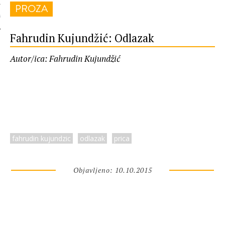
PROZA
 AUTORA
Fahrudin Kujundžić: Odlazak
Autor/ica: Fahrudin Kujundžić
fahrudin kujundzic
odlazak
prica
Objavljeno: 10.10.2015