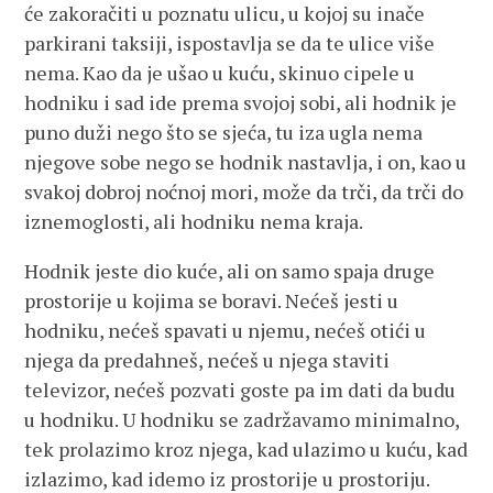
će zakoračiti u poznatu ulicu, u kojoj su inače
parkirani taksiji, ispostavlja se da te ulice više
nema. Kao da je ušao u kuću, skinuo cipele u
hodniku i sad ide prema svojoj sobi, ali hodnik je
puno duži nego što se sjeća, tu iza ugla nema
njegove sobe nego se hodnik nastavlja, i on, kao u
svakoj dobroj noćnoj mori, može da trči, da trči do
iznemoglosti, ali hodniku nema kraja.
Hodnik jeste dio kuće, ali on samo spaja druge
prostorije u kojima se boravi. Nećeš jesti u
hodniku, nećeš spavati u njemu, nećeš otići u
njega da predahneš, nećeš u njega staviti
televizor, nećeš pozvati goste pa im dati da budu
u hodniku. U hodniku se zadržavamo minimalno,
tek prolazimo kroz njega, kad ulazimo u kuću, kad
izlazimo, kad idemo iz prostorije u prostoriju.