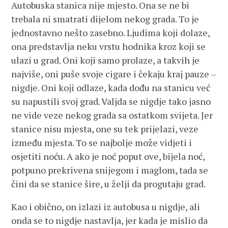
Autobuska stanica nije mjesto. Ona se ne bi
trebala ni smatrati dijelom nekog grada. To je
jednostavno nešto zasebno. Ljudima koji dolaze,
ona predstavlja neku vrstu hodnika kroz koji se
ulazi u grad. Oni koji samo prolaze, a takvih je
najviše, oni puše svoje cigare i čekaju kraj pauze –
nigdje. Oni koji odlaze, kada dođu na stanicu već
su napustili svoj grad. Valjda se nigdje tako jasno
ne vide veze nekog grada sa ostatkom svijeta. Jer
stanice nisu mjesta, one su tek prijelazi, veze
između mjesta. To se najbolje može vidjeti i
osjetiti noću. A ako je noć poput ove, bijela noć,
potpuno prekrivena snijegom i maglom, tada se
čini da se stanice šire, u želji da progutaju grad.
Kao i obično, on izlazi iz autobusa u nigdje, ali
onda se to nigdje nastavlja, jer kada je mislio da