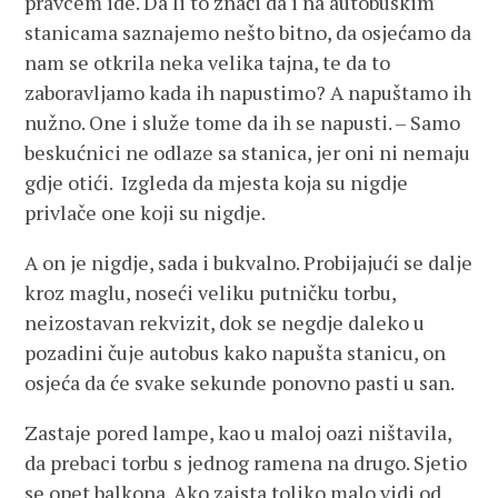
pravcem ide. Da li to znači da i na autobuskim
stanicama saznajemo nešto bitno, da osjećamo da
nam se otkrila neka velika tajna, te da to
zaboravljamo kada ih napustimo? A napuštamo ih
nužno. One i služe tome da ih se napusti. – Samo
beskućnici ne odlaze sa stanica, jer oni ni nemaju
gdje otići. Izgleda da mjesta koja su nigdje
privlače one koji su nigdje.
A on je nigdje, sada i bukvalno. Probijajući se dalje
kroz maglu, noseći veliku putničku torbu,
neizostavan rekvizit, dok se negdje daleko u
pozadini čuje autobus kako napušta stanicu, on
osjeća da će svake sekunde ponovno pasti u san.
Zastaje pored lampe, kao u maloj oazi ništavila,
da prebaci torbu s jednog ramena na drugo. Sjetio
se opet balkona. Ako zaista toliko malo vidi od