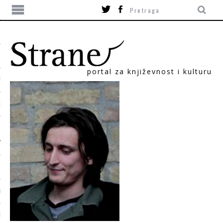
portal za književnost i kulturu
TIKA
ORI
T
SUM