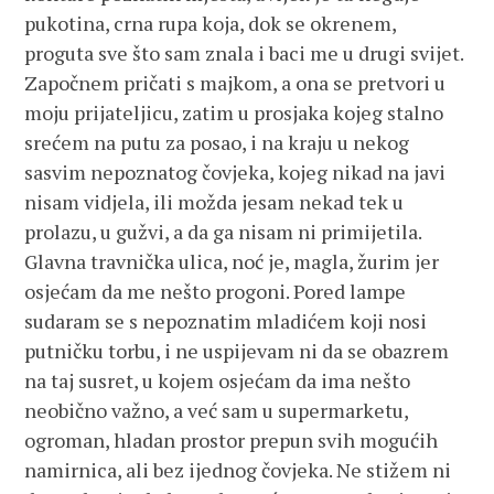
pukotina, crna rupa koja, dok se okrenem,
proguta sve što sam znala i baci me u drugi svijet.
Započnem pričati s majkom, a ona se pretvori u
moju prijateljicu, zatim u prosjaka kojeg stalno
srećem na putu za posao, i na kraju u nekog
sasvim nepoznatog čovjeka, kojeg nikad na javi
nisam vidjela, ili možda jesam nekad tek u
prolazu, u gužvi, a da ga nisam ni primijetila.
Glavna travnička ulica, noć je, magla, žurim jer
osjećam da me nešto progoni. Pored lampe
sudaram se s nepoznatim mladićem koji nosi
putničku torbu, i ne uspijevam ni da se obazrem
na taj susret, u kojem osjećam da ima nešto
neobično važno, a već sam u supermarketu,
ogroman, hladan prostor prepun svih mogućih
namirnica, ali bez ijednog čovjeka. Ne stižem ni