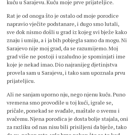
kuću u Sarajevu. Kuću moje prve prijateljice.
Rat je od onoga što je ostalo od moje porodice
napravio vječite podstanare, i dugo smo lutali,
sve dok nismo došli u grad iz kojeg svi bježe kako
znaju i umiju, a i ja bih pobjegla samo da mogu. Ni
Sarajevo nije moj grad, da se razumijemo. Moj
grad više ne postoji i uzaludno je spominjati ime
koje je nekad imao. Dio najranijeg djetinjstva
provela sam u Sarajevu, i tako sam upoznala prvu
prijateljicu.
Ali ne sanjam uporno nju, nego njenu kuću. Puno
vremena smo provodile u toj kući, igrale se,
pričale, ponekad se svađale, maštale o svemu i
svačemu. Njena porodica je dosta bolje stajala, oni
za razliku od nas nisu bili prisiljeni da bježe, tako