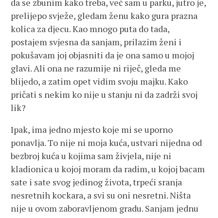
da se zbunim kako treba, već sam u parku, jutro je,
prelijepo svježe, gledam ženu kako gura prazna
kolica za djecu. Kao mnogo puta do tada,
postajem svjesna da sanjam, prilazim ženi i
pokušavam joj objasniti da je ona samo u mojoj
glavi. Ali ona ne razumije ni riječ, gleda me
blijedo, a zatim opet vidim svoju majku. Kako
pričati s nekim ko nije u stanju ni da zadrži svoj
lik?
Ipak, ima jedno mjesto koje mi se uporno
ponavlja. To nije ni moja kuća, ustvari nijedna od
bezbroj kuća u kojima sam živjela, nije ni
kladionica u kojoj moram da radim, u kojoj bacam
sate i sate svog jedinog života, trpeći sranja
nesretnih kockara, a svi su oni nesretni. Ništa
nije u ovom zaboravljenom gradu. Sanjam jednu