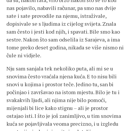
da su, nakon rata, vrlo brzo nakon što se to kod
nas pojavilo, nabavili računar, pa smo nas dvije
sate i sate provodile na njemu, istraživale,
dopisivale se s ljudima iz cijelog svijeta. Znala
sam često i jesti kod njih, i spavati. Bile smo kao
sestre. Nakon što sam odselila iz Sarajeva, a ima
tome preko deset godina, nikada se više nismo ni
čule ni vidjele.
Nju sam sanjala tek nekoliko puta, ali mi se u
snovima često vraćala njena kuća. E to nisu bili
snovi u kojima i prostor teče. Jedino tu, san bi
počinjao i završavao na istom mjestu. Bilo je tu i
svakakvih ljudi, ali njima nije bilo pomoći,
mijenjali bi lice kako stignu – ali je prostor
ostajao isti. I što je još zanimljivo, u tim snovima
kuća se pojavljivala veoma precizno, i u izgledu