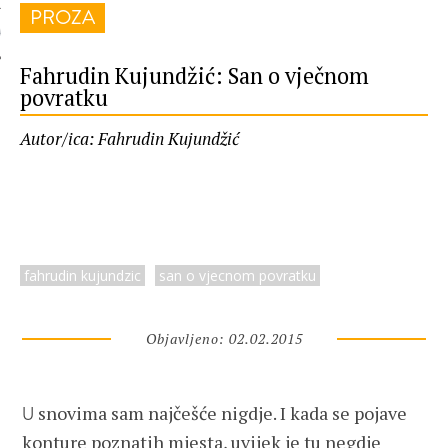
PROZA
 AUTORA
Fahrudin Kujundžić: San o vječnom
povratku
Autor/ica: Fahrudin Kujundžić
fahrudin kujundzic
san o vjecnom povratku
Objavljeno: 02.02.2015
snovima sam najčešće nigdje. I kada se pojave
U
konture poznatih mjesta, uvijek je tu negdje