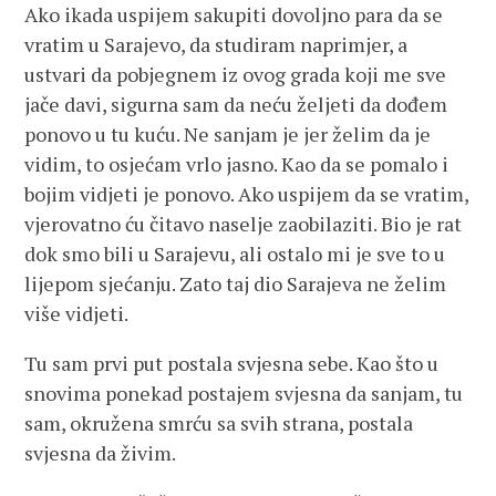
Ako ikada uspijem sakupiti dovoljno para da se
vratim u Sarajevo, da studiram naprimjer, a
ustvari da pobjegnem iz ovog grada koji me sve
jače davi, sigurna sam da neću željeti da dođem
ponovo u tu kuću. Ne sanjam je jer želim da je
vidim, to osjećam vrlo jasno. Kao da se pomalo i
bojim vidjeti je ponovo. Ako uspijem da se vratim,
vjerovatno ću čitavo naselje zaobilaziti. Bio je rat
dok smo bili u Sarajevu, ali ostalo mi je sve to u
lijepom sjećanju. Zato taj dio Sarajeva ne želim
više vidjeti.
Tu sam prvi put postala svjesna sebe. Kao što u
snovima ponekad postajem svjesna da sanjam, tu
sam, okružena smrću sa svih strana, postala
svjesna da živim.