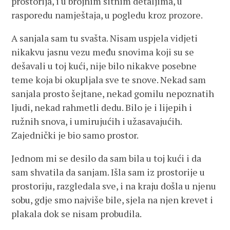
prostorija, i u brojnim sitnim detaljima, u
rasporedu namještaja, u pogledu kroz prozore.
A sanjala sam tu svašta. Nisam uspjela vidjeti
nikakvu jasnu vezu među snovima koji su se
dešavali u toj kući, nije bilo nikakve posebne
teme koja bi okupljala sve te snove. Nekad sam
sanjala prosto šejtane, nekad gomilu nepoznatih
ljudi, nekad rahmetli dedu. Bilo je i lijepih i
ružnih snova, i umirujućih i užasavajućih.
Zajednički je bio samo prostor.
Jednom mi se desilo da sam bila u toj kući i da
sam shvatila da sanjam. Išla sam iz prostorije u
prostoriju, razgledala sve, i na kraju došla u njenu
sobu, gdje smo najviše bile, sjela na njen krevet i
plakala dok se nisam probudila.