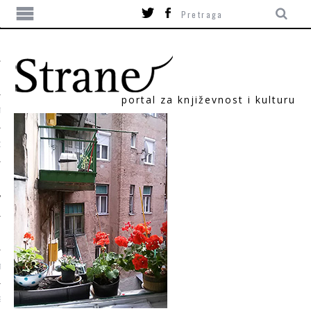
portal za književnost i kulturu
TIKA
ORI
T
SUM