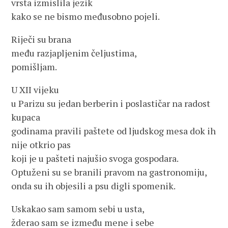
vrsta izmislila jezik
kako se ne bismo međusobno pojeli.
Riječi su brana
među razjapljenim čeljustima,
pomišljam.
U XII vijeku
u Parizu su jedan berberin i poslastičar na radost
kupaca
godinama pravili paštete od ljudskog mesa dok ih
nije otkrio pas
koji je u pašteti najušio svoga gospodara.
Optuženi su se branili pravom na gastronomiju,
onda su ih objesili a psu digli spomenik.
Uskakao sam samom sebi u usta,
žderao sam se između mene i sebe