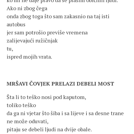
ko mi ne daje pravo da se plašim običnih ljudi.
Ako ni zbog čega
onda zbog toga što sam zakasnio na taj isti
autobus
jer sam potrošio previše vremena
zalijevajući ružičnjak
tu,
ispred mojih vrata.
MRŠAVI ČOVJEK PRELAZI DEBELI MOST
Šta li to teško nosi pod kaputom,
toliko teško
da ga ni vjetar što šiba i sa lijeve i sa desne trane
ne može oduvati,
pitaju se debeli ljudi na dvije obale.