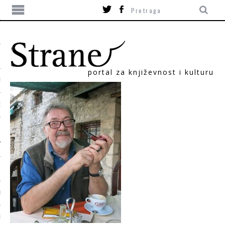
portal za književnost i kulturu
TIKA
ORI
T
SUM