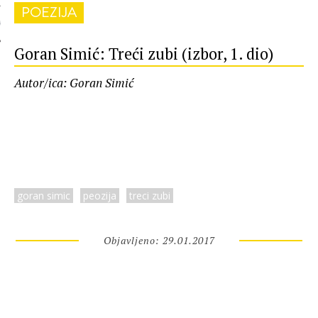
POEZIJA
 AUTORA
Goran Simić: Treći zubi (izbor, 1. dio)
Autor/ica: Goran Simić
goran simic
peozija
treci zubi
Objavljeno: 29.01.2017