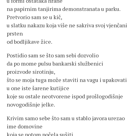
u formi ostataka hrane
na papirnim tanjirima demonstranata u parku.
Pretvorio sam se u kič,
u slatku nakazu koja više ne sakriva svoj vjenčani
prsten
od bodljikave žice.
Postidio sam se što sam sebi dozvolio
da po mome pulsu bankarski službenici
proizvode sirotinju,
što se moja tuga može staviti na vagu i upakovati
u one iste šarene kutijice
koje su ostale neotvorene ispod prošlogodišnje
novogodišnje jelke.
Krivim samo sebe što sam u stablo javora urezao
ime domovine
koja se potom počela sušiti