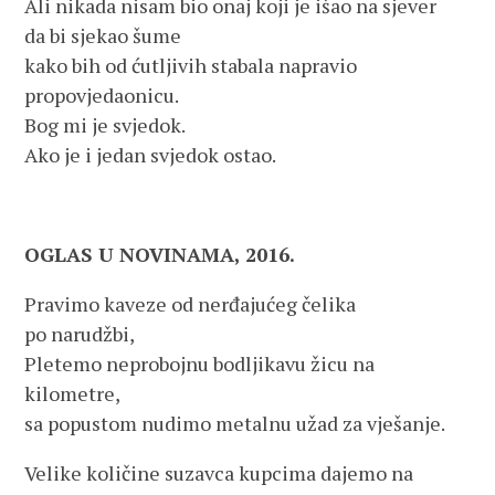
Ali nikada nisam bio onaj koji je išao na sjever
da bi sjekao šume
kako bih od ćutljivih stabala napravio
propovjedaonicu.
Bog mi je svjedok.
Ako je i jedan svjedok ostao.
OGLAS U NOVINAMA, 2016.
Pravimo kaveze od nerđajućeg čelika
po narudžbi,
Pletemo neprobojnu bodljikavu žicu na
kilometre,
sa popustom nudimo metalnu užad za vješanje.
Velike količine suzavca kupcima dajemo na