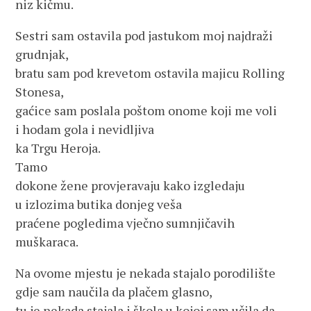
niz kičmu.
Sestri sam ostavila pod jastukom moj najdraži
grudnjak,
bratu sam pod krevetom ostavila majicu Rolling
Stonesa,
gaćice sam poslala poštom onome koji me voli
i hodam gola i nevidljiva
ka Trgu Heroja.
Tamo
dokone žene provjeravaju kako izgledaju
u izlozima butika donjeg veša
praćene pogledima vječno sumnjičavih
muškaraca.
Na ovome mjestu je nekada stajalo porodilište
gdje sam naučila da plačem glasno,
tu je nekada stajala i škola u kojoj sam učila da