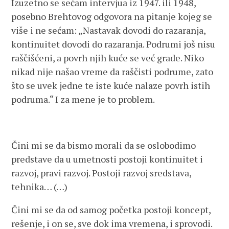
Izuzetno se sećam intervjua iz 1947. ili 1948,
posebno Brehtovog odgovora na pitanje kojeg se
više i ne sećam: „Nastavak dovodi do razaranja,
kontinuitet dovodi do razaranja. Podrumi još nisu
raščišćeni, a povrh njih kuće se već grade. Niko
nikad nije našao vreme da raščisti podrume, zato
što se uvek jedne te iste kuće nalaze povrh istih
podruma.“ I za mene je to problem.
Čini mi se da bismo morali da se oslobodimo
predstave da u umetnosti postoji kontinuitet i
razvoj, pravi razvoj. Postoji razvoj sredstava,
tehnika… (…)
Čini mi se da od samog početka postoji koncept,
rešenje, i on se, sve dok ima vremena, i sprovodi.