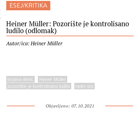
ESEJ/KRITIKA
 AUTORA
Heiner Müller: Pozorište je kontrolisano
ludilo (odlomak)
Autor/ica: Heiner Müller
bojana denic
Heiner Müller
pozorište je kontrolisano ludilo
radni sto
Objavljeno: 07.10.2021