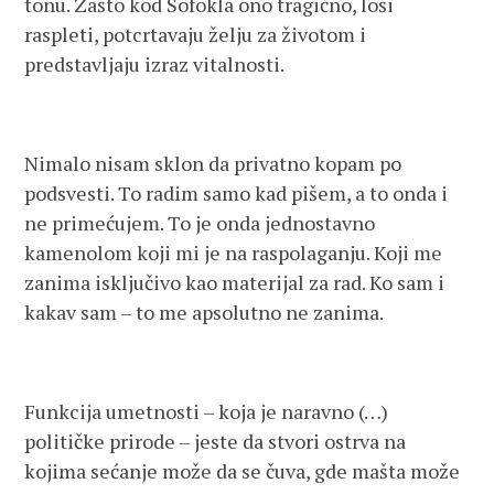
tonu. Zašto kod Sofokla ono tragično, loši
raspleti, potcrtavaju želju za životom i
predstavljaju izraz vitalnosti.
Nimalo nisam sklon da privatno kopam po
podsvesti. To radim samo kad pišem, a to onda i
ne primećujem. To je onda jednostavno
kamenolom koji mi je na raspolaganju. Koji me
zanima isključivo kao materijal za rad. Ko sam i
kakav sam – to me apsolutno ne zanima.
Funkcija umetnosti – koja je naravno (…)
političke prirode – jeste da stvori ostrva na
kojima sećanje može da se čuva, gde mašta može