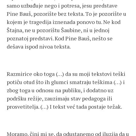
samo uzbuđuje nego i potresa, jesu predstave
Pine Bauš, pozorište bez teksta. To je pozorište u
kojem je tragedija iznenada ponovo tu. Ne kod
Štajna, ne u pozorištu Šaubine, ni u jednoj
poznatoj predstavi. Kod Pine Bauš, nešto se
dešava ispod nivoa teksta.
Razmirice oko toga (…) da su moji tekstovi teški
potiču otud što ih glumci smatraju teškima (…) i
zbog toga u odnosu na publiku, i dodatno uz
podršku režije, zauzimaju stav pedagoga ili
prosvetitelja. (…) I tekst već tada postaje težak.
Moramo, čini mi se, da odustanemo od iluzija da u