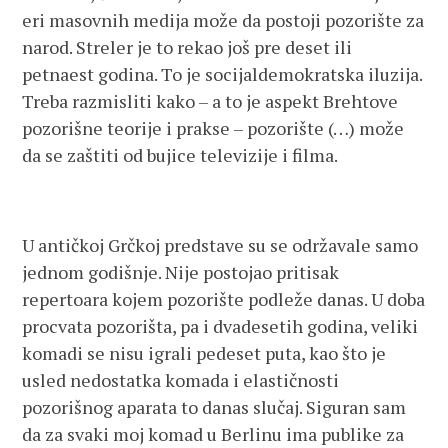
eri masovnih medija može da postoji pozorište za
narod. Streler je to rekao još pre deset ili
petnaest godina. To je socijaldemokratska iluzija.
Treba razmisliti kako – a to je aspekt Brehtove
pozorišne teorije i prakse – pozorište (…) može
da se zaštiti od bujice televizije i filma.
U antičkoj Grčkoj predstave su se održavale samo
jednom godišnje. Nije postojao pritisak
repertoara kojem pozorište podleže danas. U doba
procvata pozorišta, pa i dvadesetih godina, veliki
komadi se nisu igrali pedeset puta, kao što je
usled nedostatka komada i elastičnosti
pozorišnog aparata to danas slučaj. Siguran sam
da za svaki moj komad u Berlinu ima publike za