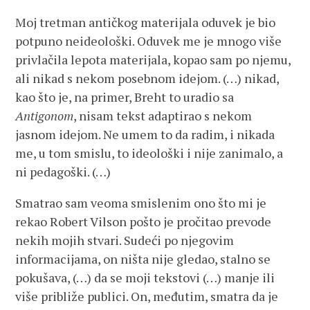
Moj tretman antičkog materijala oduvek je bio
potpuno neideološki. Oduvek me je mnogo više
privlačila lepota materijala, kopao sam po njemu,
ali nikad s nekom posebnom idejom. (…) nikad,
kao što je, na primer, Breht to uradio sa
Antigonom
, nisam tekst adaptirao s nekom
jasnom idejom. Ne umem to da radim, i nikada
me, u tom smislu, to ideološki i nije zanimalo, a
ni pedagoški. (…)
Smatrao sam veoma smislenim ono što mi je
rekao Robert Vilson pošto je pročitao prevode
nekih mojih stvari. Sudeći po njegovim
informacijama, on ništa nije gledao, stalno se
pokušava, (…) da se moji tekstovi (…) manje ili
više približe publici. On, međutim, smatra da je