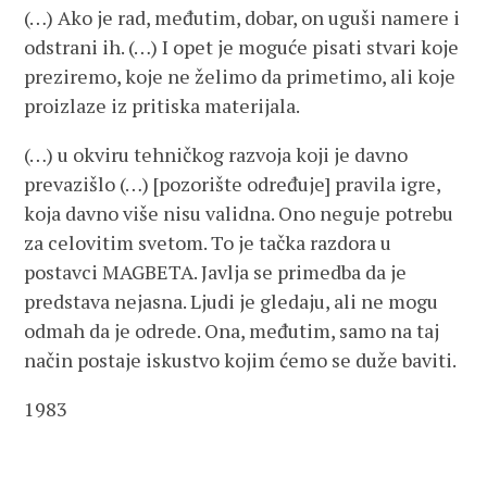
(…) Ako je rad, međutim, dobar, on uguši namere i
odstrani ih. (…) I opet je moguće pisati stvari koje
preziremo, koje ne želimo da primetimo, ali koje
proizlaze iz pritiska materijala.
(…) u okviru tehničkog razvoja koji je davno
prevazišlo (…) [pozorište određuje] pravila igre,
koja davno više nisu validna. Ono neguje potrebu
za celovitim svetom. To je tačka razdora u
postavci MAGBETA. Javlja se primedba da je
predstava nejasna. Ljudi je gledaju, ali ne mogu
odmah da je odrede. Ona, međutim, samo na taj
način postaje iskustvo kojim ćemo se duže baviti.
1983