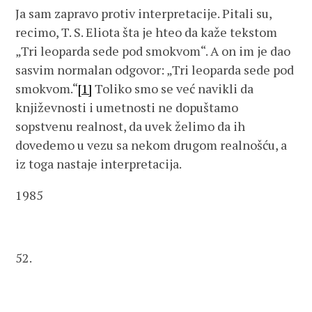
Ja sam zapravo protiv interpretacije. Pitali su,
recimo, T. S. Eliota šta je hteo da kaže tekstom
„Tri leoparda sede pod smokvom“. A on im je dao
sasvim normalan odgovor: „Tri leoparda sede pod
smokvom.“
[1]
Toliko smo se već navikli da
književnosti i umetnosti ne dopuštamo
sopstvenu realnost, da uvek želimo da ih
dovedemo u vezu sa nekom drugom realnošću, a
iz toga nastaje interpretacija.
1985
52.