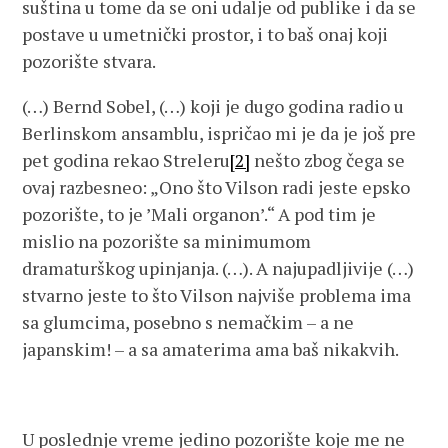
suština u tome da se oni udalje od publike i da se
postave u umetnički prostor, i to baš onaj koji
pozorište stvara.
(…) Bernd Sobel, (…) koji je dugo godina radio u
Berlinskom ansamblu, ispričao mi je da je još pre
pet godina rekao Streleru
[2]
nešto zbog čega se
ovaj razbesneo: „Ono što Vilson radi jeste epsko
pozorište, to je ’Mali organon’.“ A pod tim je
mislio na pozorište sa minimumom
dramaturškog upinjanja. (…). A najupadljivije (…)
stvarno jeste to što Vilson najviše problema ima
sa glumcima, posebno s nemačkim – a ne
japanskim! – a sa amaterima ama baš nikakvih.
U poslednje vreme jedino pozorište koje me ne