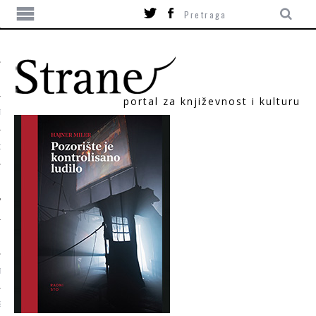
portal za književnost i kulturu
TIKA
ORI
T
SUM