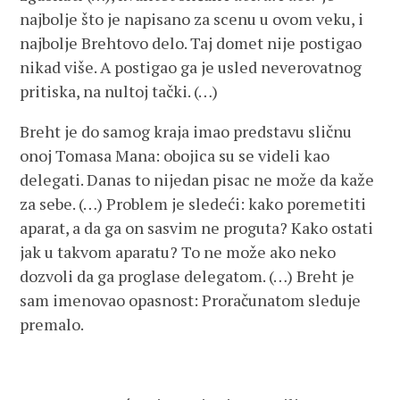
najbolje što je napisano za scenu u ovom veku, i
najbolje Brehtovo delo. Taj domet nije postigao
nikad više. A postigao ga je usled neverovatnog
pritiska, na nultoj tački. (…)
Breht je do samog kraja imao predstavu sličnu
onoj Tomasa Mana: obojica su se videli kao
delegati. Danas to nijedan pisac ne može da kaže
za sebe. (…) Problem je sledeći: kako poremetiti
aparat, a da ga on sasvim ne proguta? Kako ostati
jak u takvom aparatu? To ne može ako neko
dozvoli da ga proglase delegatom. (…) Breht je
sam imenovao opasnost: Proračunatom sleduje
premalo.