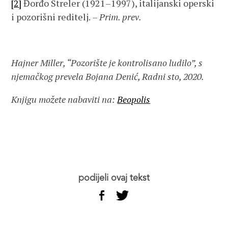
[2]
Đorđo Streler (1921–1997), italijanski operski
i pozorišni reditelj.
– Prim. prev.
Hajner Miller, “Pozorište je kontrolisano ludilo”, s
njemačkog prevela Bojana Denić, Radni sto, 2020.
Knjigu možete nabaviti na:
Beopolis
podijeli ovaj tekst