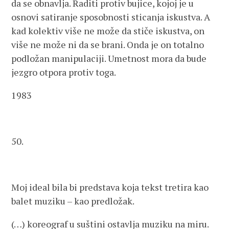
da se obnavlja. Raditi protiv bujice, kojoj je u
osnovi satiranje sposobnosti sticanja iskustva. A
kad kolektiv više ne može da stiče iskustva, on
više ne može ni da se brani. Onda je on totalno
podložan manipulaciji. Umetnost mora da bude
jezgro otpora protiv toga.
1983
50.
Moj ideal bila bi predstava koja tekst tretira kao
balet muziku – kao predložak.
(…) koreograf u suštini ostavlja muziku na miru.