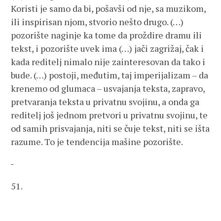
Koristi je samo da bi, pošavši od nje, sa muzikom,
ili inspirisan njom, stvorio nešto drugo. (…)
pozorište naginje ka tome da proždire dramu ili
tekst, i pozorište uvek ima (…) jači zagrižaj, čak i
kada reditelj nimalo nije zainteresovan da tako i
bude. (…) postoji, međutim, taj imperijalizam – da
krenemo od glumaca – usvajanja teksta, zapravo,
pretvaranja teksta u privatnu svojinu, a onda ga
reditelj još jednom pretvori u privatnu svojinu, te
od samih prisvajanja, niti se čuje tekst, niti se išta
razume. To je tendencija mašine pozorište.
51.