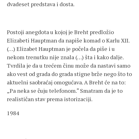
dvadeset predstava i dosta.
Postoji anegdota u kojoj je Breht predložio
Elizabeti Hauptman da napiše komad o Karlu XII.
(…) Elizabet Hauptman je počela da piše i u
nekom trenutku nije znala (…) šta i kako dalje.
Tvrdila je da u trećem činu može da nastavi samo
ako vest od grada do grada stigne brže nego što to
aktuelni saobraćaj omogućava. A Breht će na to:
„Pa neka se čuju telefonom.“ Smatram da je to
realističan stav prema istorizaciji.
1984