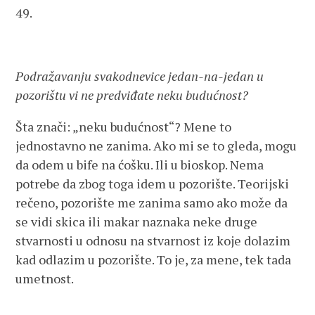
49.
Podražavanju svakodnevice jedan-na-jedan u
pozorištu vi ne predviđate neku budućnost?
Šta znači: „neku budućnost“? Mene to
jednostavno ne zanima. Ako mi se to gleda, mogu
da odem u bife na ćošku. Ili u bioskop. Nema
potrebe da zbog toga idem u pozorište. Teorijski
rečeno, pozorište me zanima samo ako može da
se vidi skica ili makar naznaka neke druge
stvarnosti u odnosu na stvarnost iz koje dolazim
kad odlazim u pozorište. To je, za mene, tek tada
umetnost.