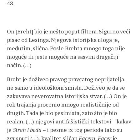
48.
On [Breht] bio je nešto poput filtera. Sigurno veći
pisac od Lesinga. Njegova istorijska uloga je,
međutim, slična. Posle Brehta mnogo toga nije
moguće ili jeste moguće na sasvim drugačiji
način. (…)
Breht je doživeo pravog pravcatog neprijatelja,
ne samo u ideološkom smislu. Doživeo je da se
zakuvava neverovatna istorijska stvar. (…) On je
rok trajanja procenio mnogo realističnije od
drugih. Tada je bio pesimista, zato što je bio
realan, (…) njegovi antifašistički tekstovi – kakav
je
Strah i beda –
i pesme iz tog perioda tako su
zgusnuti (…), kvalitet sličan
Faceru. Facer
je