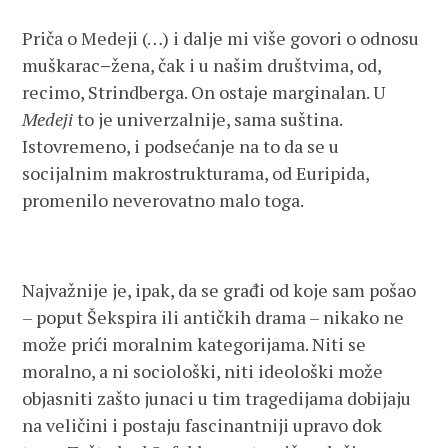
Priča o Medeji (…) i dalje mi više govori o odnosu
muškarac
–
žena, čak i u našim društvima, od,
recimo, Strindberga. On ostaje marginalan. U
Medeji
to je univerzalnije, sama suština.
Istovremeno, i podsećanje na to da se u
socijalnim makrostrukturama, od Euripida,
promenilo neverovatno malo toga.
Najvažnije je, ipak, da se građi od koje sam pošao
– poput Šekspira ili antičkih drama – nikako ne
može prići moralnim kategorijama. Niti se
moralno, a ni sociološki, niti ideološki može
objasniti zašto junaci u tim tragedijama dobijaju
na veličini i postaju fascinantniji upravo dok