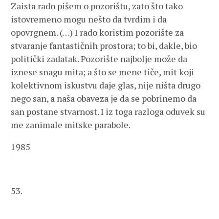
Zaista rado pišem o pozorištu, zato što tako
istovremeno mogu nešto da tvrdim i da
opovrgnem. (…) I rado koristim pozorište za
stvaranje fantastičnih prostora; to bi, dakle, bio
politički zadatak. Pozorište najbolje može da
iznese snagu mita; a što se mene tiče, mit koji
kolektivnom iskustvu daje glas, nije ništa drugo
nego san, a naša obaveza je da se pobrinemo da
san postane stvarnost. I iz toga razloga oduvek su
me zanimale mitske parabole.
1985
53.