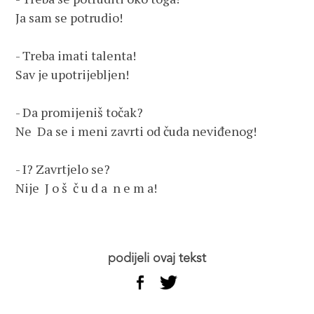
Ja sam se potrudio!
- Treba imati talenta! 
Sav je upotrijebljen!
- Da promijeniš točak? 
Ne  Da se i meni zavrti od čuda neviđenog!
- I? Zavrtjelo se? 
Nije  J o š  č u d a  n e m a!
podijeli ovaj tekst