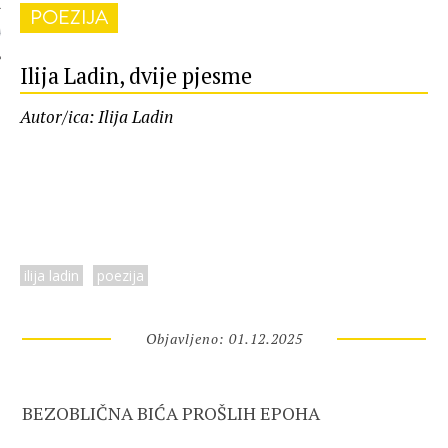
POEZIJA
 AUTORA
Ilija Ladin, dvije pjesme
Autor/ica: Ilija Ladin
ilija ladin
poezija
Objavljeno: 01.12.2025
BEZOBLIČNA BIĆA PROŠLIH EPOHA