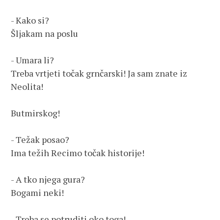
- Kako si? 
Šljakam na poslu
- Umara li? 
Treba vrtjeti točak grnčarski! Ja sam znate iz 
Neolita!
Butmirskog!
- Težak posao? 
Ima težih Recimo točak historije!
- A tko njega gura? 
Bogami neki!
- Treba se potruditi oko toga! 