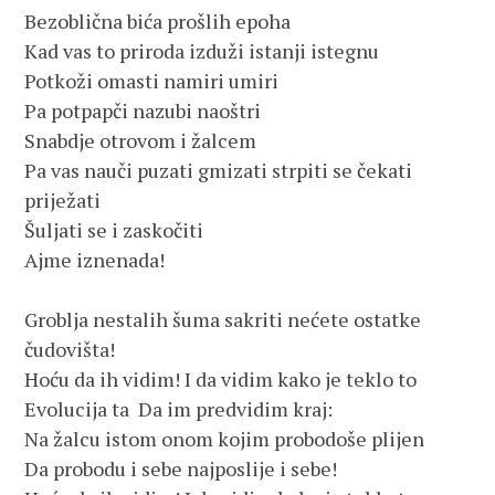
Bezoblična bića prošlih epoha 
Kad vas to priroda izduži istanji istegnu 
Potkoži omasti namiri umiri 
Pa potpapči nazubi naoštri 
Snabdje otrovom i žalcem 
Pa vas nauči puzati gmizati strpiti se čekati 
priježati 
Šuljati se i zaskočiti 
Ajme iznenada!
Groblja nestalih šuma sakriti nećete ostatke 
čudovišta! 
Hoću da ih vidim! I da vidim kako je teklo to 
Evolucija ta  Da im predvidim kraj: 
Na žalcu istom onom kojim probodoše plijen 
Da probodu i sebe najposlije i sebe!