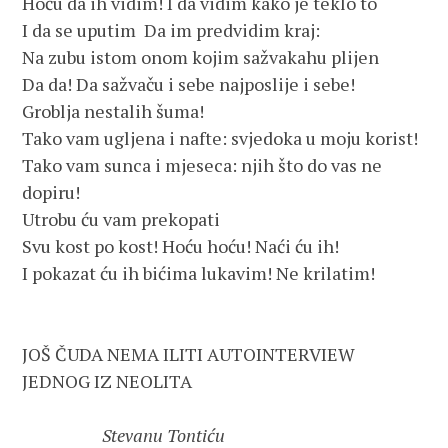
Hoću da ih vidim! I da vidim kako je teklo to 
I da se uputim  Da im predvidim kraj: 
Na zubu istom onom kojim sažvakahu plijen 
Da da! Da sažvaču i sebe najposlije i sebe! 
Groblja nestalih šuma! 
Tako vam ugljena i nafte: svjedoka u moju korist! 
Tako vam sunca i mjeseca: njih što do vas ne 
dopiru! 
Utrobu ću vam prekopati 
Svu kost po kost! Hoću hoću! Naći ću ih! 
I pokazat ću ih bićima lukavim! Ne krilatim!
JOŠ ČUDA NEMA ILITI AUTOINTERVIEW 
JEDNOG IZ NEOLITA
Stevanu Tontiću