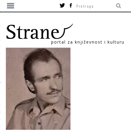
portal za književnost i kulturu
TIKA
ORI
T
SUM