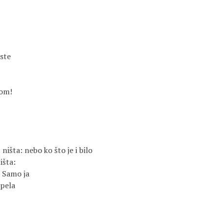
ste

om!

išta: nebo ko što je i bilo

šta:

a Samo ja

pela
