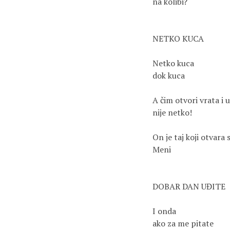
na kolibi?

NETKO KUCA

Netko kuca

dok kuca

A čim otvori vrata i u
nije netko!

On je taj koji otvara s
Meni

DOBAR DAN UĐITE 

I onda 

ako za me pitate
