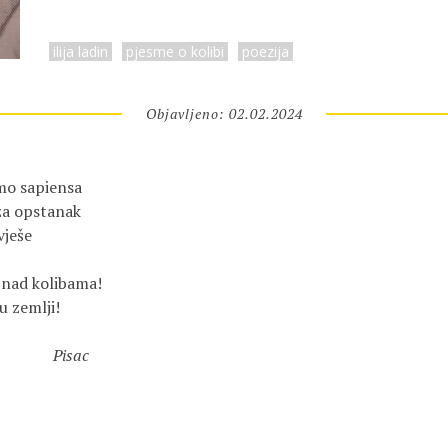
ilija ladin
pjesme o kolibi
poezija
Objavljeno: 02.02.2024
o sapiensa

za opstanak

ješe

nad kolibama!

 zemlji!

Pisac