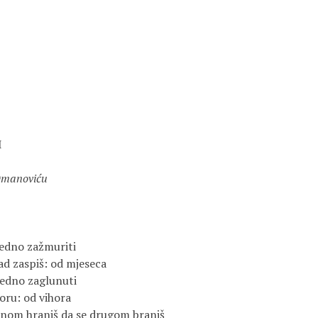


Omanoviću
edno zažmuriti

ad zaspiš: od mjeseca

jedno zaglunuti

oru: od vihora

ednom hraniš da se drugom braniš
