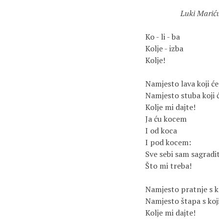
          Luki Marić
Ko - li - ba

Kolje - izba

Kolje!

Namjesto lava koji će 
Namjesto stuba koji ć
Kolje mi dajte!

Ja ću kocem

I od koca

I pod kocem:

Sve sebi sam sagraditi
Što mi treba!

Namjesto pratnje s ko
Namjesto štapa s koji
Kolje mi dajte!
