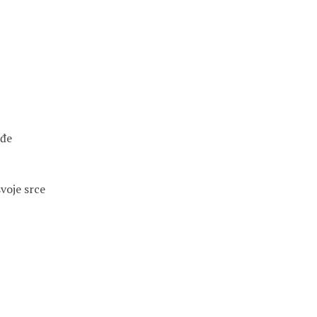
đe

voje srce
