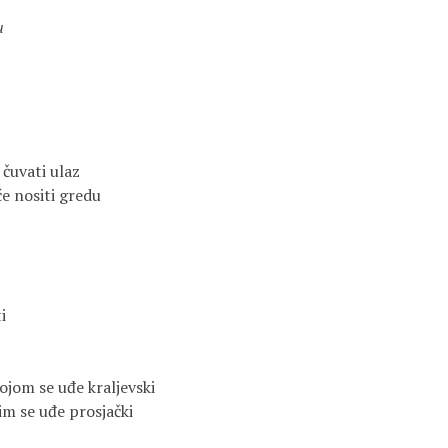
u
čuvati ulaz

e nositi gredu



jom se uđe kraljevski

m se uđe prosjački
