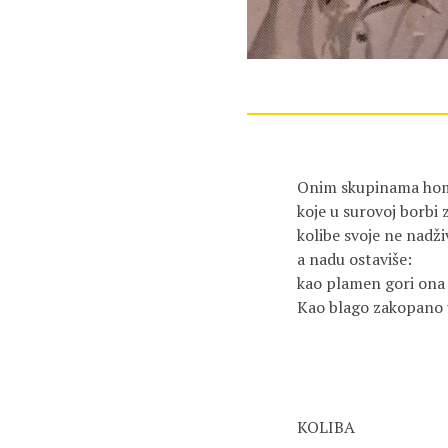
Onim skupinama hom
koje u surovoj borbi 
kolibe svoje ne nadživ
a nadu ostaviše:

kao plamen gori ona 
Kao blago zakopano u
KOLIBA
