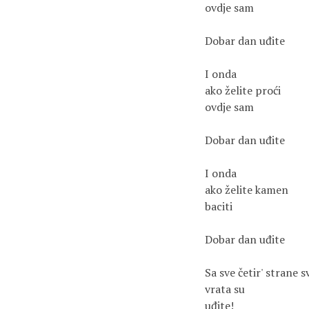
ovdje sam

Dobar dan uđite

I onda 

ako želite proći

ovdje sam

Dobar dan uđite

I onda 

ako želite kamen

baciti

Dobar dan uđite

Sa sve četir' strane sv
vrata su

uđite!
