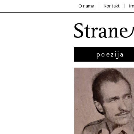
O nama
Kontakt
I
poezija