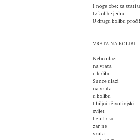
I noge obe: za stati us
Iz kolibe jedne 

U drugu kolibu proći!

VRATA NA KOLIBI

Nebo ulazi 

na vrata

u kolibu

Sunce ulazi

na vrata

u kolibu

I biljni i životinjski 

svijet

I za to su

zar ne

vrata 
