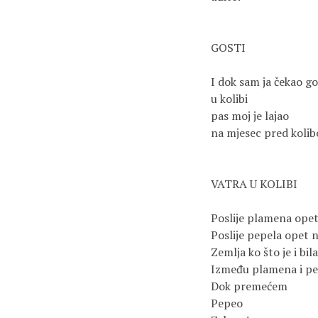
GOSTI

I dok sam ja čekao go
u kolibi

pas moj je lajao 

na mjesec pred kolib
VATRA U KOLIBI

Poslije plamena opet n
Poslije pepela opet ni
Zemlja ko što je i bil
Između plamena i pe
Dok premećem

Pepeo
