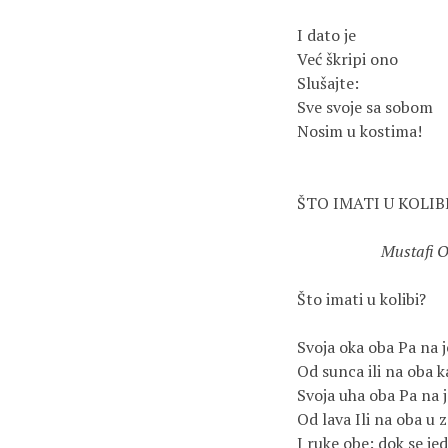
I dato je

Već škripi ono

Slušajte: 

Sve svoje sa sobom

Nosim u kostima!

ŠTO IMATI U KOLIBI
Mustafi 
Što imati u kolibi?

Svoja oka oba Pa na j
Od sunca ili na oba k
Svoja uha oba Pa na 
Od lava Ili na oba u z
I ruke obe: dok se j