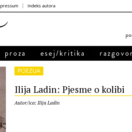
mpressum
Indeks autora
por
proza
esej/kritika
razgovo
POEZIJA
Ilija Ladin: Pjesme o kolibi
Autor/ica: Ilija Ladin