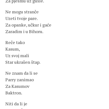
Za pjesmu uz gusle.
Ne mogu stranče
Uzeti tvoje pare.
Za opanke, učkur i gaće
Zaradim i u Bihoru.
Reče tako
Kasum,
Uz svoj mali
Star ukrašen štap.
Ne znam da li se
Parry zanimao
Za Kasumov
Baktron.
Niti da li je