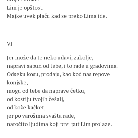
Lim je opštost.
Majke uvek plaču kad se preko Lima ide.
VI
Jer može da te neko udavi, zakolje,
napravi sapun od tebe, i to rade u gradovima.
Odseku kosu, prodaju, kao kod nas repove
konjske,
mogu od tebe da naprave četku,
od kostiju tvojih češalj,
od kože kačket,
jer po varošima svašta rade,
naročito ljudima koji prvi put Lim prolaze.