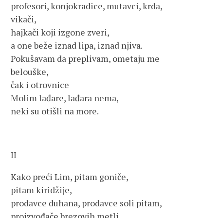
profesori, konjokradice, mutavci, krda,
vikači,
hajkači koji izgone zveri,
a one beže iznad lipa, iznad njiva.
Pokušavam da preplivam, ometaju me
belouške,
čak i otrovnice
Molim lađare, lađara nema,
neki su otišli na more.
II
Kako preći Lim, pitam goniče,
pitam kiridžije,
prodavce duhana, prodavce soli pitam,
proizvođače brezovih metli