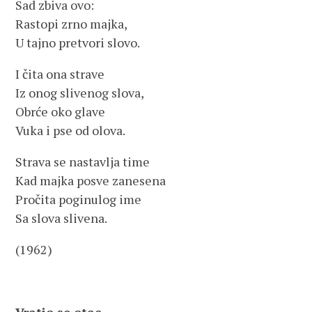
Sad zbiva ovo:
Rastopi zrno majka,
U tajno pretvori slovo.
I čita ona strave
Iz onog slivenog slova,
Obrće oko glave
Vuka i pse od olova.
Strava se nastavlja time
Kad majka posve zanesena
Pročita poginulog ime
Sa slova slivena.
(1962)