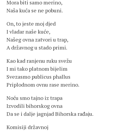
Mora biti samo merino,
Naša kuća se ne pobuni.
On, to jeste moj djed
I vladar naše kuće,
Našeg ovna zatvori u trap,
A državnog u stado primi.
Kao kad ranjenu ruku svežu
I mi tako platnom bijelim
Svezasmo publicus phallus
Priplodnom ovnu rase merino.
Noću smo tajno iz trapa
Izvodili bihorskog ovna
Da se i dalje jagnjad Bihorska rađaju.
Komisiji državnoj