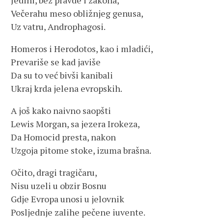
Jedini, bez pravde i zakona,
Večerahu meso obližnjeg genusa,
Uz vatru, Androphagosi.
Homeros i Herodotos, kao i mladići,
Prevariše se kad javiše
Da su to već bivši kanibali
Ukraj krda jelena evropskih.
A još kako naivno saopšti
Lewis Morgan, sa jezera Irokeza,
Da Homocid presta, nakon
Uzgoja pitome stoke, izuma brašna.
Očito, dragi tragičaru,
Nisu uzeli u obzir Bosnu
Gdje Evropa unosi u jelovnik
Posljednje zalihe pečene iuvente.