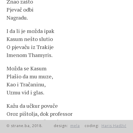
Znao zašto
Pjevač odbi
Nagradu.
I da li je možda ipak
Kasum nešto slutio
O pjevaču iz Trakije
Imenom Thamyris.
Možda se Kasum
Plašio da mu muze,
Kao i Tračaninu,
Uzmu vid i glas.
Kažu da učkur povuče
Oroz pištolja, dok professor
Iz kofera uzimaše gaće,
strane.ba, 2018.
design:
mela
coding:
Haris Hadžić
©
Te Parry bi mrtav u hotelu.