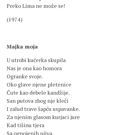
Preko Lima ne može se!
(1974)
Majka moja
U utrobi kućerka skupila
Nas je ona kao homora
Ogranke svoje.
Oko glave njene pletenice
Ćute kao debele kandžije.
San putova zbog nje kleči
I zalud trave šapću uspavanke.
Za njenim glasom kurjaci jure
Kad tišinu tjera
Sa ognojenih njiva.