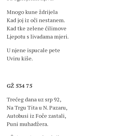
Mnogo kune ždrijela
Kad joj iz oči nestanem.
Kad tke zelene ćilimove
Ljepotu s livadama mjeri.
U njene ispucale pete
Uviru kiše.
GŽ 534 75
Trećeg dana uz srp 92,
Na Trgu Tita u N. Pazaru,
Autobusi iz Foče zastali,
Puni muhadžera.