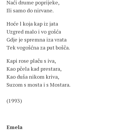
Naći drume poprijeke,
Ili samo do nirvane.
Hoće l koja kap iz jata
Uzgred malo i vo gošća
Gdje je spremna iza vrata
Tek vogošćna za put bošča.
Kapi rose plaču s iva,
Kao pčela kad prestara,
Kao duša nikom kriva,
Suzom s mosta i s Mostara.
(1993)
Emela