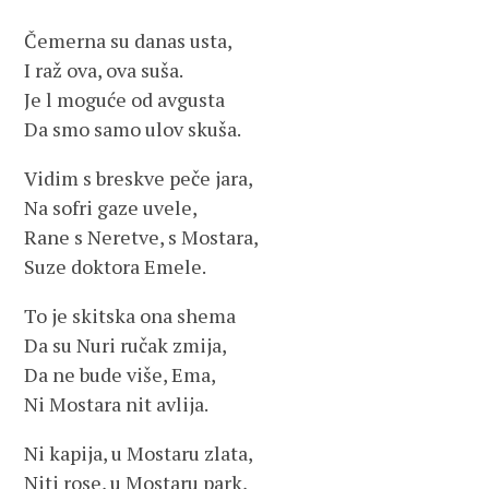
Čemerna su danas usta,
I raž ova, ova suša.
Je l moguće od avgusta
Da smo samo ulov skuša.
Vidim s breskve peče jara,
Na sofri gaze uvele,
Rane s Neretve, s Mostara,
Suze doktora Emele.
To je skitska ona shema
Da su Nuri ručak zmija,
Da ne bude više, Ema,
Ni Mostara nit avlija.
Ni kapija, u Mostaru zlata,
Niti rose, u Mostaru park,