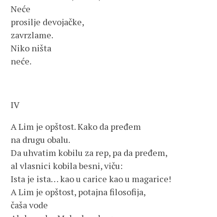
Neće
prosilje devojačke,
zavrzlame.
Niko ništa
neće.
IV
A Lim je opštost. Kako da pređem
na drugu obalu.
Da uhvatim kobilu za rep, pa da pređem,
al vlasnici kobila besni, viču:
Ista je ista… kao u carice kao u magarice!
A Lim je opštost, potajna filosofija,
čaša vode