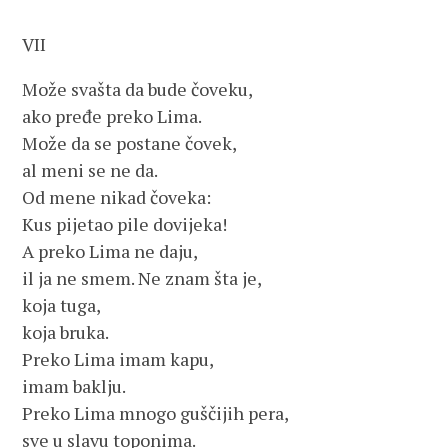
VII
Može svašta da bude čoveku,
ako pređe preko Lima.
Može da se postane čovek,
al meni se ne da.
Od mene nikad čoveka:
Kus pijetao pile dovijeka!
A preko Lima ne daju,
il ja ne smem. Ne znam šta je,
koja tuga,
koja bruka.
Preko Lima imam kapu,
imam baklju.
Preko Lima mnogo guščijih pera,
sve u slavu toponima.