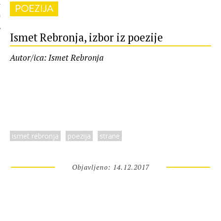
POEZIJA
 AUTORA
Ismet Rebronja, izbor iz poezije
Autor/ica: Ismet Rebronja
ismet rebronja
poezija
strane
Objavljeno: 14.12.2017