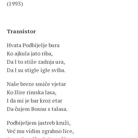
(1993)
Transistor
Hvata Podbijelje bura
Ko ajkula jato riba,
Da l to stiže zadnja ura,
Da l su stigle igle sviba.
Naše breze smiče vjetar
Ko Ilire rimska lasa,
I da mi je bar kroz etar
Da čujem Bosnu s talasa.
Podbijeljem jastreb kruži,
Već mu vidim zgrabno lice,