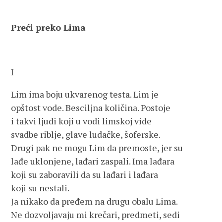
Preći preko Lima
I
Lim ima boju ukvarenog testa. Lim je
opštost vode. Besciljna količina. Postoje
i takvi ljudi koji u vodi limskoj vide
svadbe riblje, glave ludačke, šoferske.
Drugi pak ne mogu Lim da premoste, jer su
lađe uklonjene, lađari zaspali. Ima lađara
koji su zaboravili da su lađari i lađara
koji su nestali.
Ja nikako da pređem na drugu obalu Lima.
Ne dozvoljavaju mi krečari, predmeti, sedi