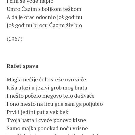
I čim se vode napio
Umro Ćazim s boljkom teškom
A da je otac odocnio još godinu
Još godinu bi ocu Ćazim živ bio
(1967)
Rafet spava
Magla nečije čelo steže ovo veče
Kiša ulazi u jezivi grob mog brata
I nešto počelo njegovo telo da žvaće
I ono mesto na licu gde sam ga poljubio
Prvi i jedini put a vek beži
Tvoja bašta i cveće ponovo kisne
Samo majka ponekad noću vrisne