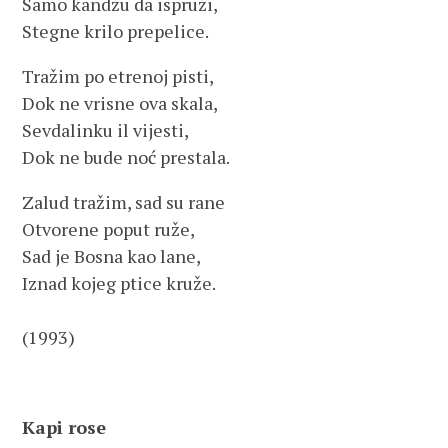
Samo kandžu da ispruži,
Stegne krilo prepelice.
Tražim po etrenoj pisti,
Dok ne vrisne ova skala,
Sevdalinku il vijesti,
Dok ne bude noć prestala.
Zalud tražim, sad su rane
Otvorene poput ruže,
Sad je Bosna kao lane,
Iznad kojeg ptice kruže.
(1993)
Kapi rose