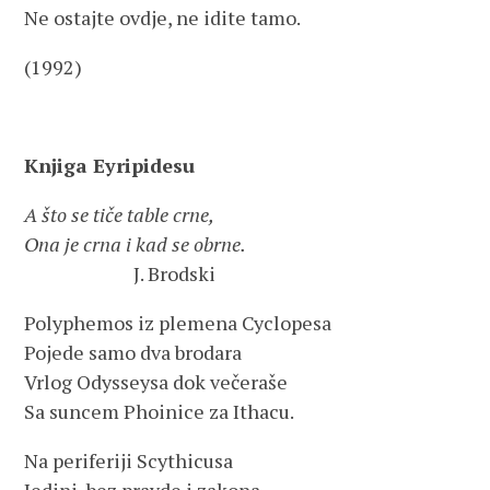
Ne ostajte ovdje, ne idite tamo.
(1992)
Knjiga Eyripidesu
A što se tiče table crne,
Ona je crna i kad se obrne.
J. Brodski
Polyphemos iz plemena Cyclopesa
Pojede samo dva brodara
Vrlog Odysseysa dok večeraše
Sa suncem Phoinice za Ithacu.
Na periferiji Scythicusa