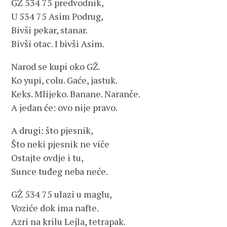
GŽ 534 75 predvodnik,
U 534 75 Asim Podrug,
Bivši pekar, stanar.
Bivši otac. I bivši Asim.
Narod se kupi oko GŽ.
Ko yupi, colu. Gaće, jastuk.
Keks. Mlijeko. Banane. Naranče.
A jedan će: ovo nije pravo.
A drugi: što pjesnik,
Što neki pjesnik ne viče
Ostajte ovdje i tu,
Sunce tuđeg neba neće.
GŽ 534 75 ulazi u maglu,
Voziće dok ima nafte.
Azri na krilu Lejla, tetrapak.