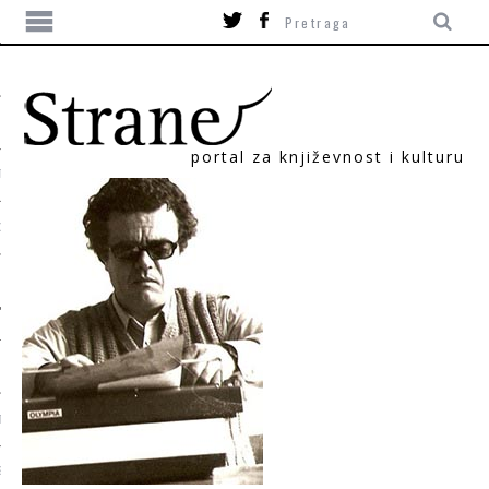
portal za književnost i kulturu
TIKA
ORI
T
SUM