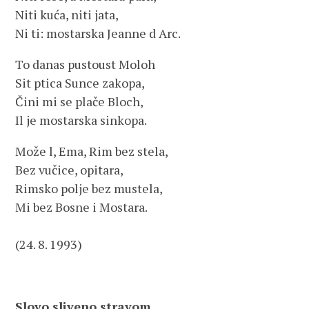
Niti kuća, niti jata,
Ni ti: mostarska Jeanne d Arc.
To danas pustoust Moloh
Sit ptica Sunce zakopa,
Čini mi se plače Bloch,
Il je mostarska sinkopa.
Može l, Ema, Rim bez stela,
Bez vučice, opitara,
Rimsko polje bez mustela,
Mi bez Bosne i Mostara.
(24. 8. 1993)
Slovo sliveno stravom