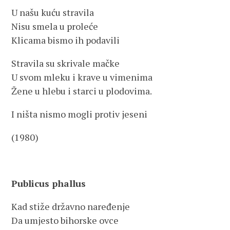
U našu kuću stravila
Nisu smela u proleće
Klicama bismo ih podavili
Stravila su skrivale mačke
U svom mleku i krave u vimenima
Žene u hlebu i starci u plodovima.
I ništa nismo mogli protiv jeseni
(1980)
Publicus phallus
Kad stiže državno naređenje
Da umjesto bihorske ovce