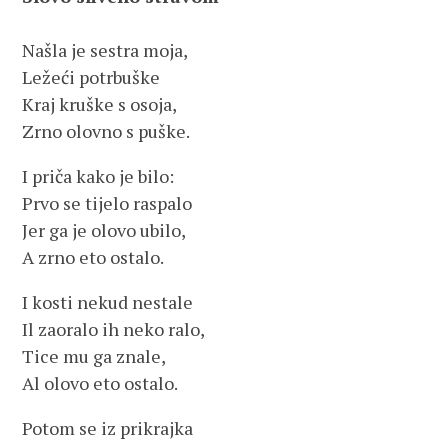
Našla je sestra moja,
Ležeći potrbuške
Kraj kruške s osoja,
Zrno olovno s puške.
I priča kako je bilo:
Prvo se tijelo raspalo
Jer ga je olovo ubilo,
A zrno eto ostalo.
I kosti nekud nestale
Il zaoralo ih neko ralo,
Tice mu ga znale,
Al olovo eto ostalo.
Potom se iz prikrajka