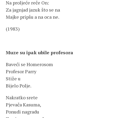
Na proljeće reče On:
Za jagnjad jazuk što se na
Majke pripšu a na oca ne.
(1983)
Muze su ipak ubile profesora
Baveći se Homerosom
Profesor Parry
Stiže u
Bijelo Polje.
Nakratko srete
Pjevača Kasuma,
Ponudi nagradu