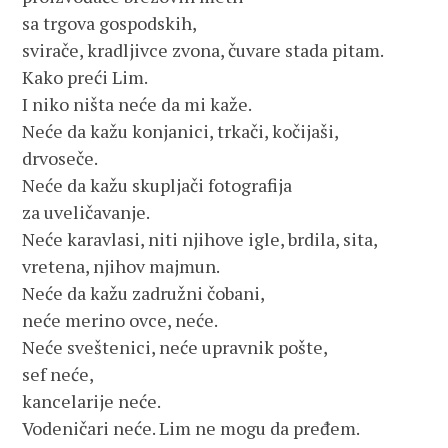
sa trgova gospodskih,
svirače, kradljivce zvona, čuvare stada pitam.
Kako preći Lim.
I niko ništa neće da mi kaže.
Neće da kažu konjanici, trkači, kočijaši,
drvoseče.
Neće da kažu skupljači fotografija
za uveličavanje.
Neće karavlasi, niti njihove igle, brdila, sita,
vretena, njihov majmun.
Neće da kažu zadružni čobani,
neće merino ovce, neće.
Neće sveštenici, neće upravnik pošte,
sef neće,
kancelarije neće.
Vodeničari neće. Lim ne mogu da pređem.