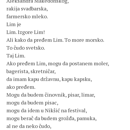
Aleksandra Makedonskog,
rakija svadbarska,
farmersko mleko.
Lim je
Lim. Izgore Lim!
Ali kako da pređem Lim. To more morsko.
To čudo svetsko.
Taj Lim.
Ako pređem Lim, mogu da postanem moler,
bagerista, skretničar,
da imam kapu državnu, kapu kapsku,
ako pređem.
Mogu da budem činovnik, pisar, limar,
mogu da budem pisac,
mogu da idem u Nikšić na festival,
mogu berač da budem grožđa, pamuka,
al ne da neko čudo,