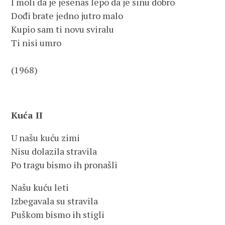
I moli da je jesenas lepo da je sinu dobro
Dođi brate jedno jutro malo
Kupio sam ti novu sviralu
Ti nisi umro
(1968)
Kuća II
U našu kuću zimi
Nisu dolazila stravila
Po tragu bismo ih pronašli
Našu kuću leti
Izbegavala su stravila
Puškom bismo ih stigli