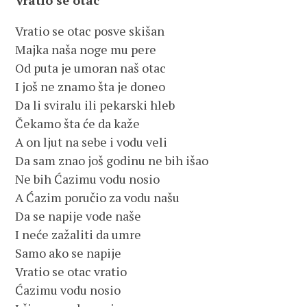
Vratio se otac
Vratio se otac posve skišan
Majka naša noge mu pere
Od puta je umoran naš otac
I još ne znamo šta je doneo
Da li sviralu ili pekarski hleb
Čekamo šta će da kaže
A on ljut na sebe i vodu veli
Da sam znao još godinu ne bih išao
Ne bih Ćazimu vodu nosio
A Ćazim poručio za vodu našu
Da se napije vode naše
I neće zažaliti da umre
Samo ako se napije
Vratio se otac vratio
Ćazimu vodu nosio