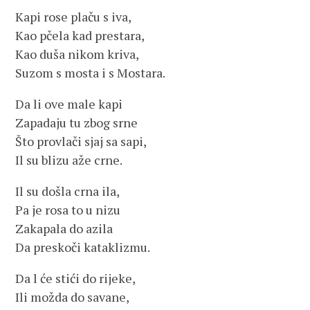
Kapi rose plaču s iva,
Kao pčela kad prestara,
Kao duša nikom kriva,
Suzom s mosta i s Mostara.
Da li ove male kapi
Zapadaju tu zbog srne
Što provlači sjaj sa sapi,
Il su blizu aže crne.
Il su došla crna ila,
Pa je rosa to u nizu
Zakapala do azila
Da preskoči kataklizmu.
Da l će stići do rijeke,
Ili možda do savane,