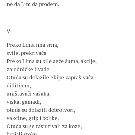
ne da Lim da prođem.
V
Preko Lima ima srna,
svile, prekrivača.
Preko Lima su bile seče šuma, akcije,
zajedničke livade.
Otuda su dolazile ekipe zaprašivača
diditijem,
uništavači vašaka,
viška, gamadi,
otuda su dolazili dobrotvori,
vakcine, grip i boljke.
Otuda su se raspitivali za koze,
brojali stoku.