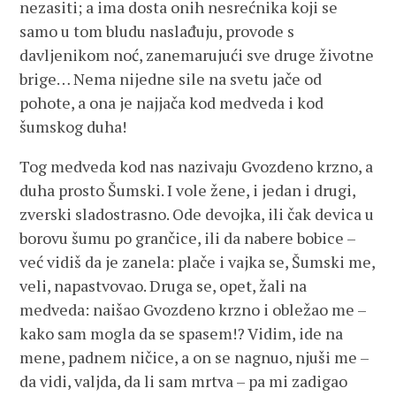
nezasiti; a ima dosta onih nesrećnika koji se
samo u tom bludu naslađuju, provode s
davljenikom noć, zanemarujući sve druge životne
brige… Nema nijedne sile na svetu jače od
pohote, a ona je najjača kod medveda i kod
šumskog duha!
Tog medveda kod nas nazivaju Gvozdeno krzno, a
duha prosto Šumski. I vole žene, i jedan i drugi,
zverski sladostrasno. Ode devojka, ili čak devica u
borovu šumu po grančice, ili da nabere bobice –
već vidiš da je zanela: plače i vajka se, Šumski me,
veli, napastvovao. Druga se, opet, žali na
medveda: naišao Gvozdeno krzno i obležao me –
kako sam mogla da se spasem!? Vidim, ide na
mene, padnem ničice, a on se nagnuo, njuši me –
da vidi, valjda, da li sam mrtva – pa mi zadigao