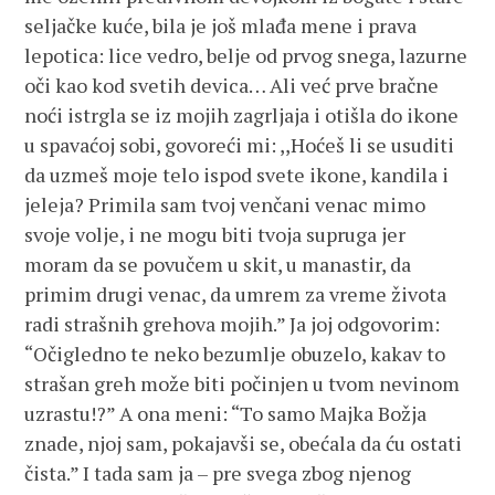
seljačke kuće, bila je još mlađa mene i prava
lepotica: lice vedro, belje od prvog snega, lazurne
oči kao kod svetih devica… Ali već prve bračne
noći istrgla se iz mojih zagrljaja i otišla do ikone
u spavaćoj sobi, govoreći mi: ,,Hoćeš li se usuditi
da uzmeš moje telo ispod svete ikone, kandila i
jeleja? Primila sam tvoj venčani venac mimo
svoje volje, i ne mogu biti tvoja supruga jer
moram da se povučem u skit, u manastir, da
primim drugi venac, da umrem za vreme života
radi strašnih grehova mojih.” Ja joj odgovorim:
“Očigledno te neko bezumlje obuzelo, kakav to
strašan greh može biti počinjen u tvom nevinom
uzrastu!?” A ona meni: “To samo Majka Božja
znade, njoj sam, pokajavši se, obećala da ću ostati
čista.” I tada sam ja – pre svega zbog njenog