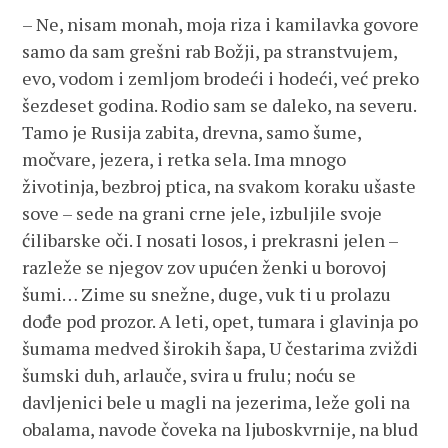
– Ne, nisam monah, moja riza i kamilavka govore
samo da sam grešni rab Božji, pa stranstvujem,
evo, vodom i zemljom brodeći i hodeći, već preko
šezdeset godina. Rodio sam se daleko, na severu.
Tamo je Rusija zabita, drevna, samo šume,
močvare, jezera, i retka sela. Ima mnogo
životinja, bezbroj ptica, na svakom koraku ušaste
sove – sede na grani crne jele, izbuljile svoje
ćilibarske oči. I nosati losos, i prekrasni jelen –
razleže se njegov zov upućen ženki u borovoj
šumi… Zime su snežne, duge, vuk ti u prolazu
dođe pod prozor. A leti, opet, tumara i glavinja po
šumama medved širokih šapa, U čestarima zviždi
šumski duh, arlauče, svira u frulu; noću se
davljenici bele u magli na jezerima, leže goli na
obalama, navode čoveka na ljuboskvrnije, na blud