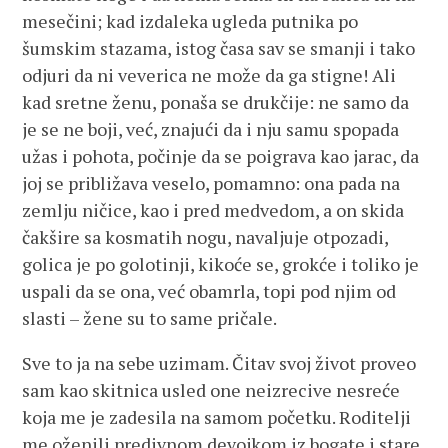
mesečini; kad izdaleka ugleda putnika po
šumskim stazama, istog časa sav se smanji i tako
odjuri da ni veverica ne može da ga stigne! Ali
kad sretne ženu, ponaša se drukčije: ne samo da
je se ne boji, već, znajući da i nju samu spopada
užas i pohota, počinje da se poigrava kao jarac, da
joj se približava veselo, pomamno: ona pada na
zemlju ničice, kao i pred medvedom, a on skida
čakšire sa kosmatih nogu, navaljuje otpozadi,
golica je po golotinji, kikoće se, grokće i toliko je
uspali da se ona, već obamrla, topi pod njim od
slasti – žene su to same pričale.
Sve to ja na sebe uzimam. Čitav svoj život proveo
sam kao skitnica usled one neizrecive nesreće
koja me je zadesila na samom početku. Roditelji
me oženili predivnom devojkom iz bogate i stare