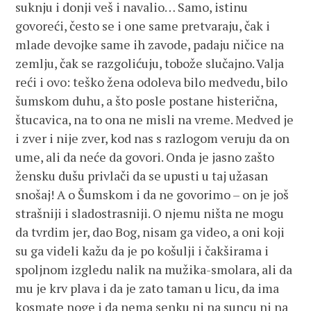
suknju i donji veš i navalio… Samo, istinu
govoreći, često se i one same pretvaraju, čak i
mlade devojke same ih zavode, padaju ničice na
zemlju, čak se razgolićuju, tobože slučajno. Valja
reći i ovo: teško žena odoleva bilo medvedu, bilo
šumskom duhu, a što posle postane histerična,
štucavica, na to ona ne misli na vreme. Medved je
i zver i nije zver, kod nas s razlogom veruju da on
ume, ali da neće da govori. Onda je jasno zašto
žensku dušu privlači da se upusti u taj užasan
snošaj! A o Šumskom i da ne govorimo – on je još
strašniji i sladostrasniji. O njemu ništa ne mogu
da tvrdim jer, dao Bog, nisam ga video, a oni koji
su ga videli kažu da je po košulji i čakširama i
spoljnom izgledu nalik na mužika-smolara, ali da
mu je krv plava i da je zato taman u licu, da ima
kosmate noge i da nema senku ni na suncu ni na