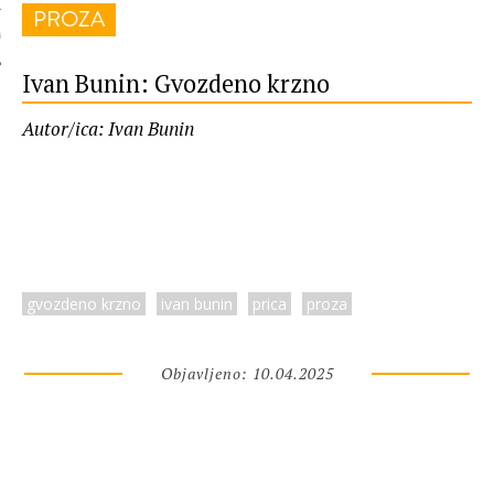
PROZA
 AUTORA
Ivan Bunin: Gvozdeno krzno
Autor/ica: Ivan Bunin
gvozdeno krzno
ivan bunin
prica
proza
Objavljeno: 10.04.2025