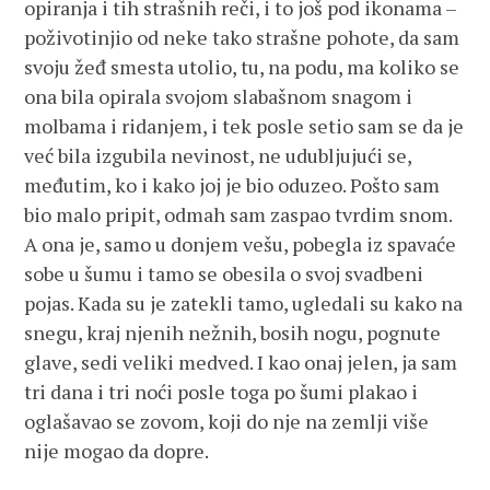
opiranja i tih strašnih reči, i to još pod ikonama –
poživotinjio od neke tako strašne pohote, da sam
svoju žeđ smesta utolio, tu, na podu, ma koliko se
ona bila opirala svojom slabašnom snagom i
molbama i ridanjem, i tek posle setio sam se da je
već bila izgubila nevinost, ne udubljujući se,
međutim, ko i kako joj je bio oduzeo. Pošto sam
bio malo pripit, odmah sam zaspao tvrdim snom.
A ona je, samo u donjem vešu, pobegla iz spavaće
sobe u šumu i tamo se obesila o svoj svadbeni
pojas. Kada su je zatekli tamo, ugledali su kako na
snegu, kraj njenih nežnih, bosih nogu, pognute
glave, sedi veliki medved. I kao onaj jelen, ja sam
tri dana i tri noći posle toga po šumi plakao i
oglašavao se zovom, koji do nje na zemlji više
nije mogao da dopre.