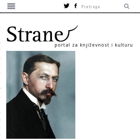
portal za književnost i kulturu
TIKA
ORI
T
SUM