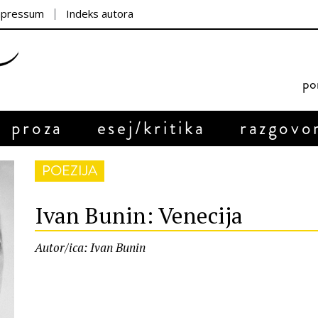
mpressum
Indeks autora
por
proza
esej/kritika
razgovo
POEZIJA
Ivan Bunin: Venecija
Autor/ica: Ivan Bunin