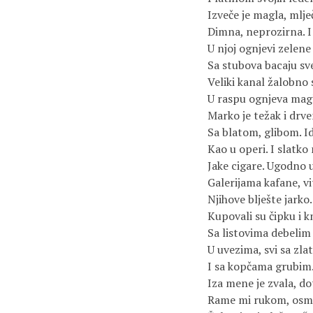
Izveče je magla, mlje
Dimna, neprozirna. I
U njoj ognjevi zelene
Sa stubova bacaju sve
Veliki kanal žalobno 
U raspu ognjeva mag
Marko je težak i drven
Sa blatom, glibom. I
Kao u operi. I slatko
Jake cigare. Ugodno 
Galerijama kafane, vi
Njihove blješte jarko
Kupovali su čipku i kn
Sa listovima debeli
U uvezima, svi sa zla
I sa kopčama grubim…
Iza mene je zvala, do
Rame mi rukom, osmj