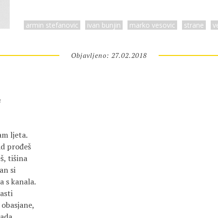
armin stefanovic
ivan bunjin
marko vesovic
strane
v
Objavljeno: 27.02.2018
ć
am ljeta.
ad prođeš
š, tišina
an si
 s kanala.
asti
 obasjane,
sada