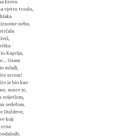
na krovu
a vjetru trzalo,
oblaka
rkiznome nebu.
otrčala
šeći,
vitka
tio Kaprija,
ele… Osam
io mlađi,
šte srcem!
to je bio kao
rne, sunce je,
u svijetlom,
im sedefom.
ve Duždeve,
ve koji
i zrna
podašnih.