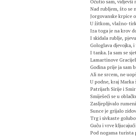
Oćutio sam, vidjevši 
Nad rubljem, što se n
Jorgovanske krpice 
U žitkom, vlažno-ti
Iza toga je na krov d
I skidala rublje, pjevu
Gologlava djevojka, i 
I tanka. Ja sam se sje
Lamartinove Gracij
Godina prije ja sam b
Ali ne srcem, ne uop
U podne, kraj Marka š
Patrijarh Sirije i Smi
Smiješeći se u oblačk
Zasljepljivalo rumen
Sunce je grijalo zido
Trg i sivkaste golubo
Guču i vrve kljucajuć
Pod nogama turista 