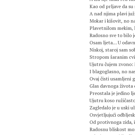
Kao od prljave da su 
A nad njima plavi juž
Mokar i kišovit, no n
Plavetnilom mekim, l
Radosno sve to bilo je
Osam ljeta… U odavn
Niskoj, staroj sam so
Stropom šaranim cvi
Ujutru čujem zvono: 
I blagoglasno, no na
Ovaj čisti usamljeni g
Glas davnoga života 
Preostala je jedino lj
Ujutru koso ružičast
Zagledalo je u uski ul
Osvjetljujući odbljes
Od protivnoga zida, 
Radosnu bliskost mor