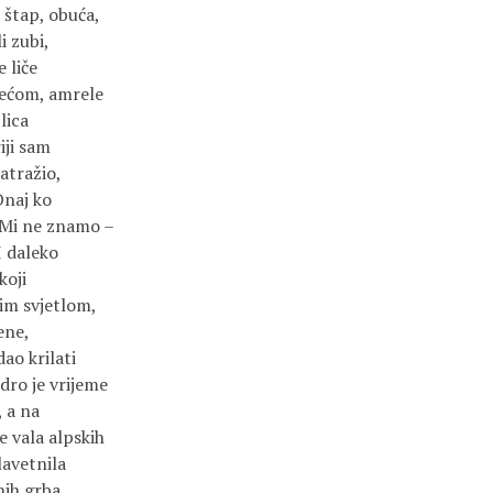
, štap, obuća,
i zubi,
 liče
jećom, amrele
lica
iji sam
zatražio,
Onaj ko
. Mi ne znamo –
I daleko
koji
nim svjetlom,
ene,
dao krilati
dro je vrijeme
, a na
e vala alpskih
lavetnila
enih grba…