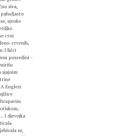
čno siva,
 pahuljasto
 se, sjenke
tiljke.
se crni
leno-crvenih,
. Uličci
dem posredini –
 mirišu
u sjajnim
trine
. A Englezi
jižice
m hrapavim
totiskom,
 I djevojka
ticala
ehivala se,