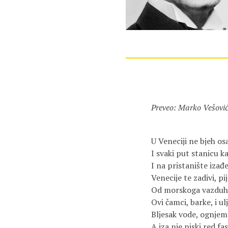
Preveo: Marko Vešovi
U Veneciji ne bjeh os
I svaki put stanicu k
I na pristanište izađe
Venecije te zadivi, pij
Od morskoga vazduha
Ovi čamci, barke, i ulj
Bljesak vode, ognjem
A iza nje niski red fa