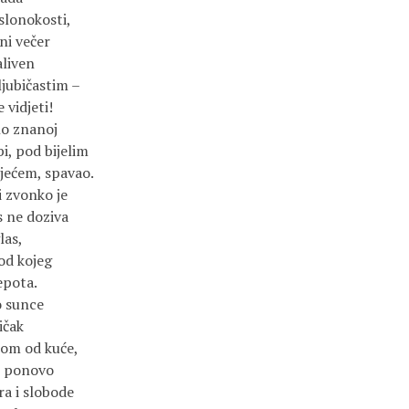
slonokosti,
ni večer
aliven
jubičastim –
 vidjeti!
o znanoj
bi, pod bijelim
jećem, spavao.
i zvonko je
s ne doziva
las,
od kojeg
epota.
o sunce
ičak
kom od kuće,
i ponovo
a i slobode