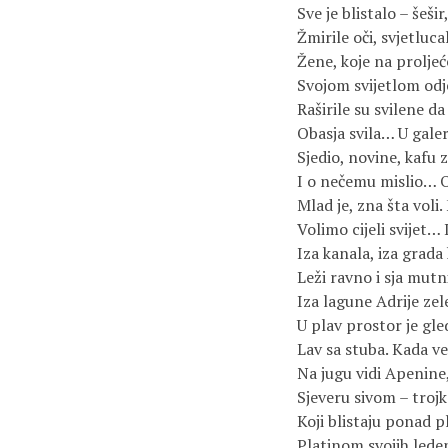
Sve je blistalo – šešir
Žmirile oči, svjetlucal
Žene, koje na proljeće
Svojom svijetlom od
Raširile su svilene da 
Obasja svila… U galer
Sjedio, novine, kafu 
I o nečemu mislio… 
Mlad je, zna šta voli
Volimo cijeli svijet… 
Iza kanala, iza grada 
Leži ravno i sja mut
Iza lagune Adrije zel
U plav prostor je gle
Lav sa stuba. Kada ve
Na jugu vidi Apenine
Sjeveru sivom – trojk
Koji blistaju ponad p
Platinom svojih led