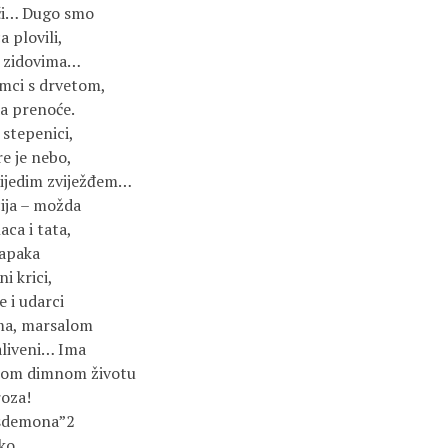
eći… Dugo smo
 plovili,
m zidovima…
amci s drvetom,
da prenoće.
 stepenici,
re je nebo,
lijedim zviježđem…
ija – možda
aca i tata,
kapaka
ni krici,
 i udarci
ima, marsalom
aliveni… Ima
 tom dimnom životu
roza!
sdemona”2
iko