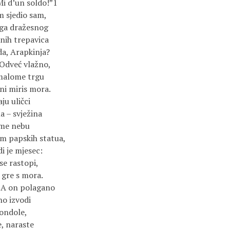
Mi d’un soldo!”1
m sjedio sam,
oga dražesnog
nih trepavica
da, Arapkinja?
 Odveć vlažno,
malome trgu
ni miris mora.
ju uličci
la – svježina
lome nebu
m papskih statua,
di je mjesec:
 se rastopi,
 gre s mora.
” A on polagano
o izvodi
gondole,
e, naraste