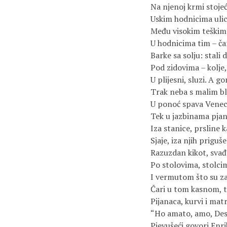
Na njenoj krmi stoj
Uskim hodnicima ulica
Među visokim teški
U hodnicima tim – č
Barke sa solju: stali 
Pod zidovima – kolje,
U plijesni, sluzi. A go
Trak neba s malim b
U ponoć spava Venec
Tek u jazbinama pjan
Iza stanice, prsline 
Sjaje, iza njih priguše
Razuzdan kikot, svađe
Po stolovima, stolc
I vermutom što su z
Čari u tom kasnom,
Pijanaca, kurvi i mat
“Но amato, amo, De
Pjevušeći govori Enr