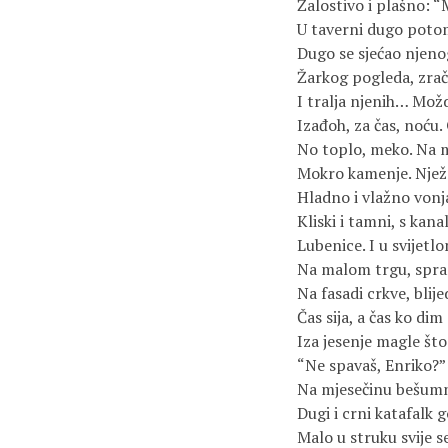
Žalostivo i plašno: “
U taverni dugo poto
Dugo se sjećao njen
Žarkog pogleda, zrač
I tralja njenih… Mož
Izađoh, za čas, noću.
No toplo, meko. Na 
Mokro kamenje. Njež
Hladno i vlažno vonja
Kliski i tamni, s kana
Lubenice. I u svijet
Na malom trgu, spra
Na fasadi crkve, blije
Čas sija, a čas ko dim
Iza jesenje magle što
“Ne spavaš, Enriko?
Na mjesečinu bešumn
Dugi i crni katafalk 
Malo u struku svije s