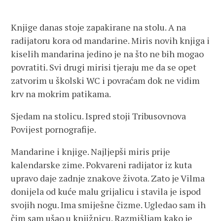
Knjige danas stoje zapakirane na stolu. A na
radijatoru kora od mandarine. Miris novih knjiga i
kiselih mandarina jedino je na što ne bih mogao
povratiti. Svi drugi mirisi tjeraju me da se opet
zatvorim u školski WC i povraćam dok ne vidim
krv na mokrim patikama.
Sjedam na stolicu. Ispred stoji Tribusovnova
Povijest pornografije.
Mandarine i knjige. Najljepši miris prije
kalendarske zime. Pokvareni radijator iz kuta
upravo daje zadnje znakove života. Zato je Vilma
donijela od kuće malu grijalicu i stavila je ispod
svojih nogu. Ima smiješne čizme. Ugledao sam ih
čim sam ušao u knjižnicu. Razmišljam kako je