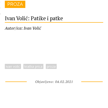
PROZA
 AUTORA
Ivan Volić: Patike i patke
Autor/ica: Ivan Volić
ivan volic
kratka prica
proza
Objavljeno: 04.02.2021