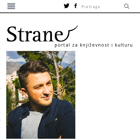
portal za književnost i kulturu
TIKA
ORI
T
SUM