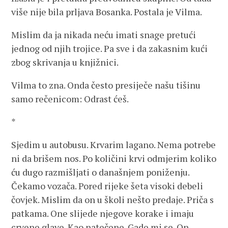
više nije bila prljava Bosanka. Postala je Vilma.
Mislim da ja nikada neću imati snage pretući
jednog od njih trojice. Pa sve i da zakasnim kući
zbog skrivanja u knjižnici.
Vilma to zna. Onda često presiječe našu tišinu
samo rečenicom: Odrast ćeš.
*
Sjedim u autobusu. Krvarim lagano. Nema potrebe
ni da brišem nos. Po količini krvi odmjerim koliko
ću dugo razmišljati o današnjem poniženju.
Čekamo vozača. Pored rijeke šeta visoki debeli
čovjek. Mislim da on u školi nešto predaje. Priča s
patkama. One slijede njegove korake i imaju
crvene glave. Kao natečene. Gade mi se. On