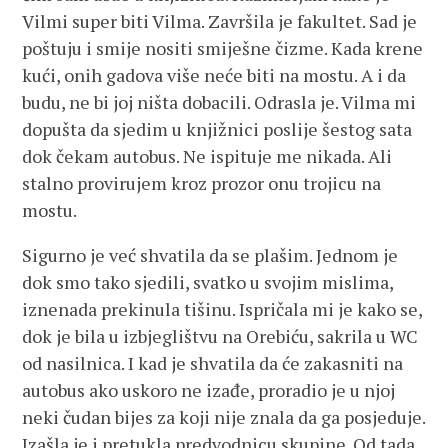
Vilmi super biti Vilma. Završila je fakultet. Sad je
poštuju i smije nositi smiješne čizme. Kada krene
kući, onih gadova više neće biti na mostu. A i da
budu, ne bi joj ništa dobacili. Odrasla je. Vilma mi
dopušta da sjedim u knjižnici poslije šestog sata
dok čekam autobus. Ne ispituje me nikada. Ali
stalno provirujem kroz prozor onu trojicu na
mostu.
Sigurno je već shvatila da se plašim. Jednom je
dok smo tako sjedili, svatko u svojim mislima,
iznenada prekinula tišinu. Ispričala mi je kako se,
dok je bila u izbjeglištvu na Orebiću, sakrila u WC
od nasilnica. I kad je shvatila da će zakasniti na
autobus ako uskoro ne izađe, proradio je u njoj
neki čudan bijes za koji nije znala da ga posjeduje.
Izašla je i pretukla predvodnicu skupine. Od tada