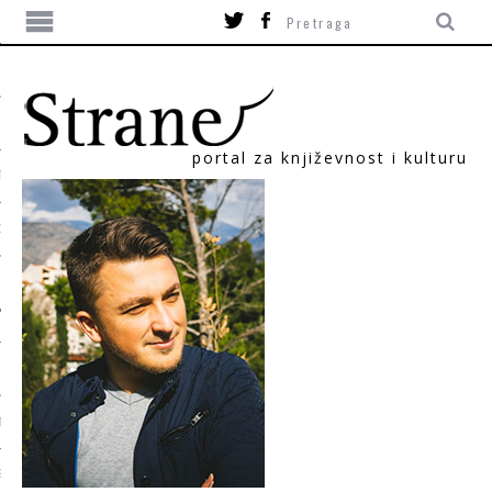
portal za književnost i kulturu
TIKA
ORI
T
SUM