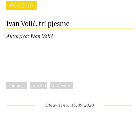
POEZIJA
 AUTORA
Ivan Volić, tri pjesme
Autor/ica: Ivan Volić
ivan volic
poezija
tri pjesme
Objavljeno: 15.09.2020