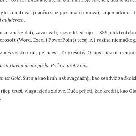
ngleski natucaš (naučio si iz pjesama i filmova), s njemačkim si 
i aufiderzen
.
sa: znaš zidati, zavarivati, razvoditi struju… SSS, elektroteh
Microsoft (Word, Excel i PowerPoint) tečaj. A1 razina njemačkog
meš vojsku i rat, petnaest. To prešutiš. Otpust bez otpremnin
be u Duvnu nema posla. Pričo si protiv nas.
en ist Gold
. Šutnja kao kruh naš svagdašnji, kao sendvič za ško
rijep trusi, vlaga izjeda zidove. Kuća prijeti, kao krediti, kao G
.