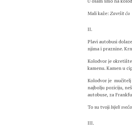
U osam smo na kolo
Mali kaže:
Završit ću 
II.
Plavi autobusi dolaze 
njima i praznine. Krn
Kolodvor je okretište
kamenu. Kamen u cip
Kolodvor je mučitelj 
najbolju poziciju, ne
autobuse, za Frankfu
To su tvoji
bijeli
sveča
III.