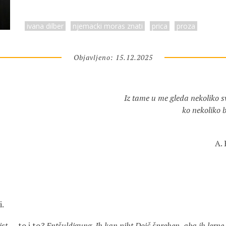
ivana dilber
njemacki moras znati
prica
proza
Objavljeno: 15.12.2025
Iz tame u me gleda nekoliko svi
ko nekoliko b
A. 
i.
 ist…
to i to
? Entšuldigung. Ih kan niht Dojč šprehen, aba ih lerne.