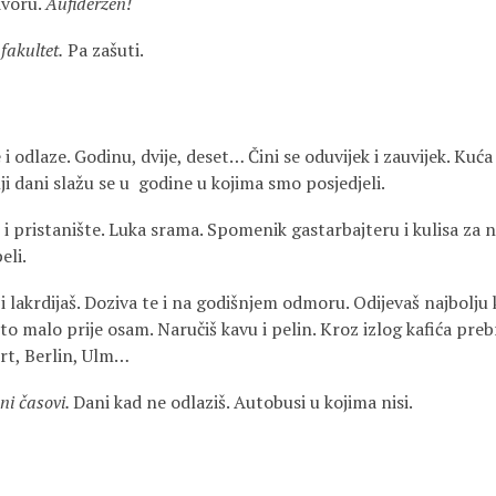
dvoru.
Aufiderzen!
fakultet.
Pa zašuti.
i odlaze. Godinu, dvije, deset… Čini se oduvijek i zauvijek. Kuća 
ji dani slažu se u godine u kojima smo posjedjeli.
 i pristanište. Luka srama. Spomenik gastarbajteru i kulisa za n
eli.
i lakrdijaš. Doziva te i na godišnjem odmoru. Odijevaš najbolju 
što malo prije osam. Naručiš kavu i pelin. Kroz izlog kafića pre
rt, Berlin, Ulm…
ni časovi.
Dani kad ne odlaziš. Autobusi u kojima nisi.