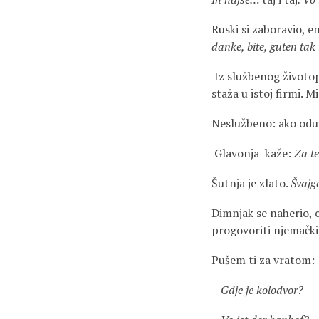
Ruski si zaboravio, e
danke, bite, guten tak 
Iz službenog životopi
staža u istoj firmi. 
Neslužbeno: ako oduz
Glavonja kaže:
Za te
Šutnja je zlato.
Švajg
Dimnjak se naherio, c
progovoriti njemački
Pušem ti za vratom:
–
Gdje je kolodvor?