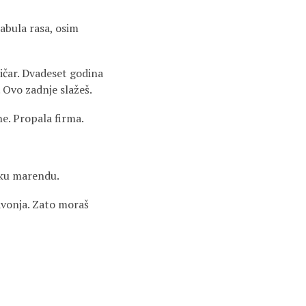
tabula rasa, osim
ničar. Dvadeset godina
. Ovo zadnje slažeš.
e. Propala firma.
lsku marendu.
lavonja. Zato moraš