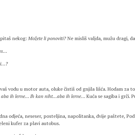
pitaš nekog:
Možete li ponoviti?
Ne misliš valjda, mužu dragi, d
das…
vi…?
evaš vodu u motor auta, oluke čistiš od gnjila lišća. Hodam za 
 aba ih lerne… Ih kan niht…aba
ih lerne
… Kuća se sagiba i grči. 
dna odjeća, neseser, posteljina, napolitanka, dvije paštete, Pod
eleni kufer za plavi autobus.