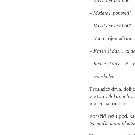
–
Vo ist der banhof?
–
Možete li ponoviti?
–
Vo ist der banhof?
– Ma na njemačkom, 
–
Kenen zi das…..zi 
–
Kenen zi das… vi… 
–
viderholen.
Preslažeš drva, dolij
vratom:
Ih kan niht…
mater na umoru.
Kotačići režu pod. Ra
Njemački bez muke.
Z