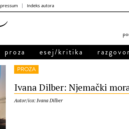
mpressum
Indeks autora
por
proza
esej/kritika
razgovo
PROZA
Ivana Dilber: Njemački mora
Autor/ica: Ivana Dilber