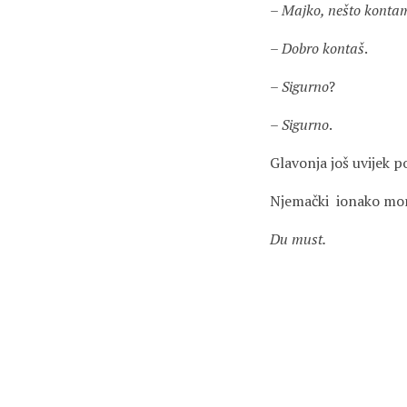
–
Majko, nešto kontam
–
Dobro kontaš
.
–
Sigurno
?
–
Sigurno
.
Glavonja još uvijek p
Njemački ionako mor
Du must.