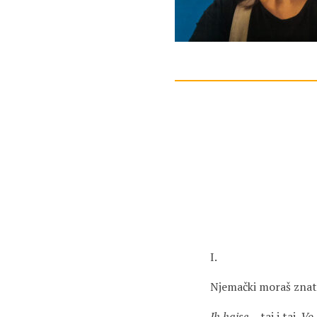
I.
Njemački moraš znat
Ih hajse…
taj i taj
. Vo