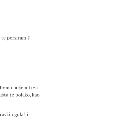
a te persiram!?
tobom i pušem ti za
Pušta te polako, kao
ravkin gulaš i