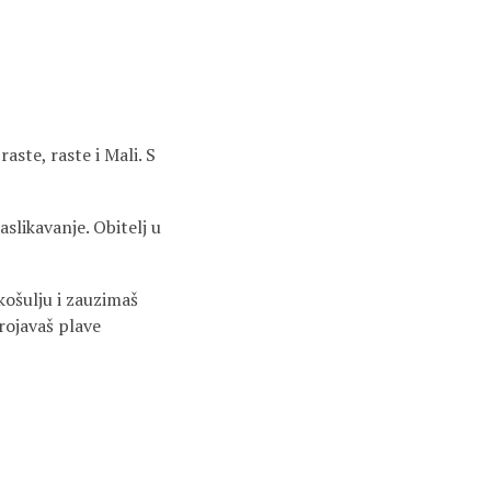
raste, raste i Mali. S
aslikavanje. Obitelj u
košulju i zauzimaš
brojavaš plave