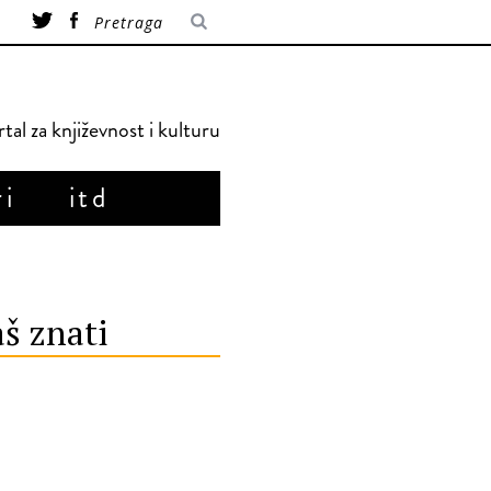
tal za književnost i kulturu
ri
itd
š znati