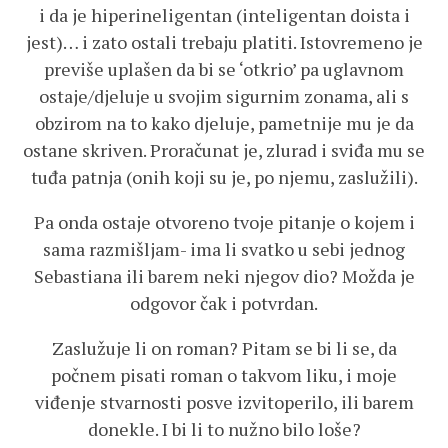
i da je hiperineligentan (inteligentan doista i
jest)… i zato ostali trebaju platiti. Istovremeno je
previše uplašen da bi se ‘otkrio’ pa uglavnom
ostaje/djeluje u svojim sigurnim zonama, ali s
obzirom na to kako djeluje, pametnije mu je da
ostane skriven. Proračunat je, zlurad i sviđa mu se
tuđa patnja (onih koji su je, po njemu, zaslužili).
Pa onda ostaje otvoreno tvoje pitanje o kojem i
sama razmišljam- ima li svatko u sebi jednog
Sebastiana ili barem neki njegov dio? Možda je
odgovor čak i potvrdan.
Zaslužuje li on roman? Pitam se bi li se, da
počnem pisati roman o takvom liku, i moje
viđenje stvarnosti posve izvitoperilo, ili barem
donekle. I bi li to nužno bilo loše?