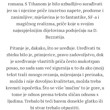
romana. S Tihanom je bilo uzbudljivo surađivati
jer su i njezine priče izuzetno napete, prodorne i
zanimljive; mješavina je to fantastike, SF-a i
magičnog realizma, priče koje u svojim
najuspješnijim dijelovima podsjećaju na D.
Buzzatija.
Pitanje je, dakako, što se uređuje. Uređivati tu
zbirku bilo je, primjerice, pravo zadovoljstvo, dok
je uređivanje vlastitih priča često mukotrpan
posao, no sada sam već sigurnija u to da ako (moj)
tekst traži mnogo rezanja, mijenjanja i preinaka,
možda i nije dovoljno kvalitetan, možda treba
krenuti ispočetka. Što se više ‘mučim’ to je gore, u
tome je odnos prema tekstu sličan odnosu s
ljudima. Trebalo bi teći barem donekle glatko ili
bi stvar trebalo otpustiti.