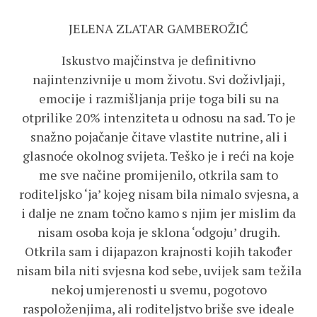
JELENA ZLATAR GAMBEROŽIĆ
Iskustvo majčinstva je definitivno
najintenzivnije u mom životu. Svi doživljaji,
emocije i razmišljanja prije toga bili su na
otprilike 20% intenziteta u odnosu na sad. To je
snažno pojačanje čitave vlastite nutrine, ali i
glasnoće okolnog svijeta. Teško je i reći na koje
me sve načine promijenilo, otkrila sam to
roditeljsko ‘ja’ kojeg nisam bila nimalo svjesna, a
i dalje ne znam točno kamo s njim jer mislim da
nisam osoba koja je sklona ‘odgoju’ drugih.
Otkrila sam i dijapazon krajnosti kojih također
nisam bila niti svjesna kod sebe, uvijek sam težila
nekoj umjerenosti u svemu, pogotovo
raspoloženjima, ali roditeljstvo briše sve ideale