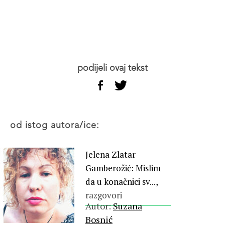
podijeli ovaj tekst
od istog autora/ice:
Jelena Zlatar
Gamberožić: Mislim
da u konačnici sv...,
razgovori
Autor:
Suzana
Bosnić