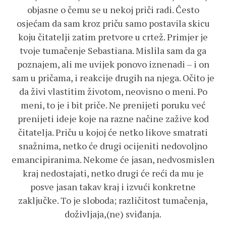
objasne o čemu se u nekoj priči radi. Često
osjećam da sam kroz priču samo postavila skicu
koju čitatelji zatim pretvore u crtež. Primjer je
tvoje tumačenje Sebastiana. Mislila sam da ga
poznajem, ali me uvijek ponovo iznenadi – i on
sam u pričama, i reakcije drugih na njega. Očito je
da živi vlastitim životom, neovisno o meni. Po
meni, to je i bit priče. Ne prenijeti poruku već
prenijeti ideje koje na razne načine zažive kod
čitatelja. Priču u kojoj će netko likove smatrati
snažnima, netko će drugi ocijeniti nedovoljno
emancipiranima. Nekome će jasan, nedvosmislen
kraj nedostajati, netko drugi će reći da mu je
posve jasan takav kraj i izvući konkretne
zaključke. To je sloboda; različitost tumačenja,
doživljaja,(ne) sviđanja.