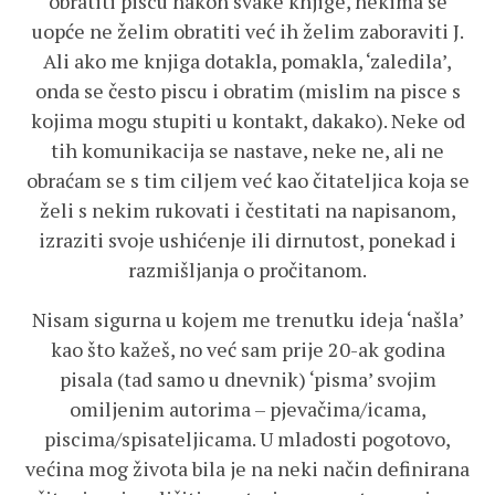
obratiti piscu nakon svake knjige, nekima se
uopće ne želim obratiti već ih želim zaboraviti J.
Ali ako me knjiga dotakla, pomakla, ‘zaledila’,
onda se često piscu i obratim (mislim na pisce s
kojima mogu stupiti u kontakt, dakako). Neke od
tih komunikacija se nastave, neke ne, ali ne
obraćam se s tim ciljem već kao čitateljica koja se
želi s nekim rukovati i čestitati na napisanom,
izraziti svoje ushićenje ili dirnutost, ponekad i
razmišljanja o pročitanom.
Nisam sigurna u kojem me trenutku ideja ‘našla’
kao što kažeš, no već sam prije 20-ak godina
pisala (tad samo u dnevnik) ‘pisma’ svojim
omiljenim autorima – pjevačima/icama,
piscima/spisateljicama. U mladosti pogotovo,
većina mog života bila je na neki način definirana