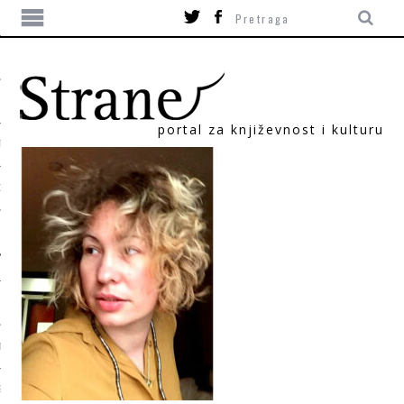
portal za književnost i kulturu
TIKA
ORI
T
SUM