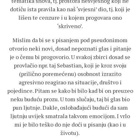
tematika snova, tj. prostora nesvjesnog koji ne
dotiču ista pravila kao naš ‘svjesni’ dio, tj. koji je
lišen te cenzure i u kojem progovara ono
‘skriveno’.
Mislim da bi se s pisanjem pod pseudonimom
otvorio neki novi, dosad nepoznati glas i pitanje
je o čemu bi progovorio. U svakoj zbirci dosad se
provlačio npr. taj Sebastian, koji je kroz svoju
(prilično poremećenu) osobnost izrazito
agresivno reagirao na situacije, društvo i
pojedince. Pitam se kako bi bilo kad bi on preuzeo
neku buduću prozu. U tom slučaju, taj bi glas bio
pun ljutnje. Dakle, oslobađajući budući da sam
ljutnju uvijek smatrala takvom emocijom. I vrlo
mi je bilo teško do nje doći u pisanju (kao i u
životu).