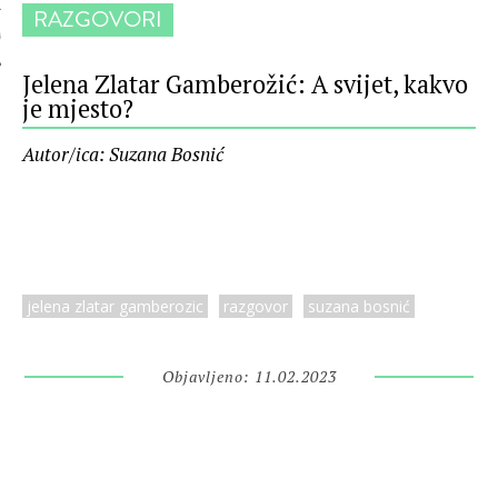
RAZGOVORI
 AUTORA
Jelena Zlatar Gamberožić: A svijet, kakvo
je mjesto?
Autor/ica: Suzana Bosnić
jelena zlatar gamberozic
razgovor
suzana bosnić
Objavljeno: 11.02.2023