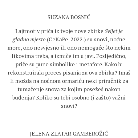
SUZANA BOSNIĆ
Lajtmotiv priča iz tvoje nove zbirke
Svijet je
gladno mjesto
(CeKaPe, 2022.) su snovi, noćne
more, ono nesvjesno ili ono nemoguće što nekim
likovima treba, a izmiče im u javi. Posljedično,
priče su pune simbolike i metafore. Kako bi
rekonstruirala proces pisanja za ovu zbirku? Imaš
li možda na noćnom ormariću neki priručnik za
tumačenje snova za kojim posežeš nakon
buđenja? Koliko su tebi osobno (i zašto) važni
snovi?
JELENA ZLATAR GAMBEROŽIĆ