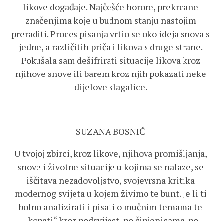
likove događaje. Najčešće horore, prekrcane
značenjima koje u budnom stanju nastojim
preraditi. Proces pisanja vrtio se oko ideja snova s
jedne, a različitih priča i likova s druge strane.
Pokušala sam dešifrirati situacije likova kroz
njihove snove ili barem kroz njih pokazati neke
dijelove slagalice.
SUZANA BOSNIĆ
U tvojoj zbirci, kroz likove, njihova promišljanja,
snove i životne situacije u kojima se nalaze, se
iščitava nezadovoljstvo, svojevrsna kritika
modernog svijeta u kojem živimo te bunt. Je li ti
bolno analizirati i pisati o mučnim temama te
„kopati“ kroz podsvijest, po činjenicama, po