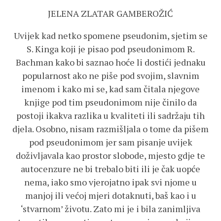
JELENA ZLATAR GAMBEROŽIĆ
Uvijek kad netko spomene pseudonim, sjetim se
S. Kinga koji je pisao pod pseudonimom R.
Bachman kako bi saznao hoće li dostići jednaku
popularnost ako ne piše pod svojim, slavnim
imenom i kako mi se, kad sam čitala njegove
knjige pod tim pseudonimom nije činilo da
postoji ikakva razlika u kvaliteti ili sadržaju tih
djela. Osobno, nisam razmišljala o tome da pišem
pod pseudonimom jer sam pisanje uvijek
doživljavala kao prostor slobode, mjesto gdje te
autocenzure ne bi trebalo biti ili je čak uopće
nema, iako smo vjerojatno ipak svi njome u
manjoj ili većoj mjeri dotaknuti, baš kao i u
‘stvarnom’ životu. Zato mi je i bila zanimljiva