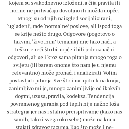
kojem su svakodnevno izloženi, a čija pravila ili
norme ne prihvaćaju dovoljno ili možda uopće.
Mnogi su od njih naizgled socijalizirani,
‘uglađeni’, rade ‘normalne’ poslove, ali ispod toga
se krije nešto drugo. Odgovore (pogotovo o
takvim, ‘životnim’ temama) nije lako naći, a
teško je reći što bi uopće i bili jednoznačni
odgovori, ali se i kroz sama pitanja mnogo toga o
svijetu (ili barem onome što nam je u njemu
relevantno) može pronaći i analizirati. Volim
postavljati pitanja. Sve što ima upitnik na kraju,
zanimljivo mi je, mnogo zanimljivije od ikakvih
dogmi, uzusa, pravila, kodeksa. Tendencija
povremenog guranja pod tepih nije nužno loša
strategija jer nas i stalno preispitivanje (kako nas
samih, tako i svega oko sebe) može na kraju
stajati zdravog razuma. Kao što može i ne-