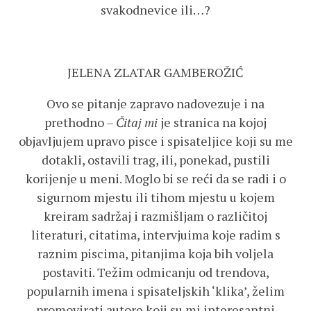
svakodnevice ili…?
JELENA ZLATAR GAMBEROŽIĆ
Ovo se pitanje zapravo nadovezuje i na
prethodno –
Čitaj mi
je stranica na kojoj
objavljujem upravo pisce i spisateljice koji su me
dotakli, ostavili trag, ili, ponekad, pustili
korijenje u meni. Moglo bi se reći da se radi i o
sigurnom mjestu ili tihom mjestu u kojem
kreiram sadržaj i razmišljam o različitoj
literaturi, citatima, intervjuima koje radim s
raznim piscima, pitanjima koja bih voljela
postaviti. Težim odmicanju od trendova,
popularnih imena i spisateljskih ‘klika’, želim
promovirati autore koji su mi interesantni