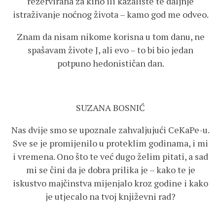
rezervirana za kino ili kazalište te daljnje
istraživanje noćnog života – kamo god me odveo.
Znam da nisam nikome korisna u tom danu, ne
spašavam živote J, ali evo – to bi bio jedan
potpuno hedonističan dan.
SUZANA BOSNIĆ
Nas dvije smo se upoznale zahvaljujući CeKaPe-u.
Sve se je promijenilo u proteklim godinama, i mi
i vremena. Ono što te već dugo želim pitati, a sad
mi se čini da je dobra prilika je – kako te je
iskustvo majčinstva mijenjalo kroz godine i kako
je utjecalo na tvoj književni rad?