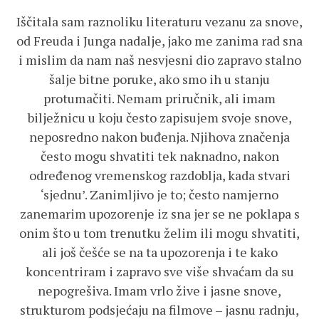
Iščitala sam raznoliku literaturu vezanu za snove,
od Freuda i Junga nadalje, jako me zanima rad sna
i mislim da nam naš nesvjesni dio zapravo stalno
šalje bitne poruke, ako smo ih u stanju
protumačiti. Nemam priručnik, ali imam
bilježnicu u koju često zapisujem svoje snove,
neposredno nakon buđenja. Njihova značenja
često mogu shvatiti tek naknadno, nakon
određenog vremenskog razdoblja, kada stvari
‘sjednu’. Zanimljivo je to; često namjerno
zanemarim upozorenje iz sna jer se ne poklapa s
onim što u tom trenutku želim ili mogu shvatiti,
ali još češće se na ta upozorenja i te kako
koncentriram i zapravo sve više shvaćam da su
nepogrešiva. Imam vrlo žive i jasne snove,
strukturom podsjećaju na filmove – jasnu radnju,