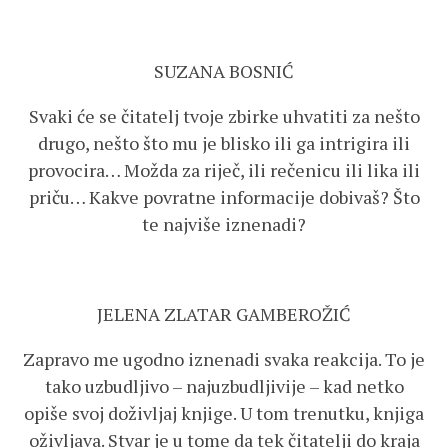
SUZANA BOSNIĆ
Svaki će se čitatelj tvoje zbirke uhvatiti za nešto
drugo, nešto što mu je blisko ili ga intrigira ili
provocira… Možda za riječ, ili rečenicu ili lika ili
priču… Kakve povratne informacije dobivaš? Što
te najviše iznenadi?
JELENA ZLATAR GAMBEROŽIĆ
Zapravo me ugodno iznenadi svaka reakcija. To je
tako uzbudljivo – najuzbudljivije – kad netko
opiše svoj doživljaj knjige. U tom trenutku, knjiga
oživljava. Stvar je u tome da tek čitatelji do kraja