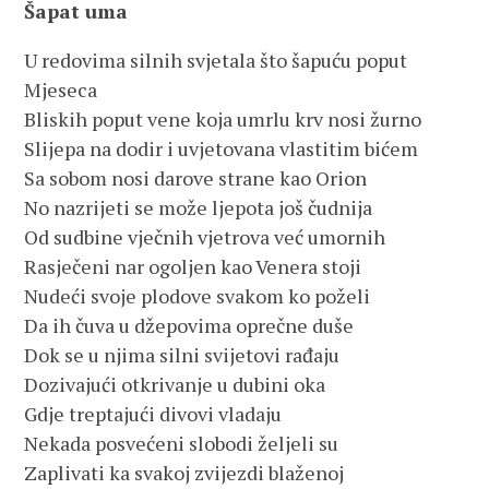
Šapat uma
U redovima silnih svjetala što šapuću poput
Mjeseca
Bliskih poput vene koja umrlu krv nosi žurno
Slijepa na dodir i uvjetovana vlastitim bićem
Sa sobom nosi darove strane kao Orion
No nazrijeti se može ljepota još čudnija
Od sudbine vječnih vjetrova već umornih
Rasječeni nar ogoljen kao Venera stoji
Nudeći svoje plodove svakom ko poželi
Da ih čuva u džepovima oprečne duše
Dok se u njima silni svijetovi rađaju
Dozivajući otkrivanje u dubini oka
Gdje treptajući divovi vladaju
Nekada posvećeni slobodi željeli su
Zaplivati ka svakoj zvijezdi blaženoj