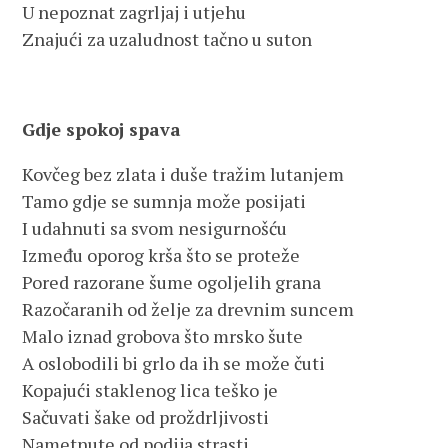
U nepoznat zagrljaj i utjehu
Znajući za uzaludnost tačno u suton
Gdje spokoj spava
Kovčeg bez zlata i duše tražim lutanjem
Tamo gdje se sumnja može posijati
I udahnuti sa svom nesigurnošću
Između oporog krša što se proteže
Pored razorane šume ogoljelih grana
Razočaranih od želje za drevnim suncem
Malo iznad grobova što mrsko šute
A oslobodili bi grlo da ih se može čuti
Kopajući staklenog lica teško je
Sačuvati šake od proždrljivosti
Nametnute od podija strasti