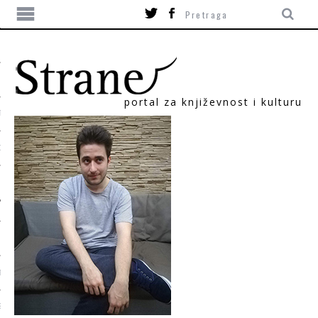
portal za književnost i kulturu
TIKA
ORI
T
SUM