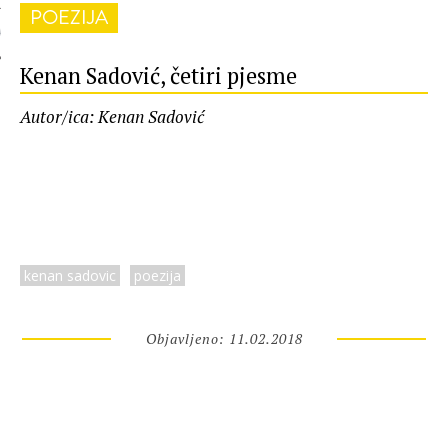
POEZIJA
 AUTORA
Kenan Sadović, četiri pjesme
Autor/ica: Kenan Sadović
kenan sadovic
poezija
Objavljeno: 11.02.2018