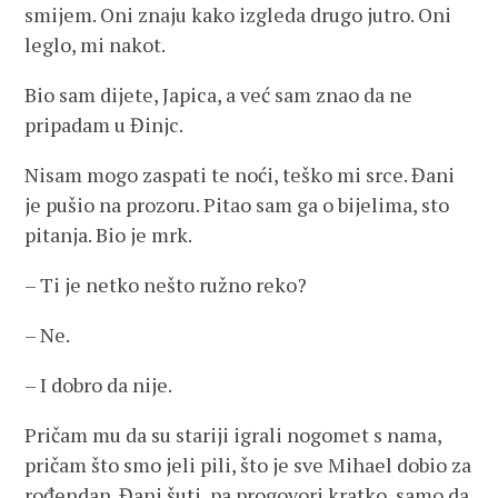
smijem. Oni znaju kako izgleda drugo jutro. Oni
leglo, mi nakot.
Bio sam dijete, Japica, a već sam znao da ne
pripadam u Đinjc.
Nisam mogo zaspati te noći, teško mi srce. Đani
je pušio na prozoru. Pitao sam ga o bijelima, sto
pitanja. Bio je mrk.
– Ti je netko nešto ružno reko?
– Ne.
– I dobro da nije.
Pričam mu da su stariji igrali nogomet s nama,
pričam što smo jeli pili, što je sve Mihael dobio za
rođendan. Đani šuti, pa progovori kratko, samo da