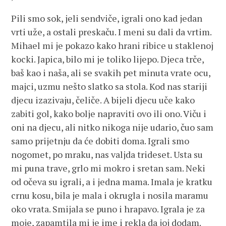
Pili smo sok, jeli sendviče, igrali ono kad jedan
vrti uže, a ostali preskaču. I meni su dali da vrtim.
Mihael mi je pokazo kako hrani ribice u staklenoj
kocki. Japica, bilo mi je toliko lijepo. Djeca trče,
baš kao i naša, ali se svakih pet minuta vrate ocu,
majci, uzmu nešto slatko sa stola. Kod nas stariji
djecu izazivaju, čeliče. A bijeli djecu uče kako
zabiti gol, kako bolje napraviti ovo ili ono. Viču i
oni na djecu, ali nitko nikoga nije udario, čuo sam
samo prijetnju da će dobiti doma. Igrali smo
nogomet, po mraku, nas valjda trideset. Usta su
mi puna trave, grlo mi mokro i sretan sam. Neki
od očeva su igrali, a i jedna mama. Imala je kratku
crnu kosu, bila je mala i okrugla i nosila maramu
oko vrata. Smijala se puno i hrapavo. Igrala je za
moje, zapamtila mi je ime i rekla da joj dodam.