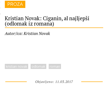
PROZA
 AUTORA
Kristian Novak: Ciganin, al najljepši
(odlomak iz romana)
Autor/ica: Kristian Novak
kristian novak
odlomak
roman
Objavljeno: 11.03.2017