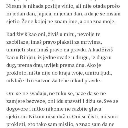
Nisam je nikada poslije vidio, ali nije otada prošo
ni jedan dan, Japica, ni jedan dan, a da je se nisam
sjetio. Žene kojoj ne znam ime, a ona zna moje.
Kad živiš kao oni, živiš u miru, nevolje te
zaobilaze, imaš pravo plakati za mrtvima,
umrijeti star. Imaš pravo na pravdu. A kad živiš
kao u Đinjcu, iz jedne svađe u drugu, iz duga u
dug, prema dnu, uvijek prema dnu. Ako je
prokleto, ništa nije do kraja tvoje, umiru ljudi,
odvlače ih u zatvor. Za tebe nikad pravde.
Oni se ne svađaju, ne tuku se, paze da se ne
zamjere bezveze, oni idu spavati i dižu se. Sve se
dogovore i nitko nikome ne razbije glavu
sjekirom. Nikom nisu dužni. Oni su čisti, mi smo
prokleti, eto tako sam mislio, a znao sam da ne