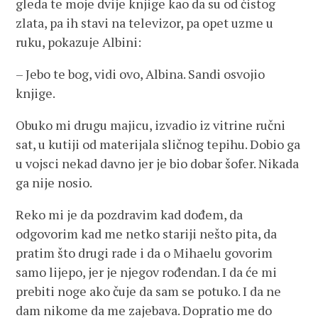
gleda te moje dvije knjige kao da su od čistog
zlata, pa ih stavi na televizor, pa opet uzme u
ruku, pokazuje Albini:
– Jebo te bog, vidi ovo, Albina. Sandi osvojio
knjige.
Obuko mi drugu majicu, izvadio iz vitrine ručni
sat, u kutiji od materijala sličnog tepihu. Dobio ga
u vojsci nekad davno jer je bio dobar šofer. Nikada
ga nije nosio.
Reko mi je da pozdravim kad dođem, da
odgovorim kad me netko stariji nešto pita, da
pratim što drugi rade i da o Mihaelu govorim
samo lijepo, jer je njegov rođendan. I da će mi
prebiti noge ako čuje da sam se potuko. I da ne
dam nikome da me zajebava. Dopratio me do