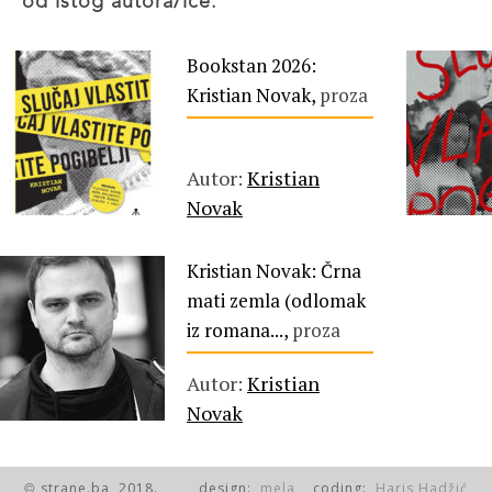
od istog autora/ice:
Bookstan 2026:
Kristian Novak,
proza
Autor:
Kristian
Novak
Kristian Novak: Črna
mati zemla (odlomak
iz romana...,
proza
Autor:
Kristian
Novak
strane.ba, 2018.
design:
mela
coding:
Haris Hadžić
©