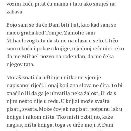
vozim kući, pitat ću mamu i tatu ako smiješ na
zabavu.
Bojo sam se da će Đani biti ljut, kao kad sam se
najeo graha kod Tompe. Zamolio sam
Mihaelovog tatu da stane na ulazu u selo. Utrčo
sam u kuću i pokazo knjige, u jednoj rečenici reko
da me Mihael pozvo na rođendan, da me čeka
njegov tata.
Moraš znati da u Đinjcu nitko ne vjeruje
napisanoj riječi. I onaj koji zna slova ne čita. To bi
značilo ili da ga je uhvatila neka žalost, ili da s
njim nešto nije u redu. U knjizi može svašta
pisati, svašta. Može čovjek napisati potpunu laž u
knjigu i nikom ništa. Tko misli ozbiljno, kaže
naglas, ništa knjiga, toga se drže moji. A Đani