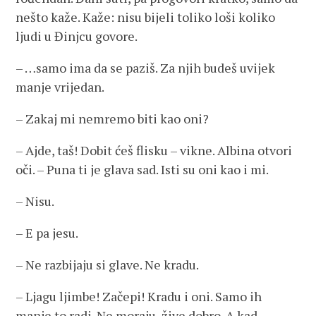
nešto kaže. Kaže: nisu bijeli toliko loši koliko
ljudi u Đinjcu govore.
– …samo ima da se paziš. Za njih budeš uvijek
manje vrijedan.
– Zakaj mi nemremo biti kao oni?
– Ajde, taš! Dobit ćeš flisku – vikne. Albina otvori
oči. – Puna ti je glava sad. Isti su oni kao i mi.
– Nisu.
– E pa jesu.
– Ne razbijaju si glave. Ne kradu.
– Ljagu ljimbe! Začepi! Kradu i oni. Samo ih
manje to radi. Ne moraju, žive dobro. A kad