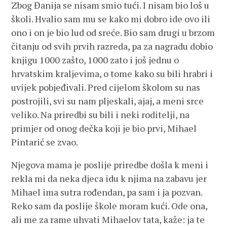
Zbog Đanija se nisam smio tući. I nisam bio loš u
školi. Hvalio sam mu se kako mi dobro ide ovo ili
ono i on je bio lud od sreće. Bio sam drugi u brzom
čitanju od svih prvih razreda, pa za nagradu dobio
knjigu 1000 zašto, 1000 zato i još jednu o
hrvatskim kraljevima, o tome kako su bili hrabri i
uvijek pobjeđivali. Pred cijelom školom su nas
postrojili, svi su nam pljeskali, ajaj, a meni srce
veliko. Na priredbi su bili i neki roditelji, na
primjer od onog dečka koji je bio prvi, Mihael
Pintarić se zvao.
Njegova mama je poslije priredbe došla k meni i
rekla mi da neka djeca idu k njima na zabavu jer
Mihael ima sutra rođendan, pa sam i ja pozvan.
Reko sam da poslije škole moram kući. Ode ona,
ali me za rame uhvati Mihaelov tata, kaže: ja te