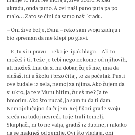
ukradu, onda puno. A ovi naši puno puta pa po
malo… Zato se čini da samo naši kradu.
– Oni žive bolje, Đani – reko sam svoju zadnju i
bio spreman da me klepi po glavi.
– E, tu si u pravu – reko je, ipak blago. – Ali to
možeš i ti. Teže je tebi nego nekome od njihovih,
ali možeš. Ima da si mi dobar, čuješ me, ima da
slušaš, idi u školu i brzo čitaj, to za početak. Pusti
ove budale iz sela, nemoj za njima. Ako čujem da
si ukro, ja te v Muru hitim, čuješ me? Ja te
hmorim. Ako što nucaš, ja sam tu da ti dam.
Nemoj slučajno da čujem. Rej fišori grade svoju
sreću na tuđoj nesreći, to je truli temelj.
Skupljači, ni to ne valja, gradiš iz dubine, i nikako
da se makneš od zemlje. Ovi što vladaju, oni