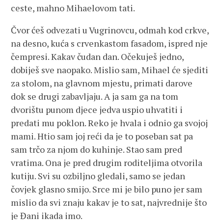
ceste, mahno Mihaelovom tati.
Čvor ćeš odvezati u Vugrinovcu, odmah kod crkve,
na desno, kuća s crvenkastom fasadom, ispred nje
čempresi. Kakav čudan dan. Očekuješ jedno,
dobiješ sve naopako. Mislio sam, Mihael će sjediti
za stolom, na glavnom mjestu, primati darove
dok se drugi zabavljaju. A ja sam ga na tom
dvorištu punom djece jedva uspio uhvatiti i
predati mu poklon. Reko je hvala i odnio ga svojoj
mami. Htio sam joj reći da je to poseban sat pa
sam trčo za njom do kuhinje. Stao sam pred
vratima. Ona je pred drugim roditeljima otvorila
kutiju. Svi su ozbiljno gledali, samo se jedan
čovjek glasno smijo. Srce mi je bilo puno jer sam
mislio da svi znaju kakav je to sat, najvrednije što
je Đani ikada imo.