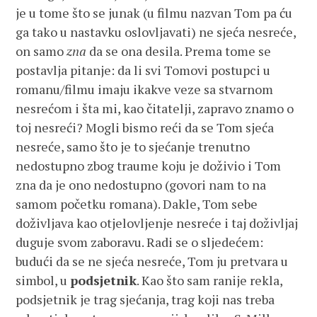
je u tome što se junak (u filmu nazvan Tom pa ću
ga tako u nastavku oslovljavati) ne sjeća nesreće,
on samo
zna
da se ona desila. Prema tome se
postavlja pitanje: da li svi Tomovi postupci u
romanu/filmu imaju ikakve veze sa stvarnom
nesrećom i šta mi, kao čitatelji, zapravo znamo o
toj nesreći? Mogli bismo reći da se Tom sjeća
nesreće, samo što je to sjećanje trenutno
nedostupno zbog traume koju je doživio i Tom
zna da je ono nedostupno (govori nam to na
samom početku romana). Dakle, Tom sebe
doživljava kao otjelovljenje nesreće i taj doživljaj
duguje svom zaboravu. Radi se o sljedećem:
budući da se ne sjeća nesreće, Tom ju pretvara u
simbol, u
podsjetnik
. Kao što sam ranije rekla,
podsjetnik je trag sjećanja, trag koji nas treba