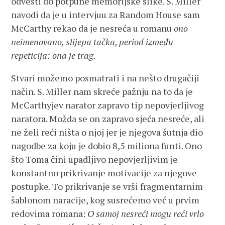
odvesti do potpune memorijske slike. S. Miller
navodi da je u intervjuu za Random House sam
McCarthy rekao da je nesreća u romanu
ono
neimenovano, slijepa tačka, period između
repeticija: ona je trag
.
Stvari možemo posmatrati i na nešto drugačiji
način. S. Miller nam skreće pažnju na to da je
McCarthyjev narator zapravo tip nepovjerljivog
naratora. Možda se on zapravo sjeća nesreće, ali
ne želi reći ništa o njoj jer je njegova šutnja dio
nagodbe za koju je dobio 8,5 miliona funti. Ono
što Toma čini upadljivo nepovjerljivim je
konstantno prikrivanje motivacije za njegove
postupke. To prikrivanje se vrši fragmentarnim
šablonom naracije, kog susrećemo već u prvim
redovima romana:
O samoj nesreći mogu reći vrlo