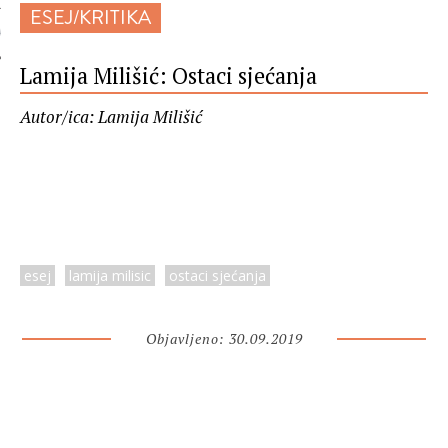
ESEJ/KRITIKA
 AUTORA
Lamija Milišić: Ostaci sjećanja
Autor/ica: Lamija Milišić
esej
lamija milisic
ostaci sjećanja
Objavljeno: 30.09.2019