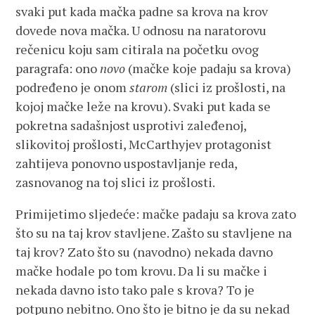
svaki put kada mačka padne sa krova na krov
dovede nova mačka. U odnosu na naratorovu
rečenicu koju sam citirala na početku ovog
paragrafa: ono
novo
(mačke koje padaju sa krova)
podređeno je onom
starom
(slici iz prošlosti, na
kojoj mačke leže na krovu). Svaki put kada se
pokretna sadašnjost usprotivi zaleđenoj,
slikovitoj prošlosti, McCarthyjev protagonist
zahtijeva ponovno uspostavljanje reda,
zasnovanog na toj slici iz prošlosti.
Primijetimo sljedeće: mačke padaju sa krova zato
što su na taj krov stavljene. Zašto su stavljene na
taj krov? Zato što su (navodno) nekada davno
mačke hodale po tom krovu. Da li su mačke i
nekada davno isto tako pale s krova? To je
potpuno nebitno. Ono što je bitno je da su nekad