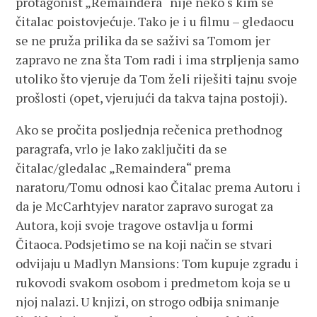
protagonist „Remaindera“ nije neko s kim se
čitalac poistovjećuje. Tako je i u filmu – gledaocu
se ne pruža prilika da se saživi sa Tomom jer
zapravo ne zna šta Tom radi i ima strpljenja samo
utoliko što vjeruje da Tom želi riješiti tajnu svoje
prošlosti (opet, vjerujući da takva tajna postoji).
Ako se pročita posljednja rečenica prethodnog
paragrafa, vrlo je lako zaključiti da se
čitalac/gledalac „Remaindera“ prema
naratoru/Tomu odnosi kao Čitalac prema Autoru i
da je McCarhtyjev narator zapravo surogat za
Autora, koji svoje tragove ostavlja u formi
Čitaoca. Podsjetimo se na koji način se stvari
odvijaju u Madlyn Mansions: Tom kupuje zgradu i
rukovodi svakom osobom i predmetom koja se u
njoj nalazi. U knjizi, on strogo odbija snimanje