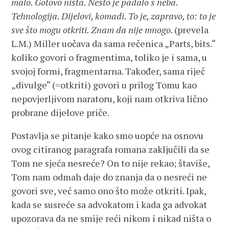
malo. Gotovo ništa. Nešto je padalo s neba.
Tehnologija. Dijelovi, komadi. To je, zapravo, to: to je
sve što mogu otkriti. Znam da nije mnogo
. (prevela
L.M.) Miller uočava da sama rečenica „Parts, bits.“
koliko govori o fragmentima, toliko je i sama, u
svojoj formi, fragmentarna. Također, sama riječ
„divulge“ (=otkriti) govori u prilog Tomu kao
nepovjerljivom naratoru, koji nam otkriva lično
probrane dijelove priče.
Postavlja se pitanje kako smo uopće na osnovu
ovog citiranog paragrafa romana zaključili da se
Tom ne sjeća nesreće? On to nije rekao; štaviše,
Tom nam odmah daje do znanja da o nesreći ne
govori sve, već samo ono što može otkriti. Ipak,
kada se susreće sa advokatom i kada ga advokat
upozorava da ne smije reći nikom i nikad ništa o