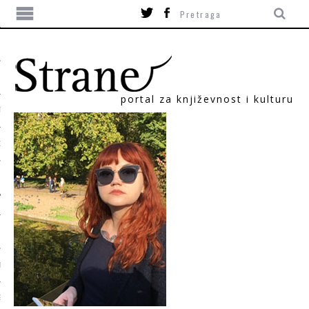
portal za književnost i kulturu
TIKA
ORI
T
SUM