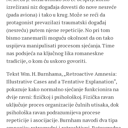
izrežirani niz događaja dovesti do nove nesreće
(pada aviona) i tako u krug. Može se reći da
protagonist prevazilazi traumatski događaj
(nesreću) putem njene repeticije. No pri tom
bismo zanemarili moguću okolnost da on tako
uspijeva manipulisati procesom sjećanja. Time
nas podsjeća na ključnog lika romaneskne
tradicije, o kom ću uskoro govoriti.
Tekst Wm. H. Burnhama, „Retroactive Amnesia:
Illustrative Cases and a Tentative Explanation“,
pokazuje kako normalno sjećanje funkcionira na
dvije ravni: fizičkoj i psihološkoj. Fizička ravan
uključuje proces organizacije čulnih utisaka, dok
psihološka ravan podrazumijeva procese
repeticije i asocijacije. Burnham navodi dva tipa
amnezije: retrogradni i retroaktivni. Retrogradna