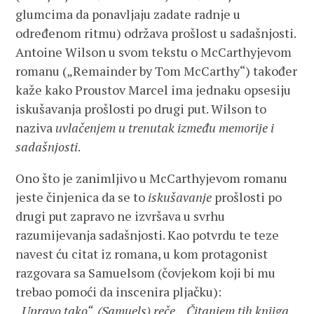
glumcima da ponavljaju zadate radnje u
određenom ritmu) održava prošlost u sadašnjosti.
Antoine Wilson u svom tekstu o McCarthyjevom
romanu („Remainder by Tom McCarthy“) također
kaže kako Proustov Marcel ima jednaku opsesiju
iskušavanja prošlosti po drugi put. Wilson to
naziva
uvlačenjem u trenutak između memorije i
sadašnjosti
.
Ono što je zanimljivo u McCarthyjevom romanu
jeste činjenica da se to
iskušavanje
prošlosti po
drugi put zapravo ne izvršava u svrhu
razumijevanja sadašnjosti. Kao potvrdu te teze
navest ću citat iz romana, u kom protagonist
razgovara sa Samuelsom (čovjekom koji bi mu
trebao pomoći da inscenira pljačku):
„Upravo tako“, (Samuels) reče. „Čitanjem tih knjiga