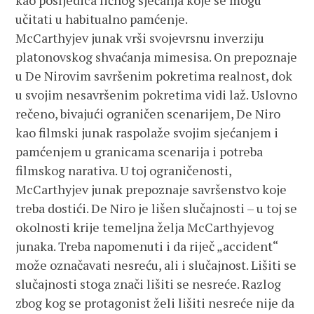
kao posljedica ličnog sjećanja koje se mogu
učitati u habitualno pamćenje.
McCarthyjev junak vrši svojevrsnu inverziju
platonovskog shvaćanja mimesisa. On prepoznaje
u De Nirovim savršenim pokretima realnost, dok
u svojim nesavršenim pokretima vidi laž. Uslovno
rečeno, bivajući ograničen scenarijem, De Niro
kao filmski junak raspolaže svojim sjećanjem i
pamćenjem u granicama scenarija i potreba
filmskog narativa. U toj ograničenosti,
McCarthyjev junak prepoznaje savršenstvo koje
treba dostići. De Niro je lišen slučajnosti – u toj se
okolnosti krije temeljna želja McCarthyjevog
junaka. Treba napomenuti i da riječ „accident“
može označavati nesreću, ali i slučajnost. Lišiti se
slučajnosti stoga znači lišiti se nesreće. Razlog
zbog kog se protagonist želi lišiti nesreće nije da