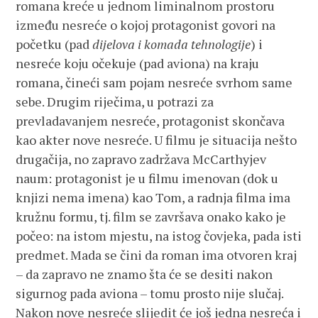
romana kreće u jednom liminalnom prostoru
između nesreće o kojoj protagonist govori na
početku (pad
dijelova i komada tehnologije
) i
nesreće koju očekuje (pad aviona) na kraju
romana, čineći sam pojam nesreće svrhom same
sebe. Drugim riječima, u potrazi za
prevladavanjem nesreće, protagonist skončava
kao akter nove nesreće. U filmu je situacija nešto
drugačija, no zapravo zadržava McCarthyjev
naum: protagonist je u filmu imenovan (dok u
knjizi nema imena) kao Tom, a radnja filma ima
kružnu formu, tj. film se završava onako kako je
počeo: na istom mjestu, na istog čovjeka, pada isti
predmet. Mada se čini da roman ima otvoren kraj
– da zapravo ne znamo šta će se desiti nakon
sigurnog pada aviona – tomu prosto nije slučaj.
Nakon nove nesreće slijedit će još jedna nesreća i