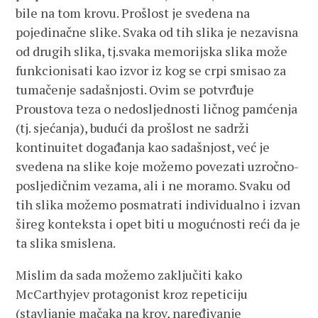
bile na tom krovu. Prošlost je svedena na
pojedinačne slike. Svaka od tih slika je nezavisna
od drugih slika, tj.svaka memorijska slika može
funkcionisati kao izvor iz kog se crpi smisao za
tumačenje sadašnjosti. Ovim se potvrđuje
Proustova teza o nedosljednosti ličnog pamćenja
(tj. sjećanja), budući da prošlost ne sadrži
kontinuitet događanja kao sadašnjost, već je
svedena na slike koje možemo povezati uzročno-
posljedičnim vezama, ali i ne moramo. Svaku od
tih slika možemo posmatrati individualno i izvan
šireg konteksta i opet biti u mogućnosti reći da je
ta slika smislena.
Mislim da sada možemo zaključiti kako
McCarthyjev protagonist kroz repeticiju
(stavljanje mačaka na krov, naređivanje