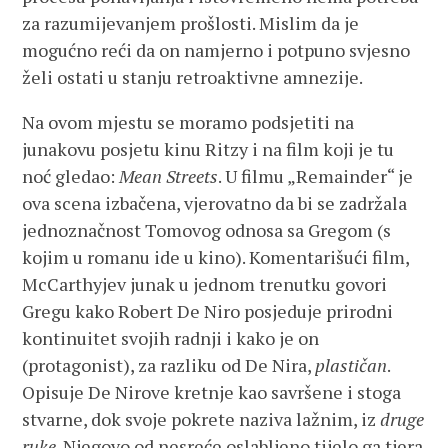
za razumijevanjem prošlosti. Mislim da je
mogućno reći da on namjerno i potpuno svjesno
želi ostati u stanju retroaktivne amnezije.
Na ovom mjestu se moramo podsjetiti na
junakovu posjetu kinu Ritzy i na film koji je tu
noć gledao:
Mean Streets
. U filmu „Remainder“ je
ova scena izbačena, vjerovatno da bi se zadržala
jednoznačnost Tomovog odnosa sa Gregom (s
kojim u romanu ide u kino). Komentarišući film,
McCarthyjev junak u jednom trenutku govori
Gregu kako Robert De Niro posjeduje prirodni
kontinuitet svojih radnji i kako je on
(protagonist), za razliku od De Nira,
plastičan
.
Opisuje De Nirove kretnje kao savršene i stoga
stvarne, dok svoje pokrete naziva lažnim, iz
druge
ruke
. Njegovo od nesreće oslabljeno tijelo ga tjera