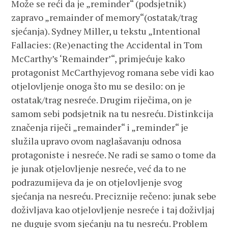
Može se reći da je „reminder“ (podsjetnik)
zapravo „remainder of memory“(ostatak/trag
sjećanja). Sydney Miller, u tekstu „Intentional
Fallacies: (Re)enacting the Accidental in Tom
McCarthy’s ‘Remainder’“, primjećuje kako
protagonist McCarthyjevog romana sebe vidi kao
otjelovljenje onoga što mu se desilo: on je
ostatak/trag nesreće. Drugim riječima, on je
samom sebi podsjetnik na tu nesreću. Distinkcija
značenja riječi „remainder“ i „reminder“ je
služila upravo ovom naglašavanju odnosa
protagoniste i nesreće. Ne radi se samo o tome da
je junak otjelovljenje nesreće, već da to ne
podrazumijeva da je on otjelovljenje svog
sjećanja na nesreću. Preciznije rečeno: junak sebe
doživljava kao otjelovljenje nesreće i taj doživljaj
ne duguje svom sjećanju na tu nesreću. Problem