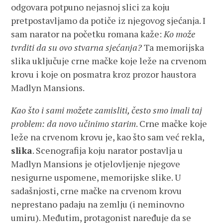
odgovara potpuno nejasnoj slici za koju
pretpostavljamo da potiče iz njegovog sjećanja. I
sam narator na početku romana kaže:
Ko može
tvrditi da su ovo stvarna sjećanja?
Ta memorijska
slika uključuje crne mačke koje leže na crvenom
krovu i koje on posmatra kroz prozor haustora
Madlyn Mansions.
Kao što i sami možete zamisliti, često smo imali taj
problem: da novo učinimo starim
. Crne mačke koje
leže na crvenom krovu je, kao što sam već rekla,
slika
. Scenografija koju narator postavlja u
Madlyn Mansions je otjelovljenje njegove
nesigurne uspomene, memorijske slike. U
sadašnjosti, crne mačke na crvenom krovu
neprestano padaju na zemlju (i neminovno
umiru). Međutim, protagonist naređuje da se