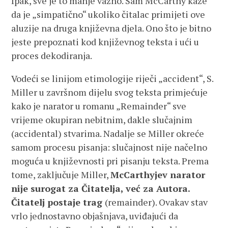
Ipak, sve je to manje važno. Sam McCarthy kaže
da je „simpatično“ ukoliko čitalac primijeti ove
aluzije na druga književna djela. Ono što je bitno
jeste prepoznati kod književnog teksta i ući u
proces dekodiranja.
Vodeći se linijom etimologije riječi „accident“, S.
Miller u završnom dijelu svog teksta primjećuje
kako je narator u romanu „Remainder“ sve
vrijeme okupiran nebitnim, dakle slučajnim
(accidental) stvarima. Nadalje se Miller okreće
samom procesu pisanja: slučajnost nije načelno
moguća u književnosti pri pisanju teksta. Prema
tome, zaključuje Miller,
McCarthyjev narator
nije surogat za Čitatelja, već za Autora.
Čitatelj postaje trag
(remainder). Ovakav stav
vrlo jednostavno objašnjava, uviđajući da