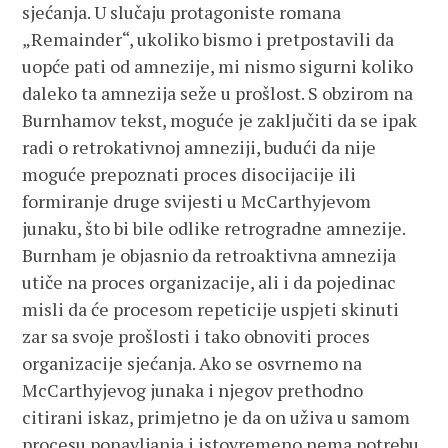
sjećanja. U slučaju protagoniste romana
„Remainder“, ukoliko bismo i pretpostavili da
uopće pati od amnezije, mi nismo sigurni koliko
daleko ta amnezija seže u prošlost. S obzirom na
Burnhamov tekst, moguće je zaključiti da se ipak
radi o retrokativnoj amneziji, budući da nije
moguće prepoznati proces disocijacije ili
formiranje druge svijesti u McCarthyjevom
junaku, što bi bile odlike retrogradne amnezije.
Burnham je objasnio da retroaktivna amnezija
utiče na proces organizacije, ali i da pojedinac
misli da će procesom repeticije uspjeti skinuti
zar sa svoje prošlosti i tako obnoviti proces
organizacije sjećanja. Ako se osvrnemo na
McCarthyjevog junaka i njegov prethodno
citirani iskaz, primjetno je da on uživa u samom
procesu ponavljanja i istovremeno nema potrebu