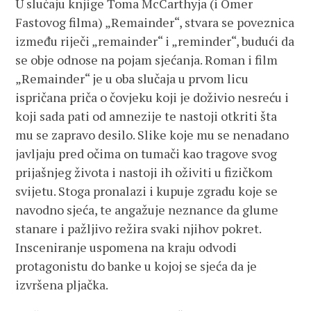
U slučaju knjige Toma McCarthyja (i Omer
Fastovog filma) „Remainder“, stvara se poveznica
između riječi „remainder“ i „reminder“, budući da
se obje odnose na pojam sjećanja. Roman i film
„Remainder“ je u oba slučaja u prvom licu
ispričana priča o čovjeku koji je doživio nesreću i
koji sada pati od amnezije te nastoji otkriti šta
mu se zapravo desilo. Slike koje mu se nenadano
javljaju pred očima on tumači kao tragove svog
prijašnjeg života i nastoji ih oživiti u fizičkom
svijetu. Stoga pronalazi i kupuje zgradu koje se
navodno sjeća, te angažuje neznance da glume
stanare i pažljivo režira svaki njihov pokret.
Insceniranje uspomena na kraju odvodi
protagonistu do banke u kojoj se sjeća da je
izvršena pljačka.