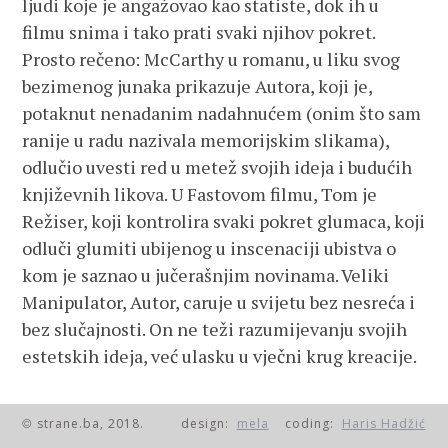
ljudi koje je angažovao kao statiste, dok ih u
filmu snima i tako prati svaki njihov pokret.
Prosto rečeno: McCarthy u romanu, u liku svog
bezimenog junaka prikazuje Autora, koji je,
potaknut nenadanim nadahnućem (onim što sam
ranije u radu nazivala memorijskim slikama),
odlučio uvesti red u metež svojih ideja i budućih
književnih likova. U Fastovom filmu, Tom je
Režiser, koji kontrolira svaki pokret glumaca, koji
odluči glumiti ubijenog u inscenaciji ubistva o
kom je saznao u jučerašnjim novinama. Veliki
Manipulator, Autor, caruje u svijetu bez nesreća i
bez slučajnosti. On ne teži razumijevanju svojih
estetskih ideja, već ulasku u vječni krug kreacije.
strane.ba, 2018.
design:
mela
coding:
Haris Hadžić
©