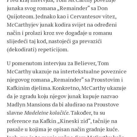
junaka svog romana „Remainder“ sa Don
Quijoteom. Jednako kao i Cervantesov vitez,
McCarthyjev junak kodira svijet na određeni
način i prolazi kroz sve događaje u romanu
slijedeći taj kod, nastojeći ga prevazići
(dekodirati) repeticijom.
U pomenutom intervjuu za Believer, Tom
McCarthy ukazuje na intertekstualne poveznice
njegovog romana „Remainder“ sa Proustovim i
Kafkinim djelima. Konkretno, McCarthy ukazuje
da je zgradu koju njegov junak kupuje nazvao
Madlyn Mansions da bi aludirao na Proustove
slavne
Madeleine kolačiće
. Također, tu su
reference na Kafkin „Kineski zid“, tačnije na
pasaže u kojima je opisan način gradnje kuće.