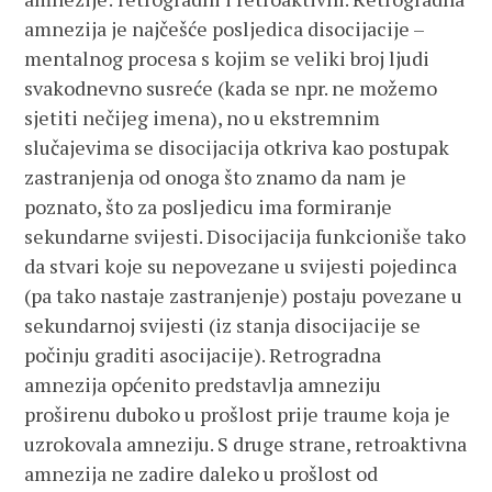
amnezija je najčešće posljedica disocijacije –
mentalnog procesa s kojim se veliki broj ljudi
svakodnevno susreće (kada se npr. ne možemo
sjetiti nečijeg imena), no u ekstremnim
slučajevima se disocijacija otkriva kao postupak
zastranjenja od onoga što znamo da nam je
poznato, što za posljedicu ima formiranje
sekundarne svijesti. Disocijacija funkcioniše tako
da stvari koje su nepovezane u svijesti pojedinca
(pa tako nastaje zastranjenje) postaju povezane u
sekundarnoj svijesti (iz stanja disocijacije se
počinju graditi asocijacije). Retrogradna
amnezija općenito predstavlja amneziju
proširenu duboko u prošlost prije traume koja je
uzrokovala amneziju. S druge strane, retroaktivna
amnezija ne zadire daleko u prošlost od