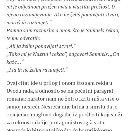
mi je odjednom pružen uvid u vlastitu prošlost. U
njeno razumijevanje. Ako ne želiš ponavljati stvari,
moraš ih razumjeti.“
Pomno sam razmislio o onom što je Samuels rekao,
te mu odvratih:
„Ali ja želim ponavljati stvari.“
„Tako mi je Nazrul i rekao“, odgovori Samuels. „On
kaže…“
„I ja ih ne želim razumjeti.“
Ovaj citat ide u prilog i onom što sam rekla u
Uvodu rada, a odnosilo se na početni paragraf
romana: narator nam ne želi otkriti ništa više o
samoj nesreći. Nesreća nije bitna u smislu da je
ona jedan maglovit događaj iz prošlosti koji služi
za rekonstrukciju protagonistovog života.
Nesreća je bitna utoliko što će besprijekorno