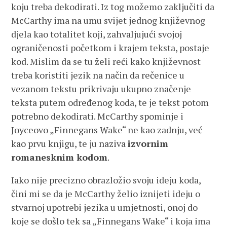
koju treba dekodirati. Iz tog možemo zaključiti da
McCarthy ima na umu svijet jednog književnog
djela kao totalitet koji, zahvaljujući svojoj
ograničenosti početkom i krajem teksta, postaje
kod. Mislim da se tu želi reći kako književnost
treba koristiti jezik na način da rečenice u
vezanom tekstu prikrivaju ukupno značenje
teksta putem određenog koda, te je tekst potom
potrebno dekodirati. McCarthy spominje i
Joyceovo „Finnegans Wake“ ne kao zadnju, već
kao prvu knjigu, te ju naziva
izvornim
romanesknim kodom
.
Iako nije precizno obrazložio svoju ideju koda,
čini mi se da je McCarthy želio iznijeti ideju o
stvarnoj upotrebi jezika u umjetnosti, onoj do
koje se došlo tek sa „Finnegans Wake“ i koja ima