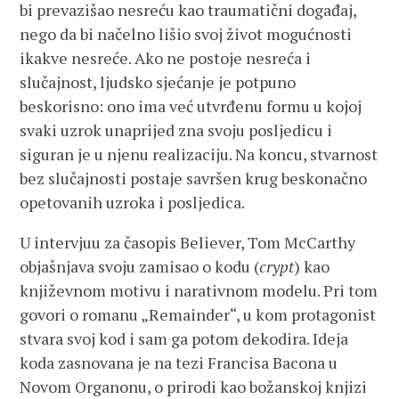
bi prevazišao nesreću kao traumatični događaj,
nego da bi načelno lišio svoj život mogućnosti
ikakve nesreće. Ako ne postoje nesreća i
slučajnost, ljudsko sjećanje je potpuno
beskorisno: ono ima već utvrđenu formu u kojoj
svaki uzrok unaprijed zna svoju posljedicu i
siguran je u njenu realizaciju. Na koncu, stvarnost
bez slučajnosti postaje savršen krug beskonačno
opetovanih uzroka i posljedica.
U intervjuu za časopis Believer, Tom McCarthy
objašnjava svoju zamisao o kodu (
crypt
) kao
književnom motivu i narativnom modelu. Pri tom
govori o romanu „Remainder“, u kom protagonist
stvara svoj kod i sam ga potom dekodira. Ideja
koda zasnovana je na tezi Francisa Bacona u
Novom Organonu, o prirodi kao božanskoj knjizi