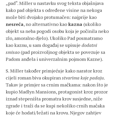
„pad“. Miller u nastavku svog teksta objašnjava
kako pad objekta s određene visine na nekoga
može biti dvojako protumačen: najprije kao
nesreća
, no alternativno kao
kazna
(ukoliko
objekt sa neba pogodi osobu koja je počinila neko
zlo, amoralno djelo). Ukoliko Pad posmatramo
kao kaznu, u sam događaj se upisuje
dodatni
smisao
(pad proizvoljnog objekta se povezuje sa
Padom anđela i univerzalnim pojmom Kazne).
S. Miller također primjećuje kako narator kroz
cijeli roman biva okupiran
stvarima koje padaju
.
Takav je primjer sa crnim mačkama: nakon što je
kupio Madlyn Mansions, protagonist kroz prozor
iznad stepeništa promatra krov susjedne, niže
zgrade i traži da se kupi nekoliko crnih mačaka
koje će hodati/ležati na krovu. Njegov zahtjev