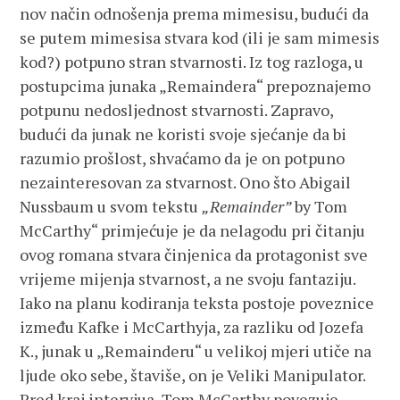
nov način odnošenja prema mimesisu, budući da
se putem mimesisa stvara kod (ili je sam mimesis
kod?) potpuno stran stvarnosti. Iz tog razloga, u
postupcima junaka „Remaindera“ prepoznajemo
potpunu nedosljednost stvarnosti. Zapravo,
budući da junak ne koristi svoje sjećanje da bi
razumio prošlost, shvaćamo da je on potpuno
nezainteresovan za stvarnost. Ono što Abigail
Nussbaum u svom tekstu
„Remainder”
by Tom
McCarthy“ primjećuje je da nelagodu pri čitanju
ovog romana stvara činjenica da protagonist sve
vrijeme mijenja stvarnost, a ne svoju fantaziju.
Iako na planu kodiranja teksta postoje poveznice
između Kafke i McCarthyja, za razliku od Jozefa
K., junak u „Remainderu“ u velikoj mjeri utiče na
ljude oko sebe, štaviše, on je Veliki Manipulator.
Pred kraj intervjua, Tom McCarthy povezuje