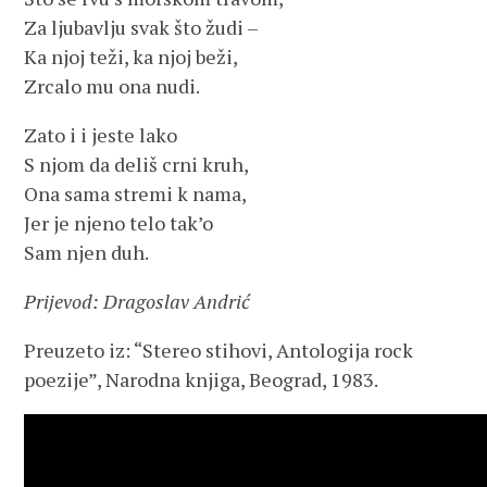
Za ljubavlju svak što žudi –
Ka njoj teži, ka njoj beži,
Zrcalo mu ona nudi.
Zato i i jeste lako
S njom da deliš crni kruh,
Ona sama stremi k nama,
Jer je njeno telo tak’o
Sam njen duh.
Prijevod: Dragoslav Andrić
Preuzeto iz: “Stereo stihovi, Antologija rock
poezije”, Narodna knjiga, Beograd, 1983.