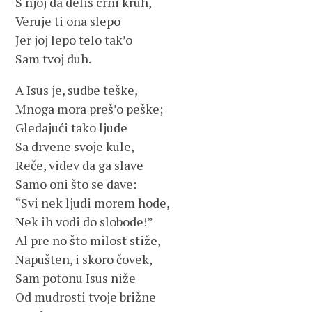
S njoj da deliš crni kruh,
Veruje ti ona slepo
Jer joj lepo telo tak’o
Sam tvoj duh.
A Isus je, sudbe teške,
Mnoga mora preš’o peške;
Gledajući tako ljude
Sa drvene svoje kule,
Reče, videv da ga slave
Samo oni što se dave:
“Svi nek ljudi morem hode,
Nek ih vodi do slobode!”
Al pre no što milost stiže,
Napušten, i skoro čovek,
Sam potonu Isus niže
Od mudrosti tvoje brižne