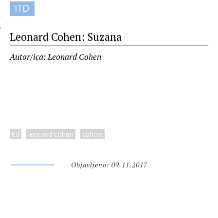
ITD
 AUTORA
Leonard Cohen: Suzana
Autor/ica: Leonard Cohen
itd
leonard cohen
stihovi
Objavljeno: 09.11.2017