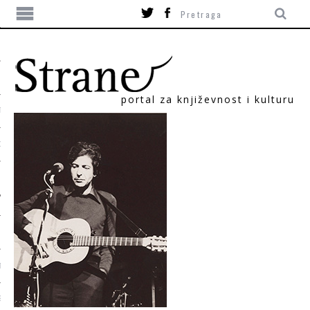
portal za književnost i kulturu
TIKA
ORI
T
SUM