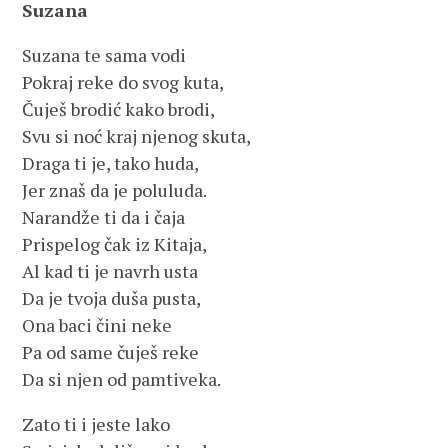
Suzana
Suzana te sama vodi
Pokraj reke do svog kuta,
Čuješ brodić kako brodi,
Svu si noć kraj njenog skuta,
Draga ti je, tako huda,
Jer znaš da je poluluda.
Narandže ti da i čaja
Prispelog čak iz Kitaja,
Al kad ti je navrh usta
Da je tvoja duša pusta,
Ona baci čini neke
Pa od same čuješ reke
Da si njen od pamtiveka.
Zato ti i jeste lako