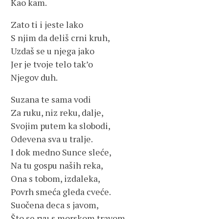
Kao kam.
Zato ti i jeste lako
S njim da deliš crni kruh,
Uzdaš se u njega jako
Jer je tvoje telo tak’o
Njegov duh.
Suzana te sama vodi
Za ruku, niz reku, dalje,
Svojim putem ka slobodi,
Odevena sva u tralje.
I dok medno Sunce sleće,
Na tu gospu naših reka,
Ona s tobom, izdaleka,
Povrh smeća gleda cveće.
Suočena deca s javom,
Što se rvu s morskom travom,