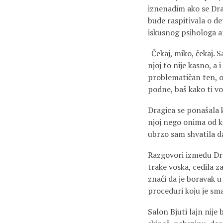
iznenadim ako se Dra
bude raspitivala o de
iskusnog psihologa a
-Čekaj, miko, čekaj. 
njoj to nije kasno, a 
problematičan ten, on
podne, baš kako ti vol
Dragica se ponašala k
njoj nego onima od ko
ubrzo sam shvatila d
Razgovori između Drag
trake voska, cedila z
znači da je boravak u
proceduri koju je s
Salon Bjuti lajn nije