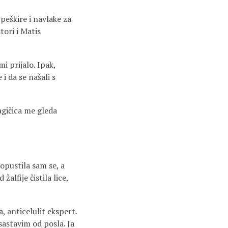
 peškire i navlake za
ori i Matis
i prijalo. Ipak,
i da se našali s
agičica me gleda
 opustila sam se, a
alfije čistila lice,
, anticelulit ekspert
.
astavim od posla. Ja