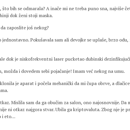
, što bih se odmarala? A inače mi ne treba puno sna, najviše četi
inji dok ženi stoji maska.
i da zaposlite još nekog?
ko jednostavno. Pokušavala sam ali devojke se uplaše, brzo odu
e dok je niskofrekventni laser pucketao dubinski dezinfikujuć
m, možda i dovedem sebi pojačanje! Imam već nekog na umu.
klonila je aparat i počela mehanički da mi čupa obrve, a dlačice
ama.
tkaz. Mislila sam da ga obučim za salon, ono najosnovnije. Da m
I nije ni otkaz najgora stvar. Ubila ga kriptovaluta. Zbog nje je
o i eto…