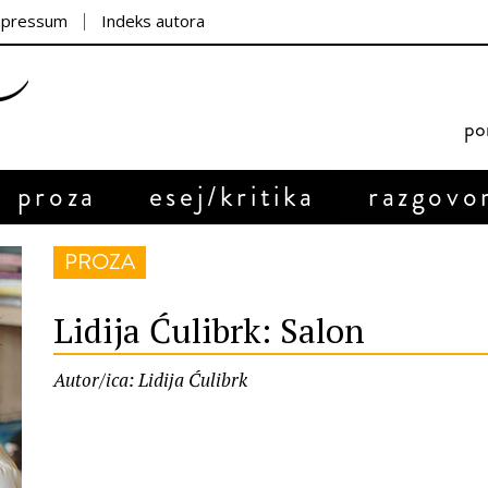
mpressum
Indeks autora
por
proza
esej/kritika
razgovo
PROZA
Lidija Ćulibrk: Salon
Autor/ica: Lidija Ćulibrk