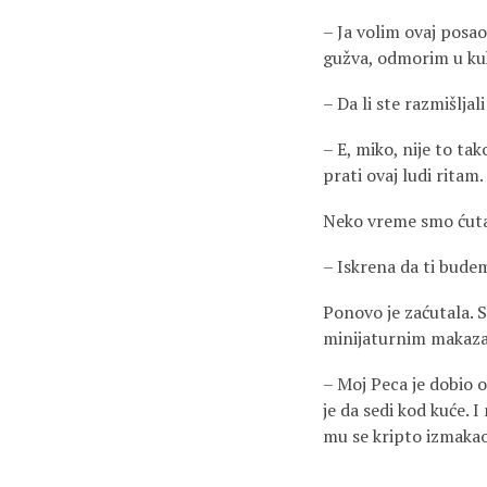
– Ja volim ovaj posao
gužva, odmorim u kuh
– Da li ste razmišljal
– E, miko, nije to ta
prati ovaj ludi ritam.
Neko vreme smo ćutal
– Iskrena da ti bude
Ponovo je zaćutala. S
minijaturnim makaz
– Moj Peca je dobio o
je da sedi kod kuće. 
mu se kripto izmaka