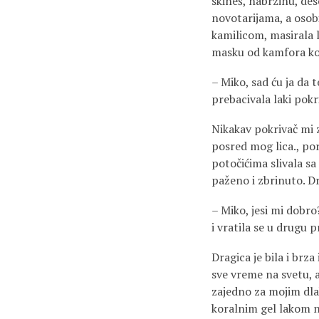
skineš, nabrzinu, de
novotarijama, a osobi
kamilicom, masirala l
masku od kamfora koja
– Miko, sad ću ja da 
prebacivala laki pokr
Nikakav pokrivač mi z
posred mog lica., por
potočićima slivala sa
paženo i zbrinuto. Dra
– Miko, jesi mi dobro?
i vratila se u drugu p
Dragica je bila i brz
sve vreme na svetu, 
zajedno za mojim dla
koralnim gel lakom n