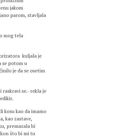
a prolaznim
ljenu jakom
ejano parom, stavljala
ko mog tela
orizatora kuljala je
ja se potom u
činilo je da se osetim
 raskravi se.- rekla je
edikir.
 ili kosu kao da imamo
a, kao zastave,
ku, premazala bi
kon što bi mi tu