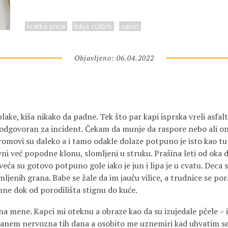
kratka prica
lidija culibrk
salon
Objavljeno: 06.04.2022
lake, kiša nikako da padne. Tek što par kapi isprska vreli asfal
odgovoran za incident. Čekam da munje da raspore nebo ali o
romovi su daleko a i tamo odakle dolaze potpuno je isto kao tu
avni već popodne klonu, slomljeni u struku. Prašina leti od oka 
eća su gotovo potpuno gole iako je jun i lipa je u cvatu. Deca 
omljenih grana. Babe se žale da im jauču vilice, a trudnice se p
ne dok od porodilišta stignu do kuće.
na mene. Kapci mi oteknu a obraze kao da su izujedale pčele – 
stanem nervozna tih dana a osobito me uznemiri kad uhvatim se