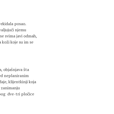
prekidala posao.
hvaljujući njemu
 se svima javi odmah,
koži koje su im se
, objašnjava šta
pred neplaniranim
e, klijentkinji koja
o zanimanju
bog dve-tri pločice