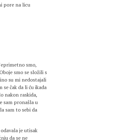
i pore na licu
 Neprimetno smo,
Oboje smo se složili s
dino su mi nedostajali
m se čak da li ću ikada
lo nakon raskida,
je sam pronašla u
a sam to sebi da
 odavala je utisak
žnju da se ne