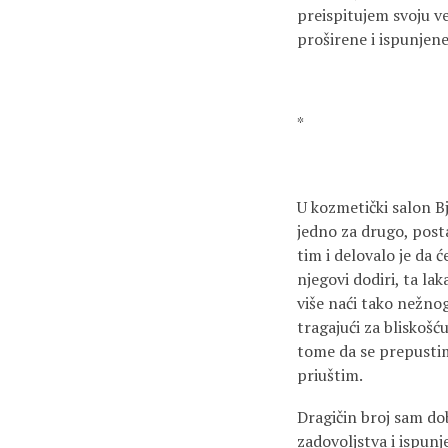
preispitujem svoju v
proširene i ispunjen
*
U kozmetički salon B
jedno za drugo, posta
tim i delovalo je da ć
njegovi dodiri, ta lak
više naći tako nežno
tragajući za bliskoš
tome da se prepustim
priuštim.
Dragičin broj sam dob
zadovoljstva i ispunj