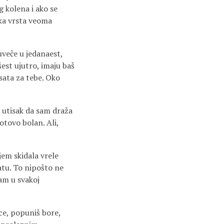
 kolena i ako se
eka vrsta veoma
uveče u jedanaest,
 šest ujutro, imaju baš
 sata za tebe. Oko
, utisak da sam draža
otovo bolan. Ali,
jem skidala vrele
atu. To nipošto ne
sam u svakoj
ice, popuniš bore,