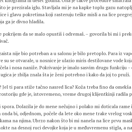
set kilograma ili deset godina. Ona je takve procedure smatral
to je prezirala iglu. Stavljala mi je na kapke toplu gazu natop
ice i glavu pokretima koji rasteruju teške misli a na lice pregr
 ga je divno hladila.
te pokrijem da se malo opustiš i odremaš. – govorila bi mi i pre
ivač.
aista nije bio potreban a u salonu je bilo pretoplo. Para iz vap
e su se otvarale, u nosnice je ulazio miris destilovane vode ko
 čela i nosa naniže. Pokrivanje je imalo sasvim drugu funkciju – 
gica je zbilja znala šta je ženi potrebno i kako da joj to pruži.
 Jel ti para stiže tačno nasred lica? Koža treba fino da omekša i
rostoriju gde je, istovremeno, vreme drugoj klijentkinji radila p
a i spora. Dolazila je do mene nečujno i polako mi doticala rame
a onda bi, odjednom, počele da lete oko mene trake vrelog vosk
kama na njima. Ubrzo nakon što bi mi nanela na lice prvu mas
okte na desnoj ruci devojke koja je u međuvremenu stigla, a na