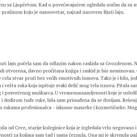
ezu sa Ljupčetom. Kad u povećavajućem ogledalu uočim da su m
e prašinom koju je naneovetar, najzad nazovem Bjuti lajn.
juti lajn počela sam da odlazim nakon raskida sa Gvozdenom.
li otvorena, davno pročitana knjiga i raskid je bio neminovan. 
e cela stvar proći bez većih emotivnih lomova. Tako je i bilo, je
a i vešta ruka koja ispituje svaki delić mog tela iznova. Pitala sa
g i posvećenog muškarca. U vremenuusamljenosti koje je usledi
ću i dodirom tuđe ruke, bila sam prinuđena da se dovijam. Rešen
 rukama profesionalca – iskusne maserke i kozmetičarke. Mogl
ila od Cece, starije koleginice koja je izgledala vrlo negovano i
enosti za kojima sam tad i sama čeznula. Ona mi je skrenula pa