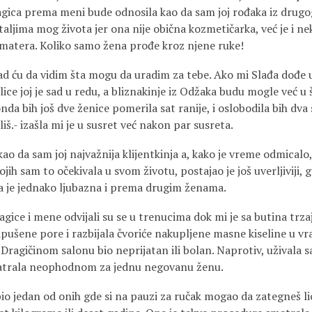
gica prema meni bude odnosila kao da sam joj rođaka iz drugog
taljima mog života jer ona nije obična kozmetičarka, već je i n
matera. Koliko samo žena prođe kroz njene ruke!
Sad ću da vidim šta mogu da uradim za tebe. Ako mi Slađa dođe 
i lice joj je sad u redu, a bliznakinje iz Odžaka budu mogle već u
da bih još dve ženice pomerila sat ranije, i oslobodila bih dva
iš.- izašla mi je u susret već nakon par susreta.
ao da sam joj najvažnija klijentkinja a, kako je vreme odmicalo
jih sam to očekivala u svom životu, postajao je još uverljiviji, g
a je jednako ljubazna i prema drugim ženama.
ice i mene odvijali su se u trenucima dok mi je sa butina trza
apušene pore i razbijala čvoriće nakupljene masne kiseline u vr
 Dragičinom salonu bio neprijatan ili bolan. Naprotiv, uživala 
matrala neophodnom za jednu negovanu ženu.
 bio jedan od onih gde si na pauzi za ručak mogao da zategneš l