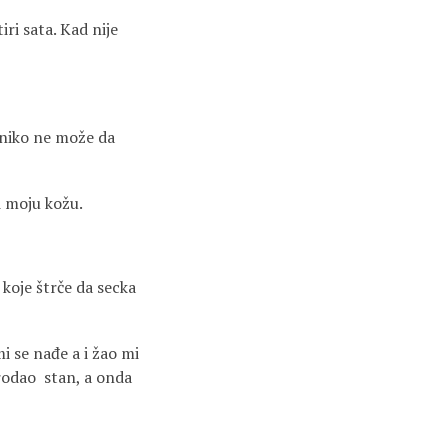
ri sata. Kad nije
, niko ne može da
i moju kožu.
 koje štrče da secka
i se nađe a i žao mi
 prodao stan, a onda