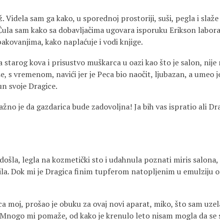
. Videla sam ga kako, u sporednoj prostoriji, suši, pegla i slaže
Čula sam kako sa dobavljačima ugovara isporuku Erikson laborat
akovanjima, kako naplaćuje i vodi knjige.
starog kova i prisustvo muškarca u oazi kao što je salon, nije m
e, s vremenom, navići jer je Peca bio naočit, ljubazan, a umeo je 
un svoje Dragice.
ažno je da gazdarica bude zadovoljna! Ja bih vas ispratio ali Dr
došla, legla na kozmetički sto i udahnula poznati miris salona,
la. Dok mi je Dragica finim tupferom natopljenim u emulziju od ž
 moj, prošao je obuku za ovaj novi aparat, miko, što sam uzela
 Mnogo mi pomaže, od kako je krenulo leto nisam mogla da se s