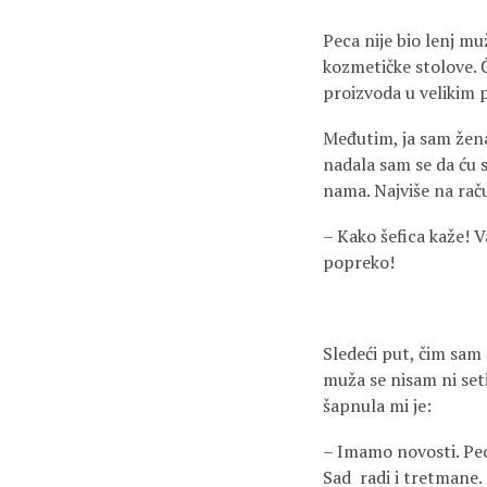
Peca nije bio lenj muž
kozmetičke stolove. 
proizvoda u velikim p
Međutim, ja sam žena 
nadala sam se da ću s
nama. Najviše na rač
– Kako šefica kaže! V
popreko!
Sledeći put, čim sam 
muža se nisam ni seti
šapnula mi je:
– Imamo novosti. Peca
Sad radi i tretmane.