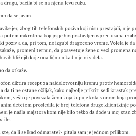
la drugu, bacila bi se na njenu levu ruku.
amo da se javim.
avike jer, zbog tih telefonskih poziva koji nisu prestajali, nije 
a putem mikrofona koji joj je bio postavljen ispred usana i za
ki poziv a da, pri tom, ne izgubi dragoceno vreme. Volela je da
 zakaže, promeni termin, da posavetuje žene u vezi promena na 
ihovih bližnjih koje ona lično nikad nije ni videla.
vao da otkaže.
ofon diktira recept za najdelotvotniju kremu protiv hemoroida
 a da ti ne ostane ožiljak, kako najbolje prikriti sedi izrastak 
kom, vešto je povezala ženu koja kupuje kola s onom koja prodaj
anim detetom prosledila je broj telefona druge klijentkinje p
meni je našla majstora kom nije bilo teško da dođe u moj stan z
tile.
 ste, da li se ikad odmarate?- pitala sam je jednom prilikom.