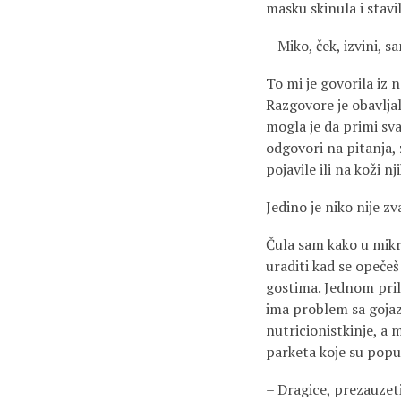
masku skinula i stavi
– Miko, ček, izvini, s
To mi je govorila iz n
Razgovore je obavljal
mogla je da primi sva
odgovori na pitanja,
pojavile ili na koži nj
Jedino je niko nije z
Čula sam kako u mikr
uraditi kad se opečeš
gostima. Jednom prili
ima problem sa gojaz
nutricionistkinje, a 
parketa koje su popus
– Dragice, prezauzeti