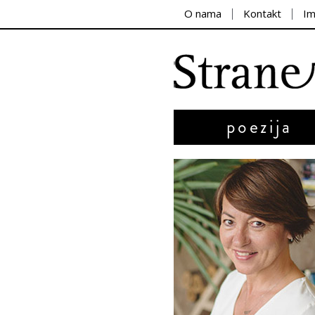
O nama
Kontakt
I
poezija