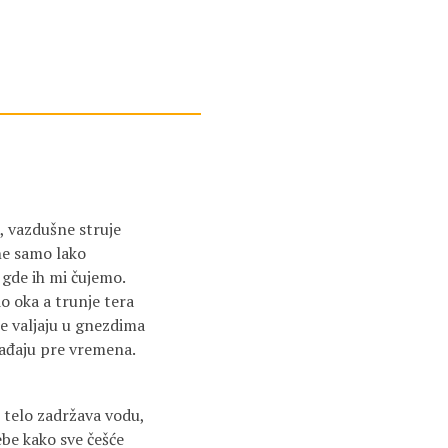
t, vazdušne struje
ne samo lako
 gde ih mi čujemo.
do oka a trunje tera
se valjaju u gnezdima
orađaju pre vremena.
i telo zadržava vodu,
be kako sve češće