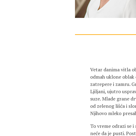
Vetar danima vitla ob
odmah uklone oblak 
zatrepere i zamru. G
Ljiljani, ujutro uspr
suze. Mlade grane drv
od zelenog lišća i sl
Njihovo mleko presah
To vreme odrazi se i 
neće da je pusti. Po