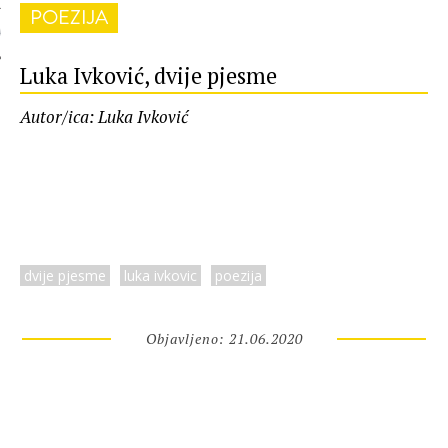
POEZIJA
 AUTORA
Luka Ivković, dvije pjesme
Autor/ica: Luka Ivković
dvije pjesme
luka ivkovic
poezija
Objavljeno: 21.06.2020