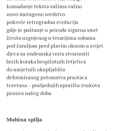
komadanje teksta sažima važno
novo mutageno sredstvo
pokreće retrogradnu evoluciju
gdje je puštanje u prirodu sigurna smrt
života uzgojenog u terarijima sobama
pod žaruljom pred plavim oknom u svijet
djeca su endemska vrsta stvarnosti
brzih koraka bespilotnih letjelica
do umjetnih okupljališta
deformiranog potomstva praotaca
teretana – posljednjih uporišta zvukova
pionira našeg doba
Muhina spilja