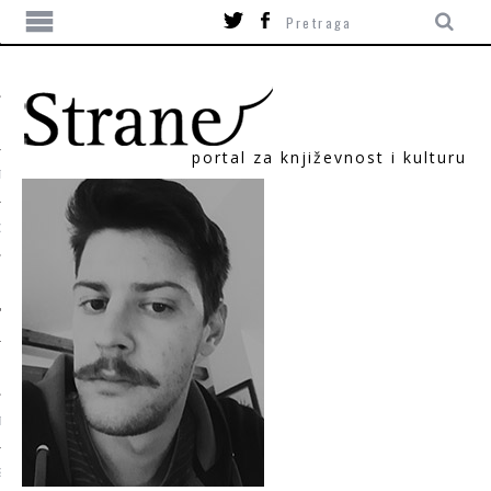
portal za književnost i kulturu
TIKA
ORI
T
SUM