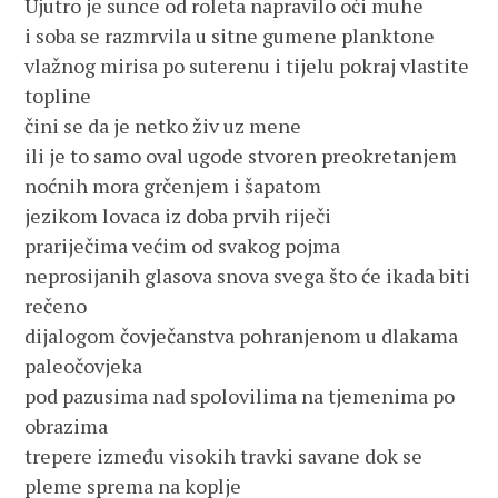
Ujutro je sunce od roleta napravilo oči muhe
i soba se razmrvila u sitne gumene planktone
vlažnog mirisa po suterenu i tijelu pokraj vlastite
topline
čini se da je netko živ uz mene
ili je to samo oval ugode stvoren preokretanjem
noćnih mora grčenjem i šapatom
jezikom lovaca iz doba prvih riječi
prariječima većim od svakog pojma
neprosijanih glasova snova svega što će ikada biti
rečeno
dijalogom čovječanstva pohranjenom u dlakama
paleočovjeka
pod pazusima nad spolovilima na tjemenima po
obrazima
trepere između visokih travki savane dok se
pleme sprema na koplje