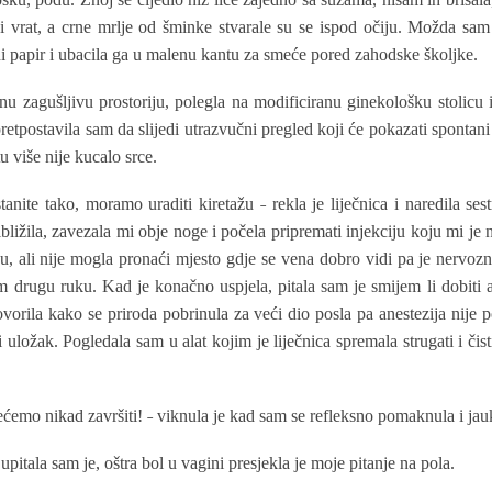
 i vrat, a crne mrlje od šminke stvarale su se ispod očiju. Možda sa
tni papir i ubacila ga u malenu kantu za smeće pored zahodske školjke.
u zagušljivu prostoriju, polegla na modificiranu ginekološku stolicu
, pretpostavila sam da slijedi utrazvučni pregled koji će pokazati spontani
u više nije kucalo srce.
tanite tako, moramo uraditi kiretažu ˗ rekla je liječnica i naredila se
ibližila, zavezala mi obje noge i počela pripremati injekciju koju mi je
u, ali nije mogla pronaći mjesto gdje se vena dobro vidi pa je nervozno 
drugu ruku. Kad je konačno uspjela, pitala sam je smijem li dobiti a
govorila kako se priroda pobrinula za veći dio posla pa anestezija nije 
i uložak. Pogledala sam u alat kojim je liječnica spremala strugati i čisti
.
ećemo nikad završiti! ˗ viknula je kad sam se refleksno pomaknula i jau
 upitala sam je, oštra bol u vagini presjekla je moje pitanje na pola.