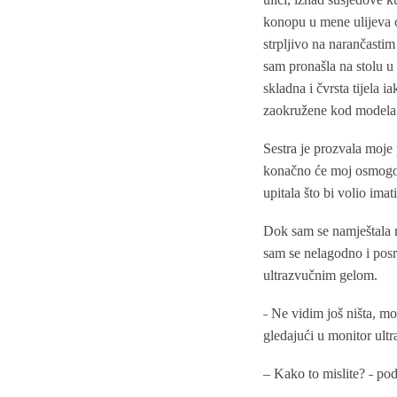
konopu u mene ulijeva os
strpljivo na narančastim
sam pronašla na stolu u č
skladna i čvrsta tijela 
zaokružene kod modela 
Sestra je prozvala moje
konačno će moj osmogodiš
upitala što bi volio im
Dok sam se namještala n
sam se nelagodno i posra
ultrazvučnim gelom.
˗ Ne vidim još ništa, mo
gledajući u monitor ult
– Kako to mislite? ˗ po