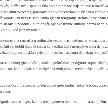
jećaj blaženstva i spokoja čim otvorim prozor. Nije mi bilo teško čekat
 plastičnim stolicama, pokušavala se skoncentrirati na članak o zdravoj 
ekaonici, ali uspjela sam jedino gledati fotografije sretnih i privlačnih 
iako su bile u poodmakloj trudnoći, njihove trbuhe isturene prema naprijed
koje su već jednom rađale.
 prezime, a ja sam ušla u ordinaciju vedra i nasmiješena jer konačno sam
nji sin dobiti brata ili sestru koje toliko želi i nestrpljivo čeka da je 
ati, brzo odgovorio: „Ma svejedno mi je, mama, samo da nekog dobijem!
a neudobnoj ginekološkoj stolici i pokušavala podignuti stopala šireći 
mljeno, kao i uvijek kad bi liječnici virili u moje međunožje, a liječni
žda ste došli prerano, a možda uopće niste trudni ˗ rekla je pomičući so
razvuka.
dignula sam se naglo, kao da me je ponovo ubola sondom, a ne riječima