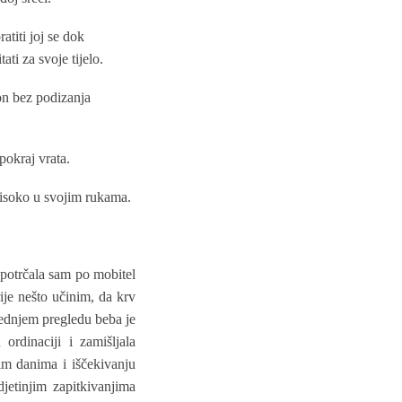
atiti joj se dok
ti za svoje tijelo.
ton bez podizanja
pokraj vrata.
 visoko u svojim rukama.
 potrčala sam po mobitel
ije nešto učinim, da krv
ljednjem pregledu beba je
ordinaciji i zamišljala
im danima i iščekivanju
etinjim zapitkivanjima