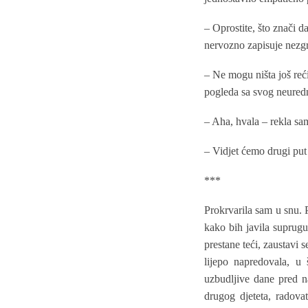
– Oprostite, što znači da
nervozno zapisuje nezgr
– Ne mogu ništa još reć
pogleda sa svog neuredn
– Aha, hvala – rekla sam
– Vidjet ćemo drugi put
***
Prokrvarila sam u snu. 
kako bih javila suprugu
prestane teći, zaustavi 
lijepo napredovala, u 
uzbudljive dane pred n
drugog djeteta, radov