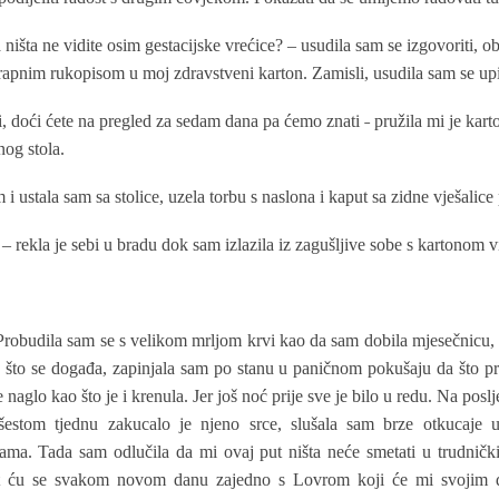
 ništa ne vidite osim gestacijske vrećice? – usudila sam se izgovoriti, obr
apnim rukopisom u moj zdravstveni karton. Zamisli, usudila sam se upita
i, doći ćete na pregled za sedam dana pa ćemo znati ˗ pružila mi je kar
og stola.
 i ustala sam sa stolice, uzela torbu s naslona i kaput sa zidne vješalice 
 – rekla je sebi u bradu dok sam izlazila iz zagušljive sobe s kartonom
Probudila sam se s velikom mrljom krvi kao da sam dobila mjesečnicu,
 što se događa, zapinjala sam po stanu u paničnom pokušaju da što pr
se naglo kao što je i krenula. Jer još noć prije sve je bilo u redu. Na pos
šestom tjednu zakucalo je njeno srce, slušala sam brze otkucaje u 
ama. Tada sam odlučila da mi ovaj put ništa neće smetati u trudničk
at ću se svakom novom danu zajedno s Lovrom koji će mi svojim dj