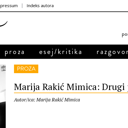
mpressum
Indeks autora
por
proza
esej/kritika
razgovo
PROZA
Marija Rakić Mimica: Drugi
Autor/ica: Marija Rakić Mimica