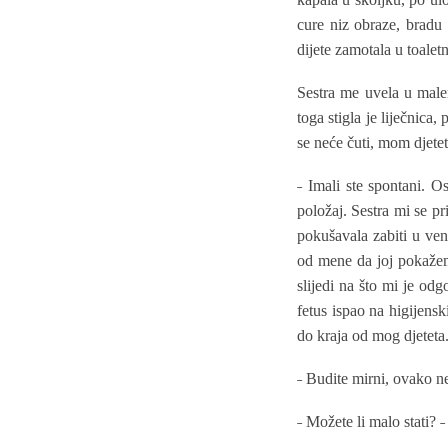
cure niz obraze, bradu
dijete zamotala u toale
Sestra me uvela u malen
toga stigla je liječnica
se neće čuti, mom djetet
˗ Imali ste spontani. Os
položaj. Sestra mi se pr
pokušavala zabiti u ven
od mene da joj pokažem 
slijedi na što mi je od
fetus ispao na higijensk
do kraja od mog djeteta
˗ Budite mirni, ovako n
˗ Možete li malo stati? ˗