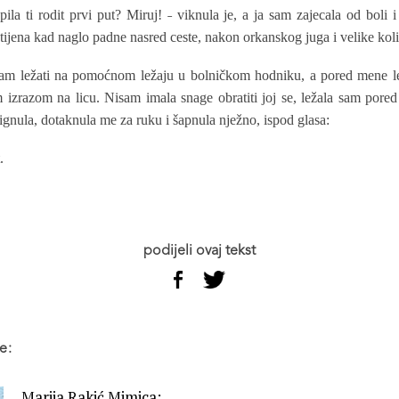
pila ti rodit prvi put? Miruj! ˗ viknula je, a ja sam zajecala od boli
tijena kad naglo padne nasred ceste, nakon orkanskog juga i velike koli
am ležati na pomoćnom ležaju u bolničkom hodniku, a pored mene le
 izrazom na licu. Nisam imala snage obratiti joj se, ležala sam pored
gnula, dotaknula me za ruku i šapnula nježno, ispod glasa:
.
podijeli ovaj tekst
e:
Marija Rakić Mimica: