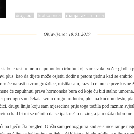
drugi put
kratka prica
marija rakic mimica
Objavljeno: 18.01.2019
estalo je rasti u mom napuhnutom trbuhu koji sam svaku večer gladila pr
i plus, kao da dijete može osjetiti dodir u petom tjednu kad se embrio 
ro će narasti u zrno grožđice, mislila sam, razvit će mu se prve krvne ži
 mene će zapuhnuti prava hormonska bura od koje ću biti stalno umorna,
jer predugo sam čekala svoju drugu trudnoću, plus na kućnom testu, pl
ćici, drugu liniju koju sam mjesecima prije toga tražila pod raznim svjet
ovima kad bi mi se učinilo da se ipak nešto nazire, a ja možda dobro ne
i na liječnički pregled. Otišla sam jednog jutra kad se sunce ranije neg
uće na čijim se balkonima uvijek suši blistavo bijelo rublje, a njihov pra