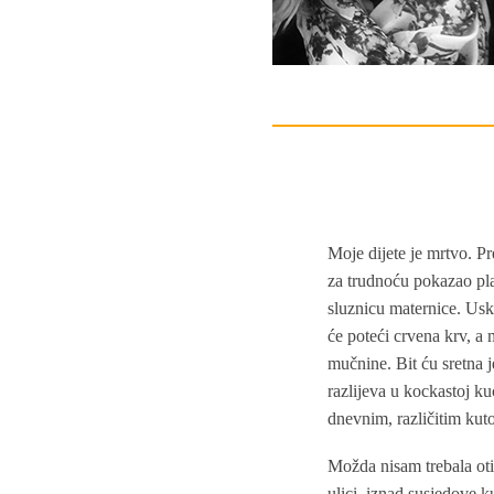
Moje dijete je mrtvo. Pr
za trudnoću pokazao plav
sluznicu maternice. Usko
će poteći crvena krv, a
mučnine. Bit ću sretna 
razlijeva u kockastoj ku
dnevnim, različitim kut
Možda nisam trebala otić
ulici, iznad susjedove k