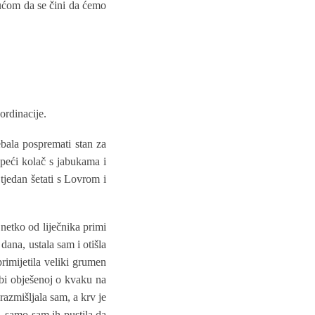
kućom da se čini da ćemo
ordinacije.
ebala pospremati stan za
speći kolač s jabukama i
tjedan šetati s Lovrom i
netko od liječnika primi
dana, ustala sam i otišla
rimijetila veliki grumen
rbi obješenoj o kvaku na
zmišljala sam, a krv je
, samo sam ih pustila da