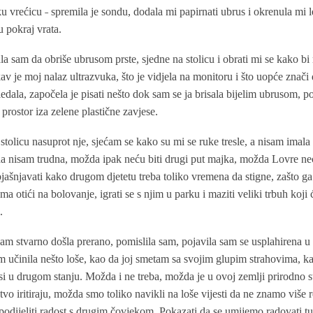
u vrećicu ˗ spremila je sondu, dodala mi papirnati ubrus i okrenula mi 
pokraj vrata.
la sam da obriše ubrusom prste, sjedne na stolicu i obrati mi se kako bi
v je moj nalaz ultrazvuka, što je vidjela na monitoru i što uopće znači
edala, započela je pisati nešto dok sam se ja brisala bijelim ubrusom, po
prostor iza zelene plastične zavjese.
stolicu nasuprot nje, sjećam se kako su mi se ruke tresle, a nisam imala h
da nisam trudna, možda ipak neću biti drugi put majka, možda Lovre neće
jašnjavati kako drugom djetetu treba toliko vremena da stigne, zašto ga
a otići na bolovanje, igrati se s njim u parku i maziti veliki trbuh koj
.
am stvarno došla prerano, pomislila sam, pojavila sam se usplahirena u n
 učinila nešto loše, kao da joj smetam sa svojim glupim strahovima, kao
si u drugom stanju. Možda i ne treba, možda je u ovoj zemlji prirodno s
tvo iritiraju, možda smo toliko navikli na loše vijesti da ne znamo više r
odijeliti radost s drugim čovjekom. Pokazati da se umijemo radovati tuđ