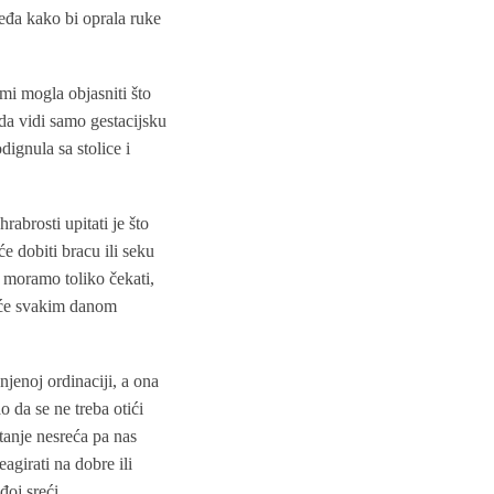
leđa kako bi oprala ruke
 mi mogla objasniti što
 da vidi samo gestacijsku
dignula sa stolice i
rabrosti upitati je što
 dobiti bracu ili seku
 moramo toliko čekati,
i će svakim danom
jenoj ordinaciji, a ona
 da se ne treba otići
tanje nesreća pa nas
eagirati na dobre ili
oj sreći.