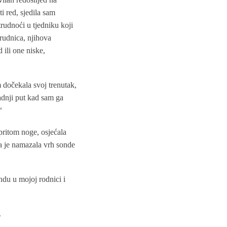
i red, sjedila sam
trudnoći u tjedniku koji
trudnica, njihova
 ili one niske,
 dočekala svoj trenutak,
zadnji put kad sam ga
“
pritom noge, osjećala
ca je namazala vrh sonde
ndu u mojoj rodnici i
.