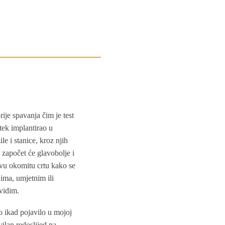
ije spavanja čim je test
tek implantirao u
le i stanice, kroz njih
 započet će glavobolje i
avu okomitu crtu kako se
lima, umjetnim ili
 vidim.
o ikad pojavilo u mojoj
vilan redoslijed na