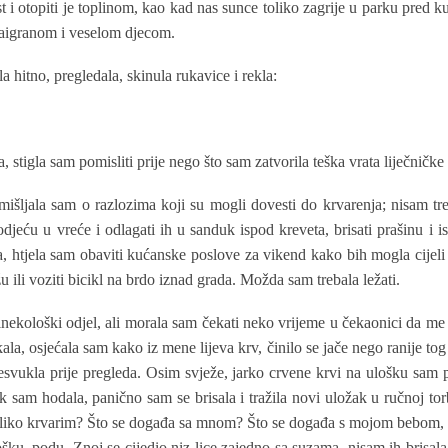
st i otopiti je toplinom, kao kad nas sunce toliko zagrije u parku pred 
zaigranom i veselom djecom.
 hitno, pregledala, skinula rukavice i rekla:
 stigla sam pomisliti prije nego što sam zatvorila teška vrata liječničke 
išljala sam o razlozima koji su mogli dovesti do krvarenja; nisam tr
odjeću u vreće i odlagati ih u sanduk ispod kreveta, brisati prašinu i i
, htjela sam obaviti kućanske poslove za vikend kako bih mogla cijeli 
žu ili voziti bicikl na brdo iznad grada. Možda sam trebala ležati.
ginekološki odjel, ali morala sam čekati neko vrijeme u čekaonici da me 
la, osjećala sam kako iz mene lijeva krv, činilo se jače nego ranije tog 
svukla prije pregleda. Osim svježe, jarko crvene krvi na ulošku sam p
dok sam hodala, panično sam se brisala i tražila novi uložak u ručnoj to
liko krvarim? Što se događa sa mnom? Što se događa s mojom bebom, ra
ošku, podu. Znoj se cijedio niz lice zajedno sa suzama, nisam ih brisala