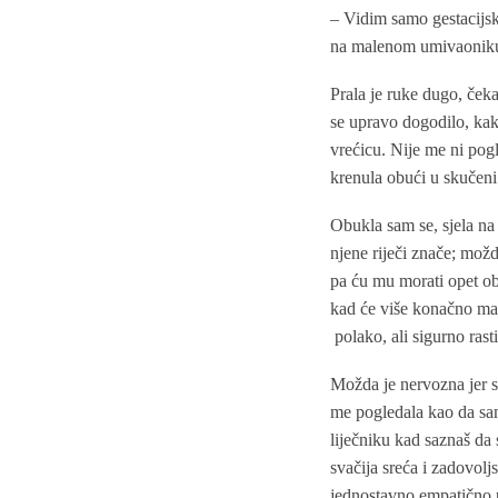
– Vidim samo gestacijsk
na malenom umivaoniku 
Prala je ruke dugo, čeka
se upravo dogodilo, kaka
vrećicu. Nije me ni pogl
krenula obući u skučeni 
Obukla sam se, sjela na 
njene riječi znače; mož
pa ću mu morati opet ob
kad će više konačno mam
polako, ali sigurno rasti
Možda je nervozna jer s
me pogledala kao da sam
liječniku kad saznaš da 
svačija sreća i zadovoljs
jednostavno empatično p