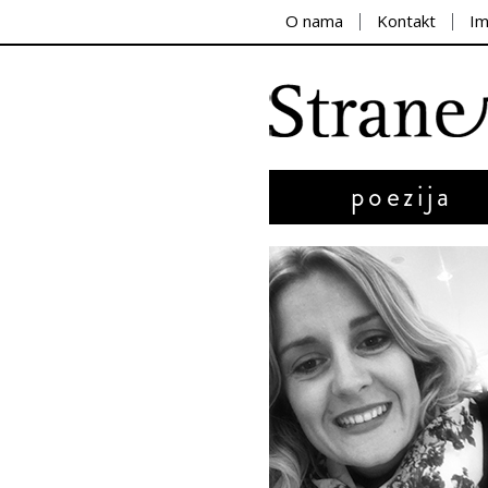
O nama
Kontakt
I
poezija