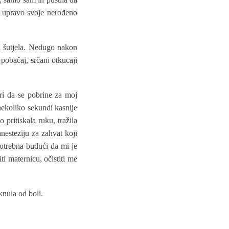
m upravo svoje nerođeno
 i šutjela. Nedugo nakon
 pobačaj, srčani otkucaji
stri da se pobrine za moj
 nekoliko sekundi kasnije
pritiskala ruku, tražila
nesteziju za zahvat koji
potrebna budući da mi je
ti maternicu, očistiti me
knula od boli.