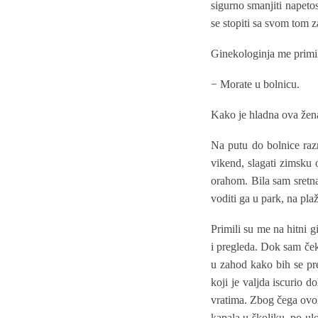
sigurno smanjiti napeto
se stopiti sa svom tom 
Ginekologinja me primila
−
Morate u bolnicu.
Kako je hladna ova žena,
Na putu do bolnice razm
vikend, slagati zimsku 
orahom. Bila sam sretna
voditi ga u park, na pla
Primili su me na hitni 
i pregleda. Dok sam čeka
u zahod kako bih se pre
koji je valjda iscurio 
vratima. Zbog čega ovo
kapala u školjku, po ul