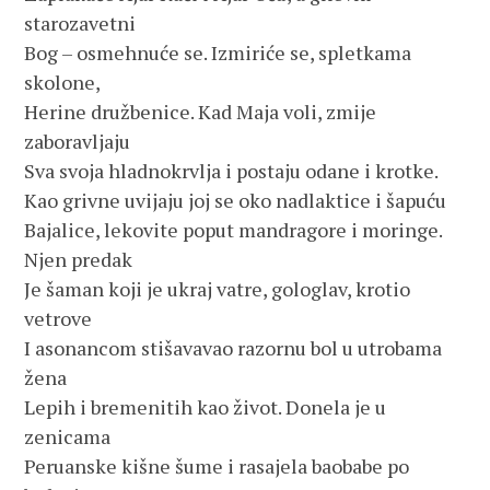
starozavetni
Bog – osmehnuće se. Izmiriće se, spletkama 
skolone, 
Herine družbenice. Kad Maja voli, zmije 
zaboravljaju
Sva svoja hladnokrvlja i postaju odane i krotke.
Kao grivne uvijaju joj se oko nadlaktice i šapuću
Bajalice, lekovite poput mandragore i moringe. 
Njen predak
Je šaman koji je ukraj vatre, gologlav, krotio 
vetrove
I asonancom stišavavao razornu bol u utrobama 
žena 
Lepih i bremenitih kao život. Donela je u 
zenicama
Peruanske kišne šume i rasajela baobabe po 