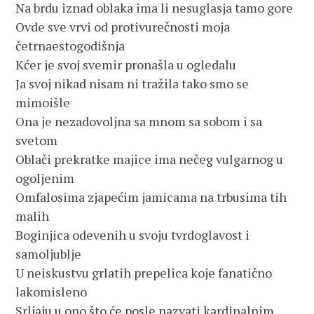
Na brdu iznad oblaka ima li nesuglasja tamo gore
Ovde sve vrvi od protivurečnosti moja 
četrnaestogodišnja
Kćer je svoj svemir pronašla u ogledalu
Ja svoj nikad nisam ni tražila tako smo se 
mimoišle
Ona je nezadovoljna sa mnom sa sobom i sa 
svetom
Oblači prekratke majice ima nečeg vulgarnog u 
ogoljenim
Omfalosima zjapećim jamicama na trbusima tih 
malih
Boginjica odevenih u svoju tvrdoglavost i 
samoljublje
U neiskustvu grlatih prepelica koje fanatično 
lakomisleno
Srljaju u ono što će posle nazvati kardinalnim 