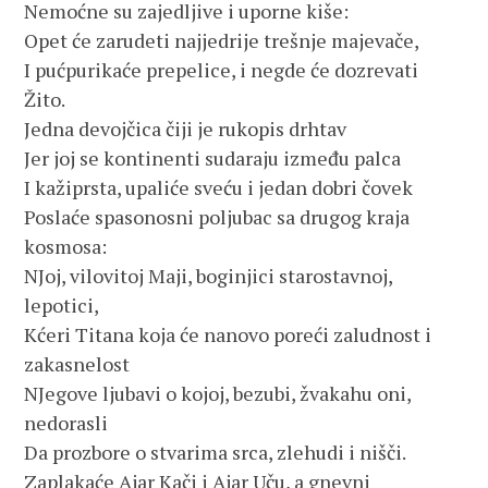
Nemoćne su zajedljive i uporne kiše:
Opet će zarudeti najjedrije trešnje majevače,
I pućpurikaće prepelice, i negde će dozrevati
Žito. 
Jedna devojčica čiji je rukopis drhtav
Jer joj se kontinenti sudaraju između palca
I kažiprsta, upaliće sveću i jedan dobri čovek
Poslaće spasonosni poljubac sa drugog kraja 
kosmosa:
NJoj, vilovitoj Maji, boginjici starostavnoj, 
lepotici,
Kćeri Titana koja će nanovo poreći zaludnost i 
zakasnelost
NJegove ljubavi o kojoj, bezubi, žvakahu oni, 
nedorasli
Da prozbore o stvarima srca, zlehudi i nišči.
Zaplakaće Ajar Kači i Ajar Uču, a gnevni 