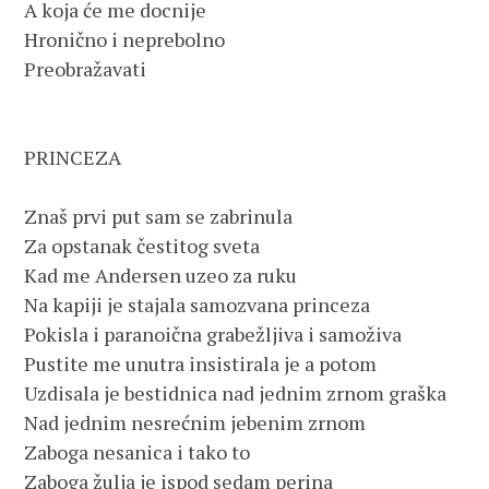
A koja će me docnije
Hronično i neprebolno
Preobražavati 
PRINCEZA
Znaš prvi put sam se zabrinula
Za opstanak čestitog sveta
Kad me Andersen uzeo za ruku
Na kapiji je stajala samozvana princeza
Pokisla i paranoična grabežljiva i samoživa
Pustite me unutra insistirala je a potom
Uzdisala je bestidnica nad jednim zrnom graška
Nad jednim nesrećnim jebenim zrnom
Zaboga nesanica i tako to
Zaboga žulja je ispod sedam perina