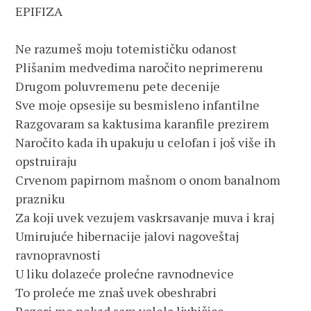
EPIFIZA
Ne razumeš moju totemističku odanost
Plišanim medvedima naročito neprimerenu
Drugom poluvremenu pete decenije
Sve moje opsesije su besmisleno infantilne
Razgovaram sa kaktusima karanfile prezirem
Naročito kada ih upakuju u celofan i još više ih 
opstruiraju
Crvenom papirnom mašnom o onom banalnom 
prazniku
Za koji uvek vezujem vaskrsavanje muva i kraj
Umirujuće hibernacije jalovi nagoveštaj 
ravnopravnosti
U liku dolazeće prolećne ravnodnevice
To proleće me znaš uvek obeshrabri