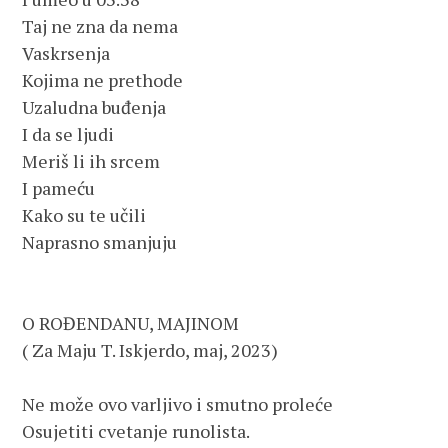
Taj ne zna da nema
Vaskrsenja
Kojima ne prethode
Uzaludna buđenja
I da se ljudi
Meriš li ih srcem
I pameću
Kako su te učili
Naprasno smanjuju
O ROĐENDANU, MAJINOM         
( Za Maju T. Iskjerdo, maj, 2023)
Ne može ovo varljivo i smutno proleće
Osujetiti cvetanje runolista.