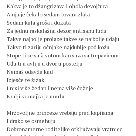
Kakva je to džangrizava i ohola devojčura
A nju je čekalo sedam tovara zlata
Sedam kula groša i dukata
Za jednu raskalašnu dezorjentisanu ludu
Takve najbolje prolaze takve se najbolje udaju
Takve ti zariju očnjake najdublje pod kožu
Stope ti se sa životom kao suza sa trepavicom
Uđu ti u avliju u dvor u postelju
Nemaš odavde kud
Izješće te žižak
I nisi više žedan i nema više čežnje               
Kraljica-majka je umrla
Mrzovoljne princeze vrebaju pred kapijama
I drsko se osmehuju
Dobronamerne roditeljke otključavaju vratnice