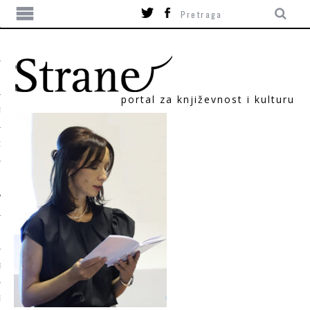
portal za književnost i kulturu
TIKA
ORI
T
SUM