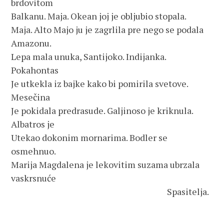
brdovitom 
Balkanu. Maja. Okean joj je obljubio stopala.
Maja. Alto Majo ju je zagrlila pre nego se podala 
Amazonu.
Lepa mala unuka, Santijoko. Indijanka. 
Pokahontas
Je utkekla iz bajke kako bi pomirila svetove. 
Mesečina
Je pokidala predrasude. Galjinoso je kriknula. 
Albatros je
Utekao dokonim mornarima. Bodler se 
osmehnuo.
Marija Magdalena je lekovitim suzama ubrzala 
vaskrsnuće
                                                                              Spasitelja.