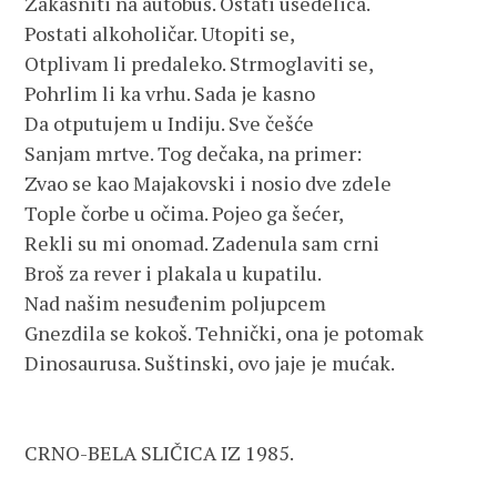
Zakasniti na autobus. Ostati usedelica.
Postati alkoholičar. Utopiti se,
Otplivam li predaleko. Strmoglaviti se,
Pohrlim li ka vrhu. Sada je kasno
Da otputujem u Indiju. Sve češće
Sanjam mrtve. Tog dečaka, na primer:
Zvao se kao Majakovski i nosio dve zdele
Tople čorbe u očima. Pojeo ga šećer,
Rekli su mi onomad. Zadenula sam crni
Broš za rever i plakala u kupatilu.
Nad našim nesuđenim poljupcem
Gnezdila se kokoš. Tehnički, ona je potomak
Dinosaurusa. Suštinski, ovo jaje je mućak.
CRNO-BELA SLIČICA IZ 1985.