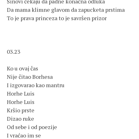
Sinovi čekaju da padne konačna odluka
Da mama klimne glavom da zapucketa prstima
To je prava princeza to je savršen prizor
03.23
Ko u ovaj čas
Nije čitao Borhesa
I izgovarao kao mantru
Horhe Luis
Horhe Luis
Kršio prste
Dizao ruke
Od sebe i od poezije
I vraćao im se