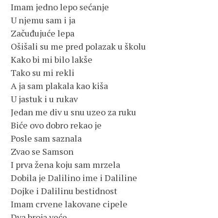
Imam jedno lepo sećanje
U njemu sam i ja
Začuđujuće lepa
Ošišali su me pred polazak u školu
Kako bi mi bilo lakše
Tako su mi rekli
A ja sam plakala kao kiša
U jastuk i u rukav
Jedan me div u snu uzeo za ruku
Biće ovo dobro rekao je
Posle sam saznala
Zvao se Samson
I prva žena koju sam mrzela
Dobila je Dalilino ime i Daliline
Dojke i Dalilinu bestidnost
Imam crvene lakovane cipele
Dva broja veće