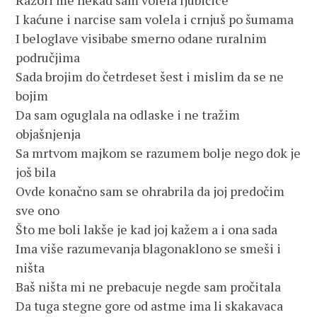
Razori me nekad sam volela ljubičice
I kaćune i narcise sam volela i crnjuš po šumama
I beloglave visibabe smerno odane ruralnim 
područjima
Sada brojim do četrdeset šest i mislim da se ne 
bojim
Da sam oguglala na odlaske i ne tražim 
objašnjenja
Sa mrtvom majkom se razumem bolje nego dok je 
još bila
Ovde konačno sam se ohrabrila da joj predočim 
sve ono
Što me boli lakše je kad joj kažem a i ona sada
Ima više razumevanja blagonaklono se smeši i 
ništa
Baš ništa mi ne prebac
Da tuga stegne gore od astme ima li skakavaca