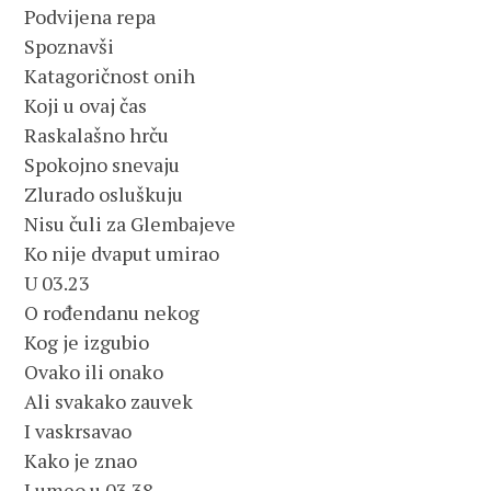
Podvijena repa
Spoznavši
Katagoričnost onih
Koji u ovaj čas
Raskalašno hrču
Spokojno snevaju
Zlurado osluškuju
Nisu čuli za Glembajeve
Ko nije dvaput umirao
U 03.23
O rođendanu nekog
Kog je izgubio                                                                         
Ovako ili onako
Ali svakako zauvek
I vaskrsavao
Kako je znao
I umeo u 03.38