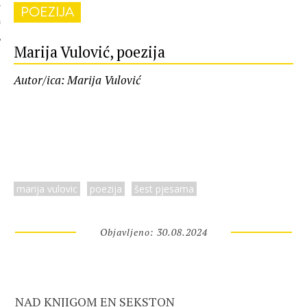
POEZIJA
 AUTORA
Marija Vulović, poezija
Autor/ica: Marija Vulović
marija vulovic
poezija
šest pjesama
Objavljeno: 30.08.2024
NAD KNJIGOM EN SEKSTON