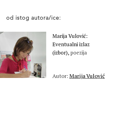
od istog autora/ice:
Marija Vulović:
Eventualni izlaz
(izbor),
poezija
Autor:
Marija Vulović