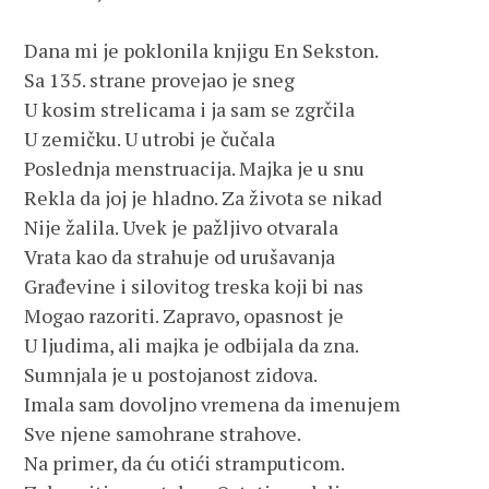
Dana mi je poklonila knjigu En Sekston.
Sa 135. strane provejao je sneg
U kosim strelicama i ja sam se zgrčila
U zemičku. U utrobi je čučala
Poslednja menstruacija. Majka je u snu
Rekla da joj je hladno. Za života se nikad 
Nije žalila. Uvek je pažljivo otvarala
Vrata kao da strahuje od urušavanja
Građevine i silovitog treska koji bi nas
Mogao razoriti. Zapravo, opasnost je
U ljudima, ali majka je odbijala da zna.
Sumnjala je u postojanost zidova.
Imala sam dovoljno vremena da imenujem
Sve njene samohrane strahove. 
Na primer, da ću otići stramputicom.