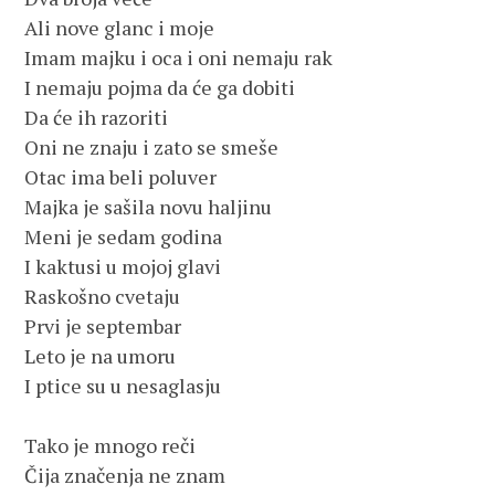
Ali nove glanc i moje
Imam majku i oca i oni nemaju rak
I nemaju pojma da će ga dobiti
Da će ih razoriti                                                                    
Oni ne znaju i zato se smeše
Otac ima beli poluver
Majka je sašila novu haljinu
Meni je sedam godina
I kaktusi u mojoj glavi
Raskošno cvetaju
Prvi je septembar 
Leto je na umoru
I ptice su u nesaglasju
Tako je mnogo reči
Čija značenja ne znam