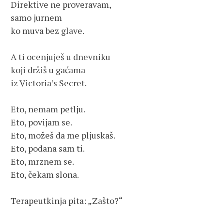
Direktive ne proveravam, 
samo jurnem
ko muva bez glave.
A ti ocenjuješ u dnevniku 
koji držiš u gaćama 
iz Victoria’s Secret.  
Eto, nemam petlju. 
Eto, povijam se.
Eto, možeš da me pljuskaš.
Eto, podana sam ti.
Eto, mrznem se.
Eto, čekam slona.
Terapeutkinja pita: „Zašto?“