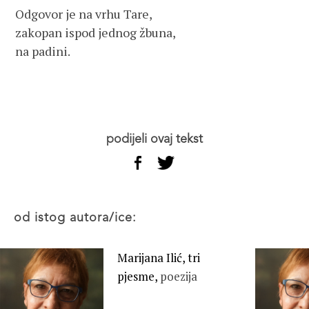
Odgovor je na vrhu Tare,
zakopan ispod jednog žbuna,
na padini.  
podijeli ovaj tekst
od istog autora/ice:
Marijana Ilić, tri
pjesme,
poezija