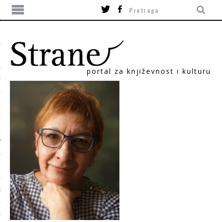
portal za književnost i kulturu
TIKA
ORI
T
SUM