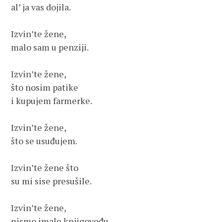
al’ ja vas dojila.
Izvin’te žene,
malo sam u penziji.
Izvin’te žene,
što nosim patike
i kupujem farmerke.
Izvin’te žene,
što se usuđujem.
Izvin’te žene što
su mi sise presušile.
Izvin’te žene,
nismo imale knjigovođu,