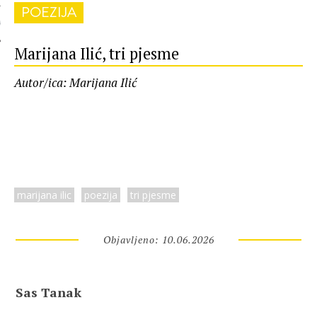
POEZIJA
 AUTORA
Marijana Ilić, tri pjesme
Autor/ica: Marijana Ilić
marijana ilic
poezija
tri pjesme
Objavljeno: 10.06.2026
Sas Tanak