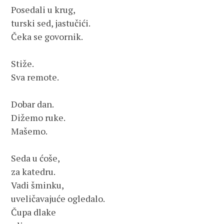
Posedali u krug,
turski sed, jastučići.
Čeka se govornik.
Stiže.
Sva remote.
Dobar dan.
Dižemo ruke.
Mašemo.
Seda u ćoše,
za katedru.
Vadi šminku,
uveličavajuće ogledalo.
Čupa dlake