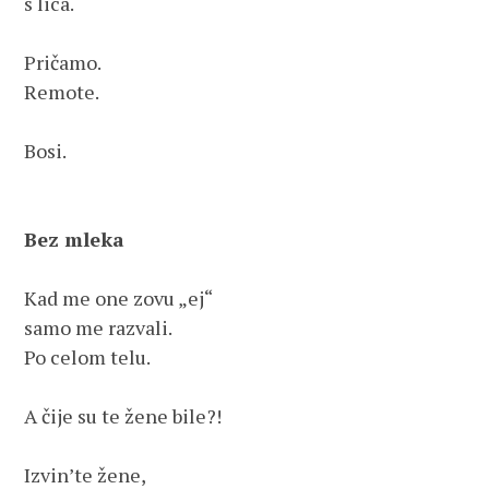
s lica.
Pričamo.
Remote.
Bosi.
Bez mleka
Kad me one zovu „ej“
samo me razvali. 
Po celom telu.
A čije su te žene bile?!
Izvin’te žene,