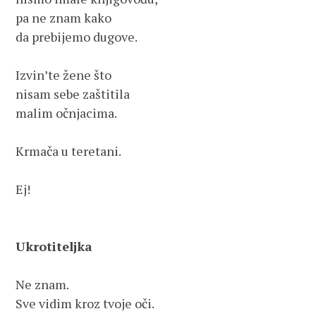
pa ne znam kako
da prebijemo dugove.
Izvin’te žene što
nisam sebe zaštitila
malim očnjacima.
Krmača u teretani.
Ej! 
Ukrotiteljka 
Ne znam. 
Sve vidim kroz tvoje oči.