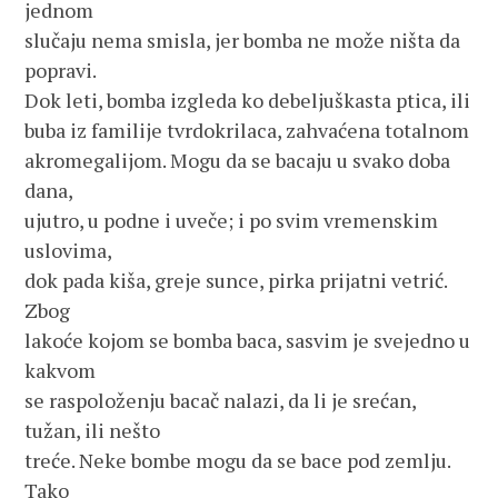
jednom 
slučaju nema smisla, jer bomba ne može ništa da 
popravi.
Dok leti, bomba izgleda ko debeljuškasta ptica, ili 
buba iz familije tvrdokrilaca, zahvaćena totalnom
akromegalijom. Mogu da se bacaju u svako doba 
dana,
ujutro, u podne i uveče; i po svim vremenskim 
uslovima, 
dok pada kiša, greje sunce, pirka prijatni vetrić. 
Zbog 
lakoće kojom se bomba baca, sasvim je svejedno u 
kakvom 
se raspoloženju bacač nalazi, da li je srećan, 
tužan, ili nešto 
treće. Neke bombe mogu da se bace pod zemlju. 
Tako 