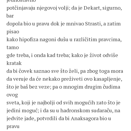
potčinjavaju njegovoj volji; da je Dekart, sigurno, 
bar
dopola bio u pravu dok je mnivao Strasti, a zatim 
pisao 
kako hipofiza nagoni dušu u različitim pravcima, 
tamo 
gde treba, i onda kad treba; kako je život odviše 
kratak 
da bi čovek saznao sve što želi, pa zbog toga mora 
da veruje da će nekako preživeti ovo kasapljenje, 
što je baš bez veze; pa o mnogim drugim čudima 
ovog 
sveta, koji je najbolji od svih mogućih zato što je 
jedini moguć; i da su u hadronskom sudaraču, na 
jedvite jade, potvrdili da bi Anaksagora bio u 
pravu 