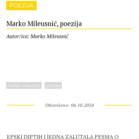
POEZIJA
 AUTORA
Marko Mileusnić, poezija
Autor/ica: Marko Mileusnić
marko mileusnić
poezija
Objavljeno: 06.10.2024
EPSKI DIPTIH I JEDNA ZALUTALA PESMA O 