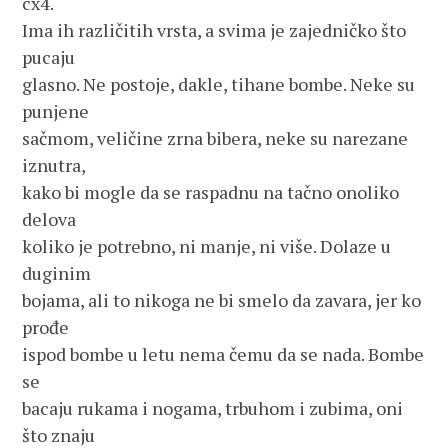
cx4.
Ima ih različitih vrsta, a svima je zajedničko što 
pucaju 
glasno. Ne postoje, dakle, tihane bombe. Neke su 
punjene 
sačmom, veličine zrna bibera, neke su narezane 
iznutra, 
kako bi mogle da se raspadnu na tačno onoliko 
delova 
koliko je potrebno, ni manje, ni više. Dolaze u 
duginim
bojama, ali to nikoga ne bi smelo da zavara, jer ko 
prođe 
ispod bombe u letu nema čemu da se nada. Bombe 
se
bacaju rukama i nogama, trbuhom i zubima, oni 
što znaju 