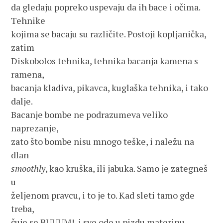
da gledaju popreko uspevaju da ih bace i očima. 
Tehnike 
kojima se bacaju su različite. Postoji kopljanička, 
zatim
Diskobolos tehnika, tehnika bacanja kamena s 
ramena,
bacanja kladiva, pikavca, kuglaška tehnika, i tako 
dalje.
Bacanje bombe ne podrazumeva veliko 
naprezanje,
zato što bombe nisu mnogo teške, i naležu na 
dlan 
smoothly
, kao kruška, ili jabuka. Samo je zategneš 
u
željenom pravcu, i to je to. Kad sleti tamo gde 
treba,
čuje se BUUUM!, i sve ode u pizdu materinu. 