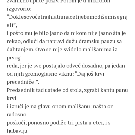
zvanično upute poziv. Potom je u mikrofon 
izgovorio: 
“Doklesovoćetrajhlatiunacetijebemodišemisegnj
eli”,
i pošto mu je bilo jasno da nikom nije jasno šta je 
rekao, odluči da napravi dužu dramsku pauzu sa 
dahtanjem. Ovo se nije svidelo mališanima iz 
prvog 
reda, jer je sve postajalo odveć dosadno, pa jedan 
od njih gromoglasno viknu: “Daj još krvi 
precedniče!”. 
Predsednik tad ustade od stola, zgrabi kantu punu 
krvi
i izruči je na glavu onom mališanu; našta on 
radosno
poskoči, ponosno podiže tri prsta u eter, i s 
ljubavlju  