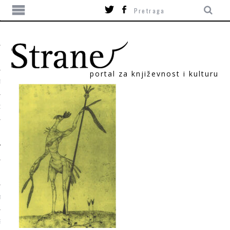
portal za književnost i kulturu
TIKA
ORI
T
SUM