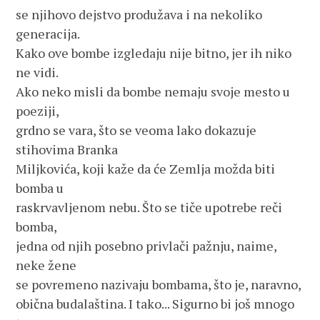
se njihovo dejstvo produžava i na nekoliko 
generacija.
Kako ove bombe izgledaju nije bitno, jer ih niko 
ne vidi.
Ako neko misli da bombe nemaju svoje mesto u 
poeziji, 
grdno se vara, što se veoma lako dokazuje 
stihovima Branka 
Miljkovića, koji kaže da će Zemlja možda biti 
bomba u 
raskrvavljenom nebu. Što se tiče upotrebe reči 
bomba, 
jedna od njih posebno privlači pažnju, naime, 
neke žene 
se povremeno nazivaju bombama, što je, naravno, 
obična budalaština. I tako... Sigurno bi još mnogo 