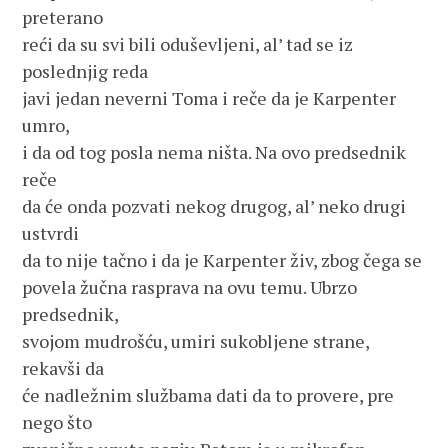
preterano 
reći da su svi bili oduševljeni, al’ tad se iz 
poslednjig reda 
javi jedan neverni Toma i reče da je Karpenter 
umro, 
i da od tog posla nema ništa. Na ovo predsednik 
reče
da će onda pozvati nekog drugog, al’ neko drugi 
ustvrdi 
da to nije tačno i da je Karpenter živ, zbog čega se 
povela žučna rasprava na ovu temu. Ubrzo 
predsednik, 
svojom mudrošću, umiri sukobljene strane, 
rekavši da  
će nadležnim službama dati da to provere, pre 
nego što 