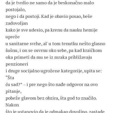
da je tvrdio ne samo da je beskonačno malo 
postojalo, 
nego i da postoji. Kad je obavio posao, beše 
zadovoljan 
kako je sve udesio, pa krenu da nauku hemije 
upreže 
u sanitarne svrhe, al' u tom tenutku nešto glasno 
šušnu, i on se osvrnu oko sebe, pa kad kraičkom 
oka primeti da mu se iz mraka približavaju 
penzioneri
i druge socijalno ugrožene kategorije, upita se: 
“Šta 
ću sad?” – i pre nego što nađe odgovor na ovo 
pitanje, 
pobeže glavom bez obzira, šta god to značilo. 
Nakon 
što je ustanovio da je odmakao dovoljno, zastade 