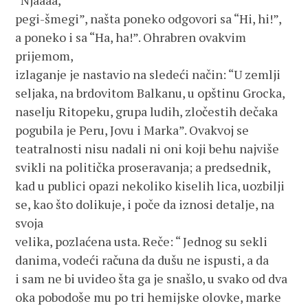
“Njaaaa, 
pegi-šmegi”, našta poneko odgovori sa “Hi, hi!”, 
a poneko i sa “Ha, ha!”. Ohrabren ovakvim 
prijemom,
izlaganje je nastavio na sledeći način: “U zemlji
seljaka, na brdovitom Balkanu, u opštinu Grocka,
naselju Ritopeku, grupa ludih, zločestih dečaka 
pogubila je Peru, Jovu i Marka”. Ovakvoj se
teatralnosti nisu nadali ni oni koji behu najviše 
svikli na politička proseravanja; a predsednik,
kad u publici opazi nekoliko kiselih lica, uozbilji 
se, kao što dolikuje, i poče da iznosi detalje, na 
svoja 
velika, pozlaćena usta. Reče: “ Jednog su sekli 
danima, vodeći računa da dušu ne ispusti, a da 
i sam ne bi uvideo šta ga je snašlo, u svako od dva 
oka pobodoše mu po tri hemijske olovke, marke 