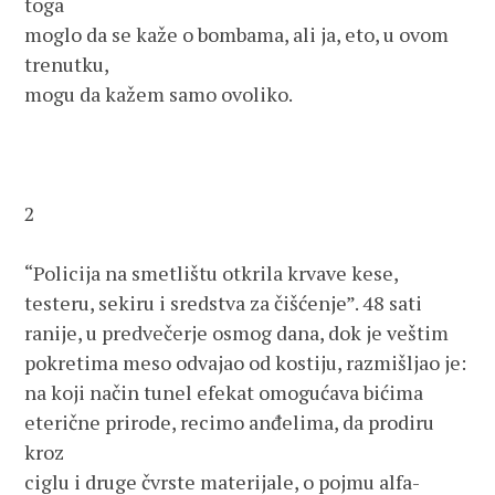
toga 
moglo da se kaže o bombama, ali ja, eto, u ovom 
trenutku, 
mogu da kažem samo ovoliko.
2
“Policija na smetlištu otkrila krvave kese,
testeru, sekiru i sredstva za čišćenje”. 48 sati 
ranije, u predvečerje osmog dana, dok je veštim 
pokretima meso odvajao od kostiju, razmišljao je: 
na koji način tunel efekat omogućava bićima 
eterične prirode, recimo anđelima, da prodiru 
kroz 
ciglu i druge čvrste materijale, o pojmu alfa-