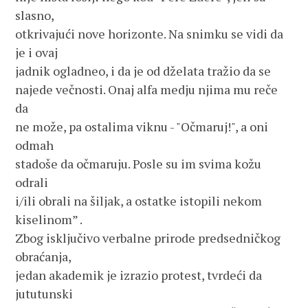
slasno,
otkrivajući nove horizonte. Na snimku se vidi da 
je i ovaj 
jadnik ogladneo, i da je od dželata tražio da se 
najede večnosti. Onaj alfa medju njima mu reče 
da 
ne može, pa ostalima viknu - "Očmaruj!", a oni 
odmah 
stadoše da očmaruju. Posle su im svima kožu 
odrali 
i/ili obrali na šiljak, a ostatke istopili nekom 
kiselinom” . 
Zbog isključivo verbalne prirode predsedničkog 
obraćanja, 
jedan akademik je izrazio protest, tvrdeći da 
jututunski