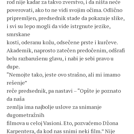
rod nije kadar za takvo zverstvo, i da ništa neće
poverovati, ako to ne vidi svojim očima. Odlično 
pripremljen, predsednik stade da pokazuje slike,
i svi su lepo mogli da vide istrgnute jezike, 
smrskane 
kosti, oderanu kožu, odsečene prste i kurčeve.
Akademik, naprosto zatečen predočenim, odšrafi
belu razbarušenu glavu, i nabi je sebi pravo u 
dupe.
“Nemojte tako, jeste ovo strašno, ali mi imamo 
rešenje”
reče predsednik, pa nastavi – “Opšte je poznato 
da naša 
zemlja ima najbolje uslove za snimanje 
dugometražnih 
filmova u celoj Vasioni. Eto, pozvaćemo Džona 
Karpentera, da kod nas snimi neki film.” Nije 