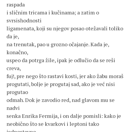
raspada 
i sličnim tricama i kučinama; a zatim o 
svrsishodnosti
ligamenata, koji su njegov posao otežavali toliko 
da je, 
na trenutak, pao u grozno očajanje. Kada je, 
konačno, 
uspeo da potrga žile, ipak je odlučio da se reši 
creva, 
fuj!, pre nego što rastavi kosti, jer ako žabu moraš 
progutati, bolje je progutaj sad, ako je već nisi 
progutao 
odmah. Dok je zavodio red, nad glavom mu se 
nadvi 
senka Enrika Fermija, i on dalje pomisli: kako je
neobično što se kvarkovi i leptoni tako 
jednostavno 