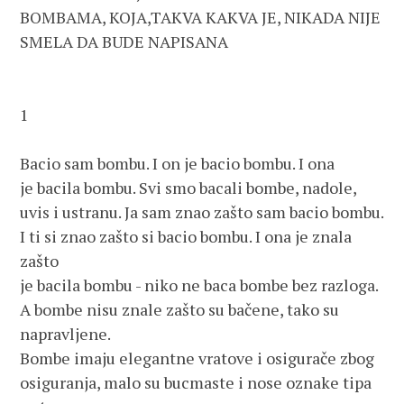
BOMBAMA, KOJA,TAKVA KAKVA JE, NIKADA NIJE 
SMELA DA BUDE NAPISANA
1 
Bacio sam bombu. I on je bacio bombu. I ona
je bacila bombu. Svi smo bacali bombe, nadole,
uvis i ustranu. Ja sam znao zašto sam bacio bombu. 
I ti si znao zašto si bacio bombu. I ona je znala 
zašto 
je bacila bombu - niko ne baca bombe bez razloga.
A bombe nisu znale zašto su bačene, tako su 
napravljene. 
Bombe imaju elegantne vratove i osigurače zbog 
osiguranja, malo su bucmaste i nose oznake tipa 