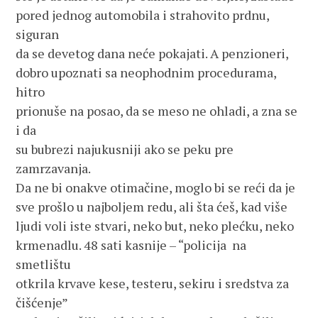
pored jednog automobila i strahovito prdnu, 
siguran 
da se devetog dana neće pokajati. A penzioneri, 
dobro upoznati sa neophodnim procedurama, 
hitro 
prionuše na posao, da se meso ne ohladi, a zna se 
i da 
su bubrezi najukusniji ako se peku pre 
zamrzavanja. 
Da ne bi onakve otimačine, moglo bi se reći da je 
sve prošlo u najboljem redu, ali šta ćeš, kad više 
ljudi voli iste stvari, neko but, neko plećku, neko
krmenadlu. 48 sati kasnije – “policija  na 
smetlištu 
otkrila krvave kese, testeru, sekiru i sredstva za 
čišćenje”