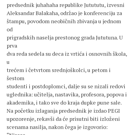
predsednik juhahaha republike Jutututu, izvesni 
Aleksandar Balakaha, održao je konferenciju za 
štampu, povodom neobičnih zbivanja u jednom 
od 
prigradskih naselja prestonog grada Jututuna. U 
prva
dva reda sedela su deca iz vrtića i osnovnih škola, 
u
trećem i četvrtom srednjoškolci, u petom i 
šestom
studenti i postdoplomci, dalje su se nizali redovi
uglednika: učitelja, nastavika, profesora, popova i
akademika, i tako sve do kraja dupke pune sale. 
Na početku izlaganja predsednik je izdao PEGI 
upozorenje, rekavši da će prisutni biti izloženi
scenama nasilja, nakon čega je izgovorio: 