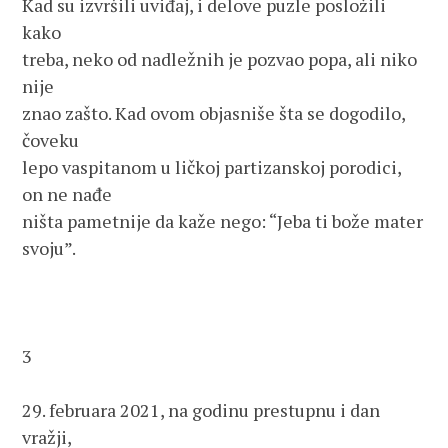
Kad su izvršili uviđaj, i delove puzle posložili 
kako
treba, neko od nadležnih je pozvao popa, ali niko 
nije 
znao zašto. Kad ovom objasniše šta se dogodilo, 
čoveku 
lepo vaspitanom u ličkoj partizanskoj porodici, 
on ne nađe 
ništa pametnije da kaže nego: “Jeba ti bože mater 
svoju”. 
3
29. februara 2021, na godinu prestupnu i dan 
vražji,