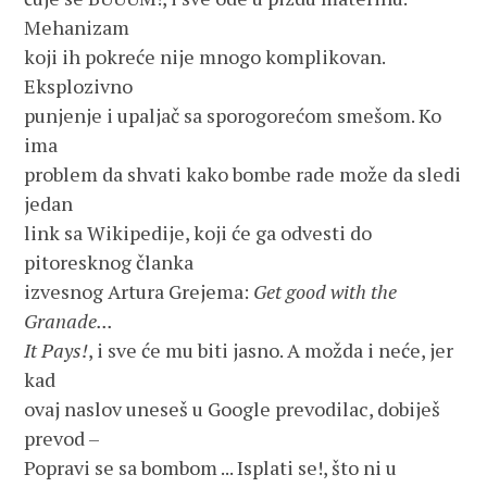
Mehanizam
koji ih pokreće nije mnogo komplikovan. 
Eksplozivno
punjenje i upaljač sa sporogorećom smešom. Ko 
ima 
problem da shvati kako bombe rade može da sledi 
jedan
link sa Wikipedije, koji će ga odvesti do 
pitoresknog članka
izvesnog Artura Grejema: 
Get good with the 
Granade... 
It Pays!
, i sve će mu biti jasno. A možda i neće, jer 
kad
ovaj naslov uneseš u Google prevodilac, dobiješ 
prevod –
Popravi se sa bombom ... Isplati se!, što ni u 