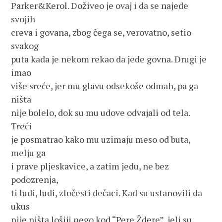
Parker&Kerol. Doživeo je ovaj i da se najede 
svojih 
creva i govana, zbog čega se, verovatno, setio 
svakog 
puta kada je nekom rekao da jede govna. Drugi je 
imao
više sreće, jer mu glavu odsekoše odmah, pa ga 
ništa
nije bolelo, dok su mu udove odvajali od tela. 
Treći 
je posmatrao kako mu uzimaju meso od buta, 
melju ga 
i prave pljeskavice, a zatim jedu, ne bez 
podozrenja, 
ti ludi, ludi, zločesti dečaci. Kad su ustanovili da 
ukus
nije ništa lošiji nego kod “Pere Ždere”, jeli su 