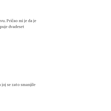
u. Pričao mi je da je
upuje dvadeset
u joj se zato smanjile