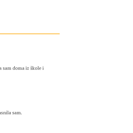
a sam doma iz škole i
asnila sam.