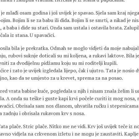
je mlađi osam godina i još uvijek je spavao. Sjela sam kraj njega
jim. Bojim li se za babu ili dida. Bojim li se smrti, a nikad je nis
i, a baba i dide su stari. Onda sam ustala i ostavila brata. Zalup
ala iz stana. U spavaćici.
sila bila je prekratka. Odmah se moglo vidjeti da moje nabujal
ju, rubovi suknje doticali su mi koljena, a rukavi laktove. Bila je 
eniti za dvodijelnu pidžamu koju su mi roditelji kupili.
ce i zato je uvijek izgledala lijepo, čak i ujutro. Tata je nosio 
ljno, kao da se umjesto za u krevet, sprema za na posao.
red vrata babine kuće, pogledala u njih i nisam znala želim li 
la. A onda su teške i guste kapi krvi počele curiti iz mog nosa, r
spavaćici. Obrisala sam nos dlanom, uhvatila ručku i stepenicam
a zadnju i obrisala rukavom krv s nosa.
Tata plače. Stric plače. Nitko me ne vidi. Krv još uvijek teče iz
avno vidjela na crkvenom izletu i ne mogu je zaustaviti. Kaplje