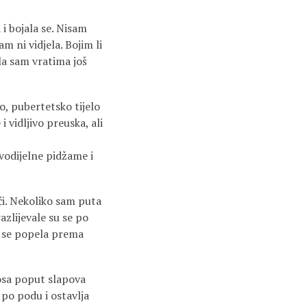
 i bojala se. Nisam
am ni vidjela. Bojim li
ila sam vratima još
o, pubertetsko tijelo
i vidljivo preuska, ali
dvodijelne pidžame i
ući. Nekoliko sam puta
azlijevale su se po
a se popela prema
 nosa poput slapova
 po podu i ostavlja