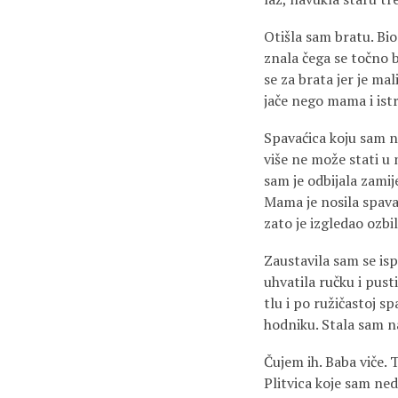
Otišla sam bratu. Bio 
znala čega se točno bo
se za brata jer je mal
jače nego mama i istrč
Spavaćica koju sam no
više ne može stati u n
sam je odbijala zamij
Mama je nosila spavaći
zato je izgledao ozbi
Zaustavila sam se isp
uhvatila ručku i pusti
tlu i po ružičastoj 
hodniku. Stala sam n
Čujem ih. Baba viče. 
Plitvica koje sam ned