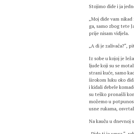
Stojimo dide i ja jed
„Moj dide vam nikad n
ga, samo zbog tete J
prije nisam vidjela.
„A di je zalivača?“, p
Iz sobe u kojoj je l
ljude koji su se mota
strani kuće, samo kad
širokom luku oko dida
i kidali debele komade
su teško pronašli ko
možemo u potpunosti ri
usne rukama, osvrtali
Na kauču u dnevnoj so
„Dide ti je umra.“, rek