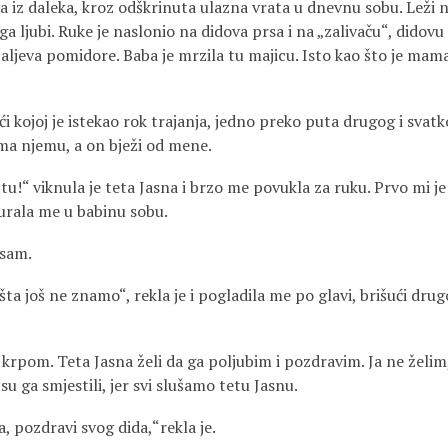
a iz daleka, kroz odškrinuta ulazna vrata u dnevnu sobu. Leži 
 ga ljubi. Ruke je naslonio na didova prsa i na „zalivaču“, didov
zaljeva pomidore. Baba je mrzila tu majicu. Isto kao što je mam
jeći kojoj je istekao rok trajanja, jedno preko puta drugog i sva
ma njemu, a on bježi od mene.
 tu!“ viknula je teta Jasna i brzo me povukla za ruku. Prvo mi je 
gurala me u babinu sobu.
 sam.
išta još ne znamo“, rekla je i pogladila me po glavi, brišući dr
krpom. Teta Jasna želi da ga poljubim i pozdravim. Ja ne želim
su ga smjestili, jer svi slušamo tetu Jasnu.
a, pozdravi svog dida,“rekla je.