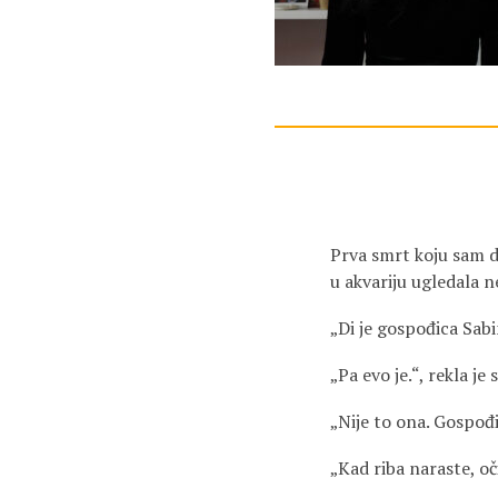
Prva smrt koju sam do
u akvariju ugledala n
„Di je gospođica Sab
„Pa evo je.“, rekla je 
„Nije to ona. Gospođi
„Kad riba naraste, oči