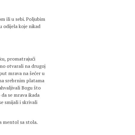
m ili u sebi. Poljubim
 odijela koje nikad
vku, promatrajući
smo otvarali na drugoj
oput mrava na šećer u
a na srebrnim platama
zahvaljivali Bogu što
o da se mrava ikada
 smijali i skrivali
a mentol sa stola.