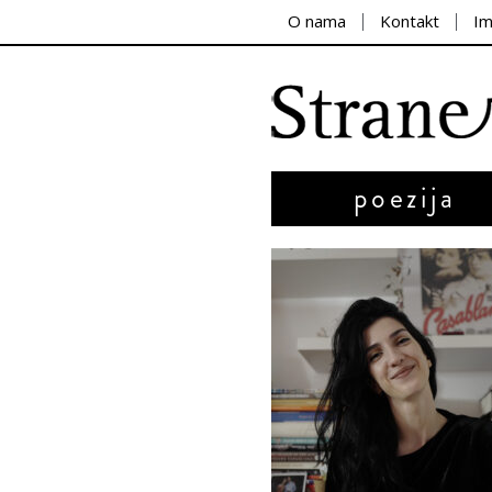
O nama
Kontakt
I
poezija