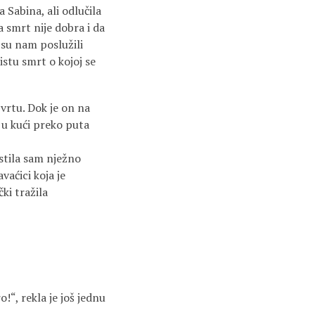
Sabina, ali odlučila
a smrt nije dobra i da
d su nam poslužili
istu smrt o kojoj se
vrtu. Dok je on na
 u kući preko puta
ustila sam nježno
vaćici koja je
ki tražila
o!“, rekla je još jednu