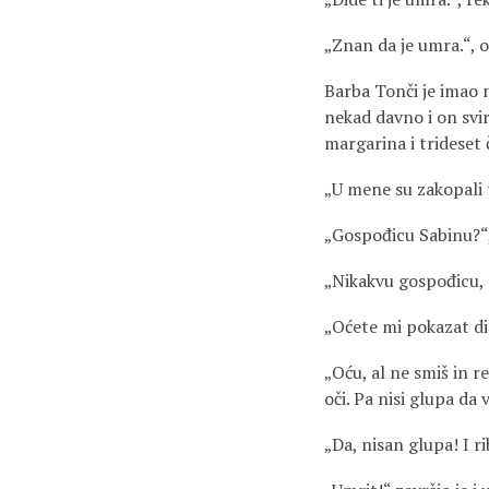
„Znan da je umra.“, 
Barba Tonči je imao n
nekad davno i on svir
margarina i trideset
„U mene su zakopali t
„Gospođicu Sabinu?“,
„Nikakvu gospođicu, n
„Oćete mi pokazat di 
„Oću, al ne smiš in re
oči. Pa nisi glupa da 
„Da, nisan glupa! I 