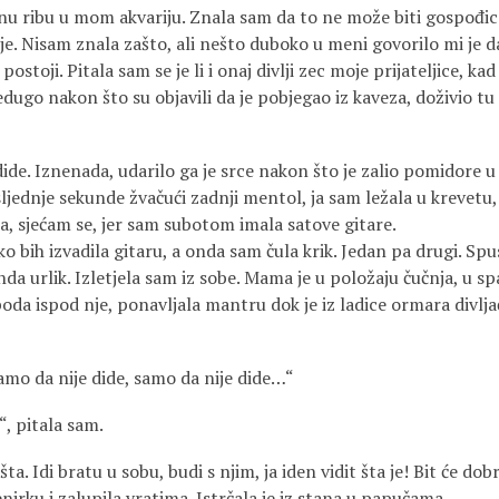
u ribu u mom akvariju. Znala sam da to ne može biti gospođica 
je. Nisam znala zašto, ali nešto duboko u meni govorilo mi je d
 postoji. Pitala sam se je li i onaj divlji zec moje prijateljice, ka
dugo nakon što su objavili da je pobjegao iz kaveza, doživio tu 
de. Iznenada, udarilo ga je srce nakon što je zalio pomidore u 
ljednje sekunde žvačući zadnji mentol, ja sam ležala u krevetu,
ta, sjećam se, jer sam subotom imala satove gitare.
o bih izvadila gitaru, a onda sam čula krik. Jedan pa drugi. Sp
da urlik. Izletjela sam iz sobe. Mama je u položaju čučnja, u spa
oda ispod nje, ponavljala mantru dok je iz ladice ormara divljač
amo da nije dide, samo da nije dide…“
?“, pitala sam.
a. Idi bratu u sobu, budi s njim, ja iden vidit šta je! Bit će dobr
enirku i zalupila vratima. Istrčala je iz stana u papučama.