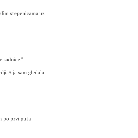
 malim stepenicama uz
ve sadnice.“
lji. A ja sam gledala
am po prvi puta