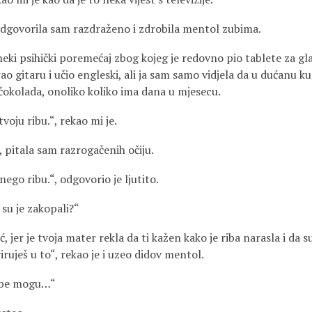
odgovorila sam razdraženo i zdrobila mentol zubima.
eki psihički poremećaj zbog kojeg je redovno pio tablete za glav
ao gitaru i učio engleski, ali ja sam samo vidjela da u dućanu k
 čokolada, onoliko koliko ima dana u mjesecu.
voju ribu.“, rekao mi je.
 pitala sam razrogačenih očiju.
ego ribu.“, odgovorio je ljutito.
su je zakopali?“
ć, jer je tvoja mater rekla da ti kažen kako je riba narasla i da s
viruješ u to“, rekao je i uzeo didov mentol.
ribe mogu…“