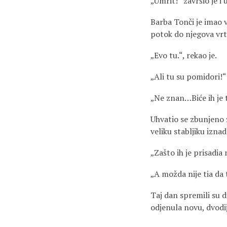
„Umrit!“ završio je i 
Barba Tonči je imao 
potok do njegova vrt
„Evo tu.“, rekao je.
„Ali tu su pomidori!“
„Ne znan…Biće ih je tv
Uhvatio se zbunjeno z
veliku stabljiku izna
„Zašto ih je prisadia
„A možda nije tia da 
Taj dan spremili su d
odjenula novu, dvodi