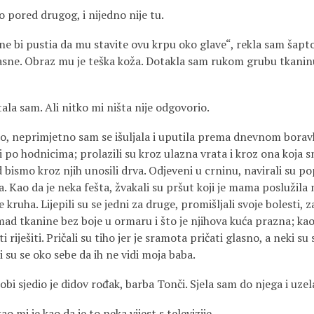
no pored drugog, i nijedno nije tu.
e bi pustia da mu stavite ovu krpu oko glave“, rekla sam šapto
asne. Obraz mu je teška koža. Dotakla sam rukom grubu tkaninu
itala sam. Ali nitko mi ništa nije odgovorio.
ežao, neprimjetno sam se išuljala i uputila prema dnevnom bora
li po hodnicima; prolazili su kroz ulazna vrata i kroz ona koja 
 bismo kroz njih unosili drva. Odjeveni u crninu, navirali su p
. Kao da je neka fešta, žvakali su pršut koji je mama poslužil
 kruha. Lijepili su se jedni za druge, promišljali svoje bolesti, 
mad tkanine bez boje u ormaru i što je njihova kuća prazna; ka
ješiti. Pričali su tiho jer je sramota pričati glasno, a neki su se
 su se oko sebe da ih ne vidi moja baba.
bi sjedio je didov rođak, barba Tonči. Sjela sam do njega i uzel
ao mi je kao da je to neka vijest s televizije.