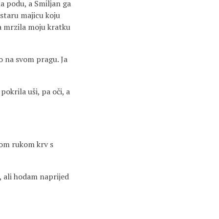
na podu, a Smiljan ga
u staru majicu koju
a mrzila moju kratku
tko na svom pragu. Ja
pokrila uši, pa oči, a
ugom rukom krv s
, ali hodam naprijed