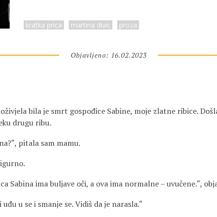
kratka prica
martina divic
proza
Objavljeno: 16.02.2023
živjela bila je smrt gospođice Sabine, moje zlatne ribice. Došl
eku drugu ribu.
ina?“, pitala sam mamu.
sigurno.
ca Sabina ima buljave oči, a ova ima normalne – uvučene.“, obj
 uđu u se i smanje se. Vidiš da je narasla.“