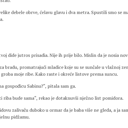
ustao.
velike debele obrve, ćelavu glavu i dva metra. Spustili smo se
a.
oj dide jutros prisadia. Nije ih prije bilo. Mislin da je nosia no
a bradu, promatrajući mladice koje su se sunčale u vlažnoj zem
d groba moje ribe. Kako raste i okreće listove prema suncu.
 na gospođicu Sabinu?“, pitala sam ga.
ti riba bude sama“, rekao je dotaknuvši nježno list pomidora.
idovu zalivaču duboko u ormar da je baba više ne gleda, a ja s
jelnu pidžamu.