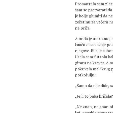
Promatrala sam zlatn
sam se pretvarati da 
je bolje glumiti da ne
zečetinu za večeru ne
ne priča.
A onda je umro moj di
kauču disao svoje pos
njegove. Bila je subo
Uzela sam futrolu kak
gitaru na krevet. A on
pokrivala mali krug p
potkošulju:
„Samo da nije dide, s
„Je li to baba kričala
„Ne znan, ne znan ništ
laž, navukla staru tr