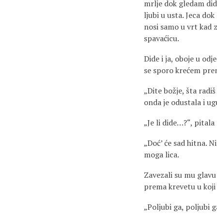
mrlje dok gledam did
ljubi u usta. Jeca dok
nosi samo u vrt kad 
spavaćicu.
Dide i ja, oboje u od
se sporo krećem pre
„Dite božje, šta radiš
onda je odustala i u
„Je li dide…?“, pitala
„Doć’ će sad hitna. N
moga lica.
Zavezali su mu glavu 
prema krevetu u koji 
„Poljubi ga, poljubi g