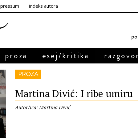
mpressum
Indeks autora
por
proza
esej/kritika
razgovo
PROZA
Martina Divić: I ribe umiru
Autor/ica: Martina Divić