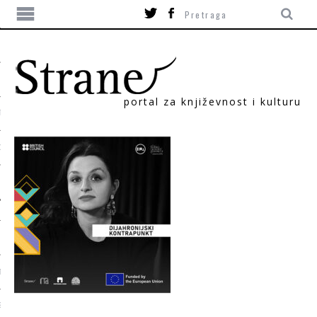
portal za književnost i kulturu
TIKA
ORI
T
SUM