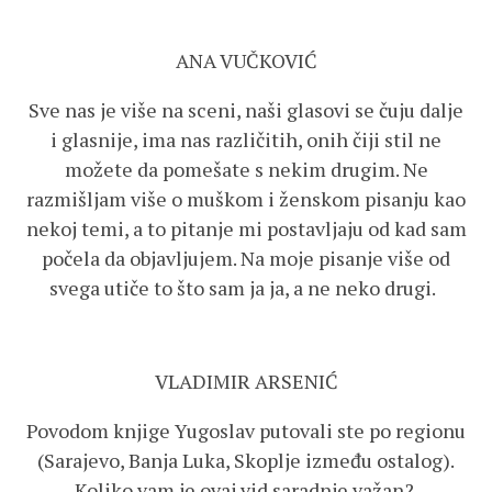
ANA VUČKOVIĆ
Sve nas je više na sceni, naši glasovi se čuju dalje
i glasnije, ima nas različitih, onih čiji stil ne
možete da pomešate s nekim drugim. Ne
razmišljam više o muškom i ženskom pisanju kao
nekoj temi, a to pitanje mi postavljaju od kad sam
počela da objavljujem. Na moje pisanje više od
svega utiče to što sam ja ja, a ne neko drugi.
VLADIMIR ARSENIĆ
Povodom knjige Yugoslav putovali ste po regionu
(Sarajevo, Banja Luka, Skoplje između ostalog).
Koliko vam je ovaj vid saradnje važan?