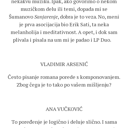
nekakvu muziku. Ipak, ako govorimo o nekom
muzičkom delu ili temi, dopada mi se
Šumanovo
Sanjarenje
, dobra je to veza. No, meni
je prva asocijacija bio Erik Sati, ta neka
melanholija i meditativnost. A opet, i dok sam
plivala i pisala na um mi je padao i LP Duo.
VLADIMIR ARSENIĆ
Često pisanje romana porede s komponovanjem.
Zbog čega je to tako po vašem mišljenju?
ANA VUČKOVIĆ
To poređenje je logično i deluje slično. I sama