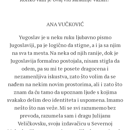
ANA VUČKOVIĆ
Yugoslav je u neku ruku ljubavno pismo
Jugoslaviji, pa je logično da stigne, a i ja sa njim
na sva ta mesta. Na neka od njih ranije, dok je
Jugoslavija formalno postojala, nisam stigla da
odem, pa su mi te posete dragocena i
nezamenljiva iskustva, zato što volim da se
nađem na nekim novim prostorima, ali i zato što
znam da ću tamo da upoznam ljude s kojima
svakako delim deo identiteta i uspomena. Imamo
nešto što nas veže. Mi se svi razumemo bez
prevoda, razumela sam i dragu Julijanu
Veličkovsku, svoju izdavačicu u Severnoj