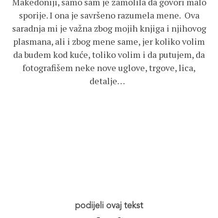
Makedoniji, samo sam je zamolila da govori malo
sporije. I ona je savršeno razumela mene. Ova
saradnja mi je važna zbog mojih knjiga i njihovog
plasmana, ali i zbog mene same, jer koliko volim
da budem kod kuće, toliko volim i da putujem, da
fotografišem neke nove uglove, trgove, lica,
detalje…
podijeli ovaj tekst