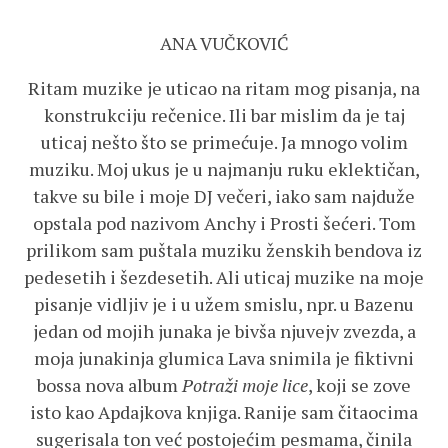
ANA VUČKOVIĆ
Ritam muzike je uticao na ritam mog pisanja, na
konstrukciju rečenice. Ili bar mislim da je taj
uticaj nešto što se primećuje. Ja mnogo volim
muziku. Moj ukus je u najmanju ruku eklektičan,
takve su bile i moje DJ večeri, iako sam najduže
opstala pod nazivom Anchy i Prosti šećeri. Tom
prilikom sam puštala muziku ženskih bendova iz
pedesetih i šezdesetih. Ali uticaj muzike na moje
pisanje vidljiv je i u užem smislu, npr. u Bazenu
jedan od mojih junaka je bivša njuvejv zvezda, a
moja junakinja glumica Lava snimila je fiktivni
bossa nova album
Potraži moje lice
, koji se zove
isto kao Apdajkova knjiga. Ranije sam čitaocima
sugerisala ton već postojećim pesmama, činila