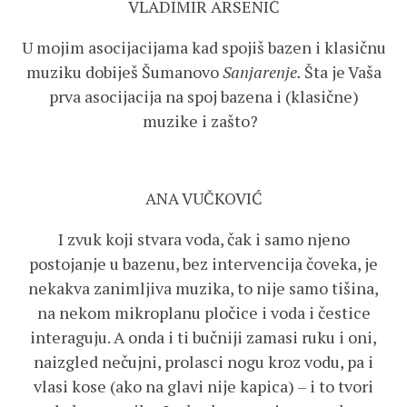
VLADIMIR ARSENIĆ
U mojim asocijacijama kad spojiš bazen i klasičnu
muziku dobiješ Šumanovo
Sanjarenje.
Šta je Vaša
prva asocijacija na spoj bazena i (klasične)
muzike i zašto?
ANA VUČKOVIĆ
I zvuk koji stvara voda, čak i samo njeno
postojanje u bazenu, bez intervencija čoveka, je
nekakva zanimljiva muzika, to nije samo tišina,
na nekom mikroplanu pločice i voda i čestice
interaguju. A onda i ti bučniji zamasi ruku i oni,
naizgled nečujni, prolasci nogu kroz vodu, pa i
vlasi kose (ako na glavi nije kapica) – i to tvori