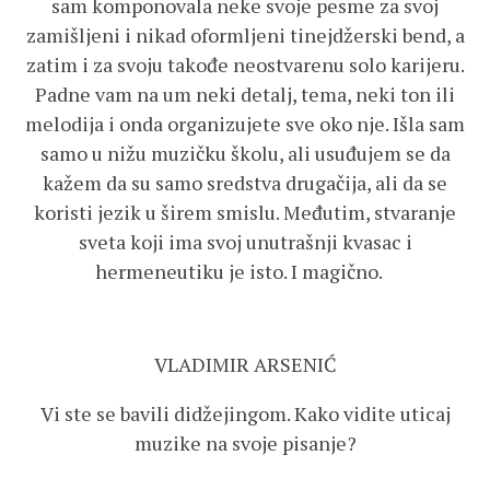
sam komponovala neke svoje pesme za svoj
zamišljeni i nikad oformljeni tinejdžerski bend, a
zatim i za svoju takođe neostvarenu solo karijeru.
Padne vam na um neki detalj, tema, neki ton ili
melodija i onda organizujete sve oko nje. Išla sam
samo u nižu muzičku školu, ali usuđujem se da
kažem da su samo sredstva drugačija, ali da se
koristi jezik u širem smislu. Međutim, stvaranje
sveta koji ima svoj unutrašnji kvasac i
hermeneutiku je isto. I magično.
VLADIMIR ARSENIĆ
Vi ste se bavili didžejingom. Kako vidite uticaj
muzike na svoje pisanje?