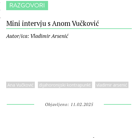
RAZGOVORI
 AUTORA
Mini intervju s Anom Vučković
Autor/ica: Vladimir Arsenić
Ana Vučković
dijahoronijski kontrapunkt
vladimir arsenić
Objavljeno: 11.02.2025