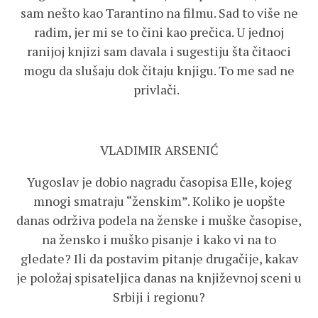
sam nešto kao Tarantino na filmu. Sad to više ne
radim, jer mi se to čini kao prečica. U jednoj
ranijoj knjizi sam davala i sugestiju šta čitaoci
mogu da slušaju dok čitaju knjigu. To me sad ne
privlači.
VLADIMIR ARSENIĆ
Yugoslav je dobio nagradu časopisa Elle, kojeg
mnogi smatraju “ženskim”. Koliko je uopšte
danas održiva podela na ženske i muške časopise,
na žensko i muško pisanje i kako vi na to
gledate? Ili da postavim pitanje drugačije, kakav
je položaj spisateljica danas na književnoj sceni u
Srbiji i regionu?