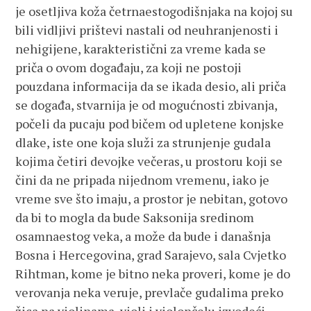
je osetljiva koža četrnaestogodišnjaka na kojoj su
bili vidljivi prištevi nastali od neuhranjenosti i
nehigijene, karakteristični za vreme kada se
priča o ovom događaju, za koji ne postoji
pouzdana informacija da se ikada desio, ali priča
se događa, stvarnija je od mogućnosti zbivanja,
počeli da pucaju pod bičem od upletene konjske
dlake, iste one koja služi za strunjenje gudala
kojima četiri devojke večeras, u prostoru koji se
čini da ne pripada nijednom vremenu, iako je
vreme sve što imaju, a prostor je nebitan, gotovo
da bi to mogla da bude Saksonija sredinom
osamnaestog veka, a može da bude i današnja
Bosna i Hercegovina, grad Sarajevo, sala Cvjetko
Rihtman, kome je bitno neka proveri, kome je do
verovanja neka veruje, prevlače gudalima preko