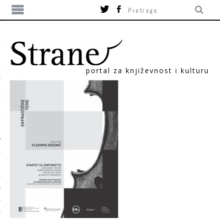
portal za književnost i kulturu
TIKA
ORI
T
SUM