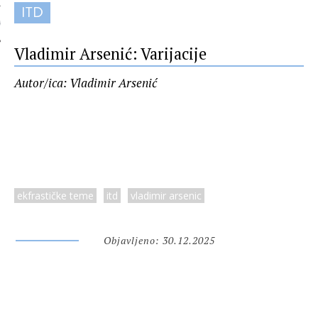
ITD
 AUTORA
Vladimir Arsenić: Varijacije
Autor/ica: Vladimir Arsenić
ekfrastičke teme
itd
vladimir arsenic
Objavljeno: 30.12.2025