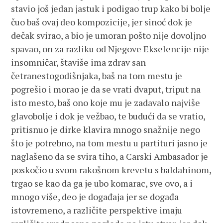
stavio još jedan jastuk i podigao trup kako bi bolje
čuo baš ovaj deo kompozicije, jer sinoć dok je
dečak svirao, a bio je umoran pošto nije dovoljno
spavao, on za razliku od Njegove Ekselencije nije
insomničar, štaviše ima zdrav san
četranestogodišnjaka, baš na tom mestu je
pogrešio i morao je da se vrati dvaput, triput na
isto mesto, baš ono koje mu je zadavalo najviše
glavobolje i dok je vežbao, te budući da se vratio,
pritisnuo je dirke klavira mnogo snažnije nego
što je potrebno, na tom mestu u partituri jasno je
naglašeno da se svira tiho, a Carski Ambasador je
poskočio u svom rakošnom krevetu s baldahinom,
trgao se kao da ga je ubo komarac, sve ovo, a i
mnogo više, deo je događaja jer se događa
istovremeno, a različite perspektive imaju