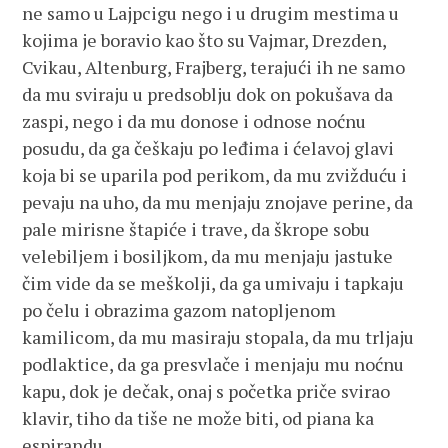
ne samo u Lajpcigu nego i u drugim mestima u
kojima je boravio kao što su Vajmar, Drezden,
Cvikau, Altenburg, Frajberg, terajući ih ne samo
da mu sviraju u predsoblju dok on pokušava da
zaspi, nego i da mu donose i odnose noćnu
posudu, da ga češkaju po leđima i ćelavoj glavi
koja bi se uparila pod perikom, da mu zvižduću i
pevaju na uho, da mu menjaju znojave perine, da
pale mirisne štapiće i trave, da škrope sobu
velebiljem i bosiljkom, da mu menjaju jastuke
čim vide da se meškolji, da ga umivaju i tapkaju
po čelu i obrazima gazom natopljenom
kamilicom, da mu masiraju stopala, da mu trljaju
podlaktice, da ga presvlače i menjaju mu noćnu
kapu, dok je dečak, onaj s početka priče svirao
klavir, tiho da tiše ne može biti, od piana ka
espirandu.