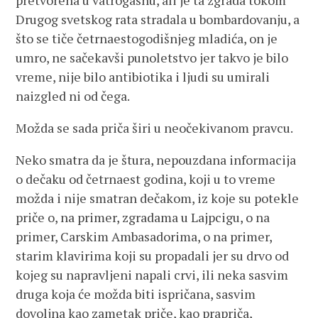
pretvorena u vatrogasnu, ali je ta zgrada tokom
Drugog svetskog rata stradala u bombardovanju, a
što se tiče četrnaestogodišnjeg mladića, on je
umro, ne sačekavši punoletstvo jer takvo je bilo
vreme, nije bilo antibiotika i ljudi su umirali
naizgled ni od čega.
Možda se sada priča širi u neočekivanom pravcu.
Neko smatra da je štura, nepouzdana informacija
o dečaku od četrnaest godina, koji u to vreme
možda i nije smatran dečakom, iz koje su potekle
priče o, na primer, zgradama u Lajpcigu, o na
primer, Carskim Ambasadorima, o na primer,
starim klavirima koji su propadali jer su drvo od
kojeg su napravljeni napali crvi, ili neka sasvim
druga koja će možda biti ispričana, sasvim
dovoljna kao zametak priče, kao prapriča,