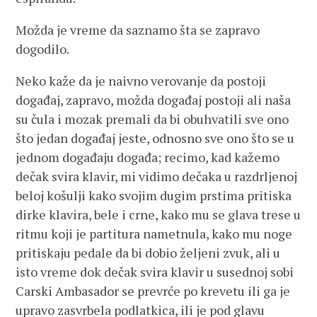
Možda je vreme da saznamo šta se zapravo
dogodilo.
Neko kaže da je naivno verovanje da postoji
događaj, zapravo, možda događaj postoji ali naša
su čula i mozak premali da bi obuhvatili sve ono
što jedan događaj jeste, odnosno sve ono što se u
jednom događaju događa; recimo, kad kažemo
dečak svira klavir, mi vidimo dečaka u razdrljenoj
beloj košulji kako svojim dugim prstima pritiska
dirke klavira, bele i crne, kako mu se glava trese u
ritmu koji je partitura nametnula, kako mu noge
pritiskaju pedale da bi dobio željeni zvuk, ali u
isto vreme dok dečak svira klavir u susednoj sobi
Carski Ambasador se prevrće po krevetu ili ga je
upravo zasvrbela podlatkica, ili je pod glavu