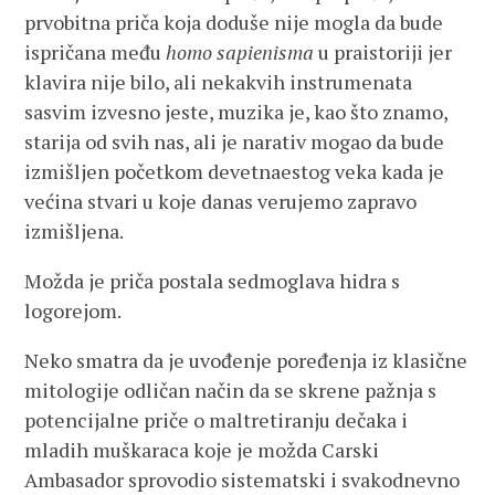
prvobitna priča koja doduše nije mogla da bude
ispričana među
homo sapienisma
u praistoriji jer
klavira nije bilo, ali nekakvih instrumenata
sasvim izvesno jeste, muzika je, kao što znamo,
starija od svih nas, ali je narativ mogao da bude
izmišljen početkom devetnaestog veka kada je
većina stvari u koje danas verujemo zapravo
izmišljena.
Možda je priča postala sedmoglava hidra s
logorejom.
Neko smatra da je uvođenje poređenja iz klasične
mitologije odličan način da se skrene pažnja s
potencijalne priče o maltretiranju dečaka i
mladih muškaraca koje je možda Carski
Ambasador sprovodio sistematski i svakodnevno