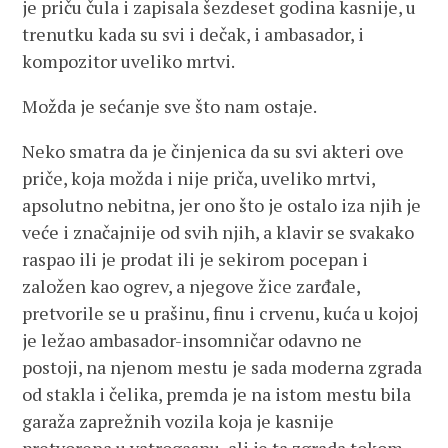
je priču čula i zapisala šezdeset godina kasnije, u
trenutku kada su svi i dečak, i ambasador, i
kompozitor uveliko mrtvi.
Možda je sećanje sve što nam ostaje.
Neko smatra da je činjenica da su svi akteri ove
priče, koja možda i nije priča, uveliko mrtvi,
apsolutno nebitna, jer ono što je ostalo iza njih je
veće i značajnije od svih njih, a klavir se svakako
raspao ili je prodat ili je sekirom pocepan i
založen kao ogrev, a njegove žice zarđale,
pretvorile se u prašinu, finu i crvenu, kuća u kojoj
je ležao ambasador-insomničar odavno ne
postoji, na njenom mestu je sada moderna zgrada
od stakla i čelika, premda je na istom mestu bila
garaža zaprežnih vozila koja je kasnije