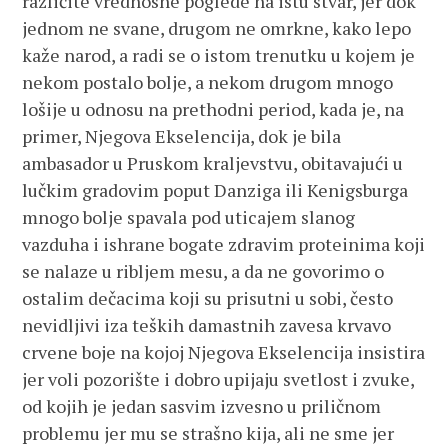
različite vrednosne poglede na istu stvar, jer dok
jednom ne svane, drugom ne omrkne, kako lepo
kaže narod, a radi se o istom trenutku u kojem je
nekom postalo bolje, a nekom drugom mnogo
lošije u odnosu na prethodni period, kada je, na
primer, Njegova Ekselencija, dok je bila
ambasador u Pruskom kraljevstvu, obitavajući u
lučkim gradovim poput Danziga ili Kenigsburga
mnogo bolje spavala pod uticajem slanog
vazduha i ishrane bogate zdravim proteinima koji
se nalaze u ribljem mesu, a da ne govorimo o
ostalim dečacima koji su prisutni u sobi, često
nevidljivi iza teških damastnih zavesa krvavo
crvene boje na kojoj Njegova Ekselencija insistira
jer voli pozorište i dobro upijaju svetlost i zvuke,
od kojih je jedan sasvim izvesno u priličnom
problemu jer mu se strašno kija, ali ne sme jer