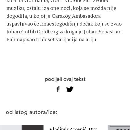
žica na violinama, violi i violončelu izvodeći
muziku, ostalu iza one noći, koja se možda nije
dogodila, u kojoj je Carskog Ambasadora
uspavljivao četrnaestogodišnji dečak koji se zvao
Johan Gotlib Goldberg za koga je Johan Sebastian
Bah napisao trideset varijacija na ariju.
podijeli ovaj tekst
od istog autora/ice:
Vladimir Arsenić: Dva