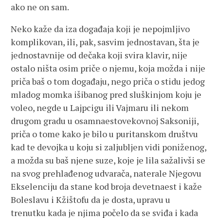
ako ne on sam.
Neko kaže da iza događaja koji je nepojmljivo
komplikovan, ili, pak, sasvim jednostavan, šta je
jednostavnije od dečaka koji svira klavir, nije
ostalo ništa osim priče o njemu, koja možda i nije
priča baš o tom događaju, nego priča o stidu jedog
mladog momka išibanog pred sluškinjom koju je
voleo, negde u Lajpcigu ili Vajmaru ili nekom
drugom gradu u osamnaestovekovnoj Saksoniji,
priča o tome kako je bilo u puritanskom društvu
kad te devojka u koju si zaljubljen vidi poniženog,
a možda su baš njene suze, koje je lila sažalivši se
na svog prehlađenog udvarača, naterale Njegovu
Ekselenciju da stane kod broja devetnaest i kaže
Boleslavu i Kžištofu da je dosta, upravu u
trenutku kada je njima počelo da se sviđa i kada