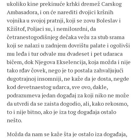
ukoliko kine prekinuće krhki dremež Carskog
Ambasadora, i on će narediti dvojici kršnih
vojnika u svojoj pratnji, koji se zovu Boleslav i
Kžištof, Poljaci su, i nemilosrdni, da
četranestogodišnjeg dečaka vežu za stub srama
koji se nalazi u zadnjem dovrištu palate i ogolivši
mu leđa i tur odvale mu dvadeset i pet udaraca
bičem, dok Njegova Ekselencija, koja možda i nije
tako rđav čovek, nego je to postala zahvaljujući
dugotrajnoj insomniji, ne kaže da je dosta, negde
kod devetnaestog udarca, sve ovo, dakle,
podrazumeva jedan događaj za koji niko ne može
da utvrdi da se zaista dogodio, ali, kako rekosmo,
to i nije bitno, ako je iza tog događaja ostalo
nešto.
Možda da nam se kaže šta je ostalo iza događaja,