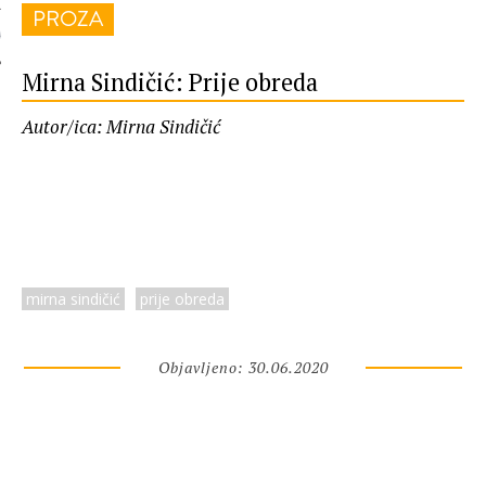
PROZA
 AUTORA
Mirna Sindičić: Prije obreda
Autor/ica: Mirna Sindičić
mirna sindičić
prije obreda
Objavljeno: 30.06.2020