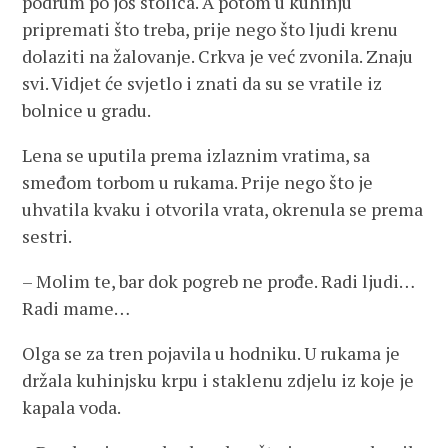
podrum po još stolica. A potom u kuhinju
pripremati što treba, prije nego što ljudi krenu
dolaziti na žalovanje. Crkva je već zvonila. Znaju
svi. Vidjet će svjetlo i znati da su se vratile iz
bolnice u gradu.
Lena se uputila prema izlaznim vratima, sa
smeđom torbom u rukama. Prije nego što je
uhvatila kvaku i otvorila vrata, okrenula se prema
sestri.
– Molim te, bar dok pogreb ne prođe. Radi ljudi…
Radi mame…
Olga se za tren pojavila u hodniku. U rukama je
držala kuhinjsku krpu i staklenu zdjelu iz koje je
kapala voda.