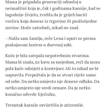
Mama je pripadala generaciji odrasloj u
neimaštini koja je, čak i godinama kasnije, kad se
lagodnije živjelo, tvrdila da je grijeh baciti
vrećicu koju donese iz trgovine ili prošlotjedne
novine. Može zatrebati, nikad ne znaš.
– Našla sam žarulju, reče Lena i uputi se prema
prašnjavom lusteru u dnevnoj sobi.
Kuću je bila zatrpala nepotrebnim stvarima.
Mama bi znala, uz kavu sa susjedom, reći da mora
pola kuće odnijeti u kontejner. Ali to nikad ne bi
napravila. Prepuštala je da se stvari riješe same
od sebe. Da netko umjesto nje donese odluku. Da
netko umjesto nje sredi ormare. Da ju netko
konačno odvede liječniku.
Trenutak kasnije osvijetlila je prizemlje.