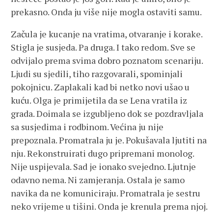
prekasno. Onda ju više nije mogla ostaviti samu.
Začula je kucanje na vratima, otvaranje i korake.
Stigla je susjeda. Pa druga. I tako redom. Sve se
odvijalo prema svima dobro poznatom scenariju.
Ljudi su sjedili, tiho razgovarali, spominjali
pokojnicu. Zaplakali kad bi netko novi ušao u
kuću. Olga je primijetila da se Lena vratila iz
grada. Doimala se izgubljeno dok se pozdravljala
sa susjedima i rodbinom. Većina ju nije
prepoznala. Promatrala ju je. Pokušavala ljutiti na
nju. Rekonstruirati dugo pripremani monolog.
Nije uspijevala. Sad je ionako svejedno. Ljutnje
odavno nema. Ni zamjeranja. Ostala je samo
navika da ne komuniciraju. Promatrala je sestru
neko vrijeme u tišini. Onda je krenula prema njoj.