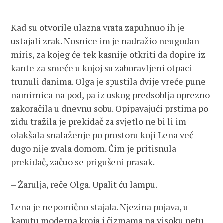
Kad su otvorile ulazna vrata zapuhnuo ih je
ustajali zrak. Nosnice im je nadražio neugodan
miris, za kojeg će tek kasnije otkriti da dopire iz
kante za smeće u kojoj su zaboravljeni otpaci
trunuli danima. Olga je spustila dvije vreće pune
namirnica na pod, pa iz uskog predsoblja oprezno
zakoračila u dnevnu sobu. Opipavajući prstima po
zidu tražila je prekidač za svjetlo ne bi li im
olakšala snalaženje po prostoru koji Lena već
dugo nije zvala domom. Čim je pritisnula
prekidač, začuo se prigušeni prasak.
– Žarulja, reče Olga. Upalit ću lampu.
Lena je nepomično stajala. Njezina pojava, u
kaputu moderna kroja i čizmama na visoku petu,