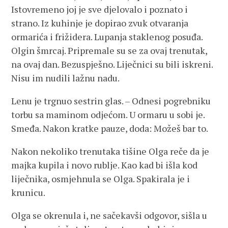
Istovremeno joj je sve djelovalo i poznato i
strano. Iz kuhinje je dopirao zvuk otvaranja
ormarića i frižidera. Lupanja staklenog posuđa.
Olgin šmrcaj. Pripremale su se za ovaj trenutak,
na ovaj dan. Bezuspješno. Liječnici su bili iskreni.
Nisu im nudili lažnu nadu.
Lenu je trgnuo sestrin glas. – Odnesi pogrebniku
torbu sa maminom odjećom. U ormaru u sobi je.
Smeđa. Nakon kratke pauze, doda: Možeš bar to.
Nakon nekoliko trenutaka tišine Olga reče da je
majka kupila i novo rublje. Kao kad bi išla kod
liječnika, osmjehnula se Olga. Spakirala je i
krunicu.
Olga se okrenula i, ne sačekavši odgovor, sišla u