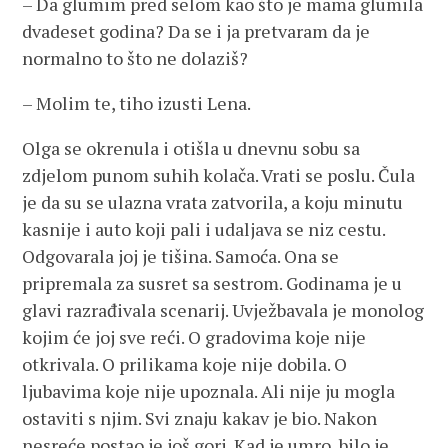
– Da glumim pred selom kao što je mama glumila
dvadeset godina? Da se i ja pretvaram da je
normalno to što ne dolaziš?
– Molim te, tiho izusti Lena.
Olga se okrenula i otišla u dnevnu sobu sa
zdjelom punom suhih kolača. Vrati se poslu. Čula
je da su se ulazna vrata zatvorila, a koju minutu
kasnije i auto koji pali i udaljava se niz cestu.
Odgovarala joj je tišina. Samoća. Ona se
pripremala za susret sa sestrom. Godinama je u
glavi razrađivala scenarij. Uvježbavala je monolog
kojim će joj sve reći. O gradovima koje nije
otkrivala. O prilikama koje nije dobila. O
ljubavima koje nije upoznala. Ali nije ju mogla
ostaviti s njim. Svi znaju kakav je bio. Nakon
nesreće postao je još gori. Kad je umro, bilo je