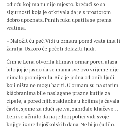
odjeću kojima tu nije mjesto, krećući se sa
sigurnosti koja je otkrivala da je s prostorom
dobro upoznata. Punih ruku uputila se prema
vratima.
– Naložit ću peć. Vidi u ormaru pored vrata ima li
žarulja. Uskoro će početi dolaziti ljudi.
Čim je Lena otvorila klimavi ormar pored ulaza
bilo joj je jasno da se mama sve ovo vrijeme nije
nimalo promijenila. Bila je jedna od onih ljudi
koji ništa ne mogu baciti. U ormaru su na starim
kišobranima bile naslagane prazne kutije za
cipele, a pored njih staklenke u kojima je čuvala
čavle, sjeme za idući sjetvu, zahrđale ključeve…
Leni se učinilo da na jednoj polici vidi svoje
knjige iz srednjoškolskih dana. Ne bi ju čudilo.