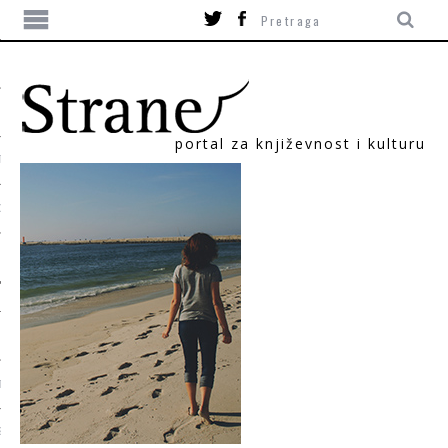
portal za književnost i kulturu
TIKA
ORI
T
SUM