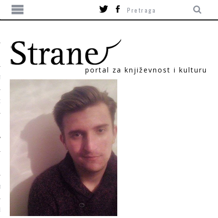
portal za književnost i kulturu
TIKA
ORI
T
SUM