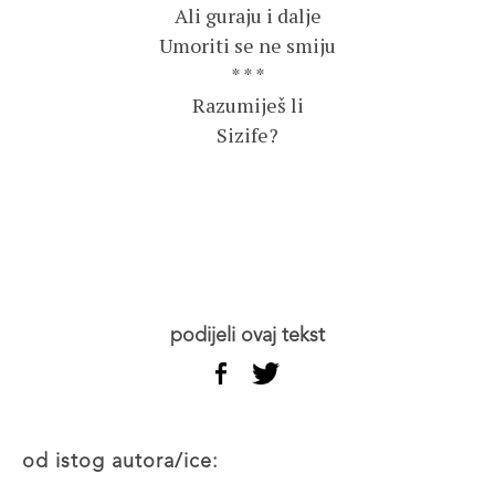
Ali guraju i dalje
Umoriti se ne smiju
* * *
Razumiješ li
Sizife?
podijeli ovaj tekst
od istog autora/ice: