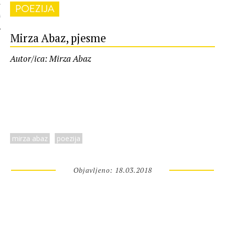
POEZIJA
 AUTORA
Mirza Abaz, pjesme
Autor/ica: Mirza Abaz
mirza abaz
poezija
Objavljeno: 18.03.2018