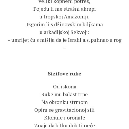
veliki kopneni potres,
Pojedu li me strašni akrepi
u tropskoj Amazoniji,
Izgorim li s džinovskim biljkama
u arkadijskoj Sekvoji:
– umrijet ću s mišlju da je Israfil a.s. puhnuo u rog
–
Sizifove ruke
Od iskona
Ruke mu balast trpe
Na obronku strmom
Opiru se gravitacionoj sili
Klonule i oronule
Znaju da bitku dobiti neće