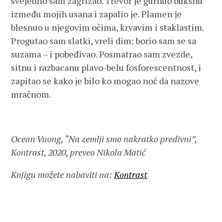
svejedno sam zagrizao. Trevor je gurnuo buksnu
između mojih usana i zapalio je. Plamen je
blesnuo u njegovim očima, krvavim i staklastim.
Progutao sam slatki, vreli dim; borio sam se sa
suzama – i pobeđivao. Posmatrao sam zvezde,
sitnu i razbacanu plavo-belu fosforescentnost, i
zapitao se kako je bilo ko mogao noć da nazove
mračnom.
Ocean Vuong, “Na zemlji smo nakratko predivni”,
Kontrast, 2020, preveo Nikola Matić
Knjigu možete nabaviti na:
Kontrast