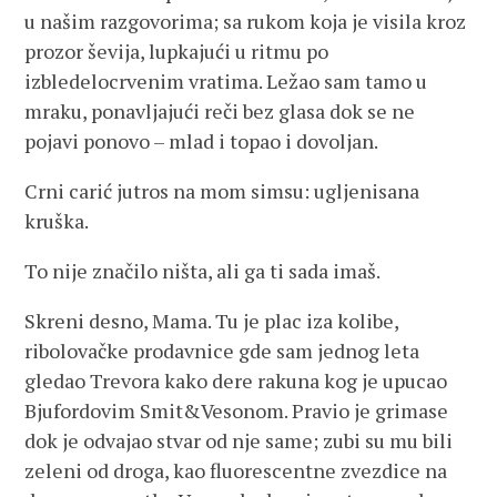
u našim razgovorima; sa rukom koja je visila kroz
prozor ševija, lupkajući u ritmu po
izbledelocrvenim vratima. Ležao sam tamo u
mraku, ponavljajući reči bez glasa dok se ne
pojavi ponovo – mlad i topao i dovoljan.
Crni carić jutros na mom simsu: ugljenisana
kruška.
To nije značilo ništa, ali ga ti sada imaš.
Skreni desno, Mama. Tu je plac iza kolibe,
ribolovačke prodavnice gde sam jednog leta
gledao Trevora kako dere rakuna kog je upucao
Bjufordovim Smit&Vesonom. Pravio je grimase
dok je odvajao stvar od nje same; zubi su mu bili
zeleni od droga, kao fluorescentne zvezdice na