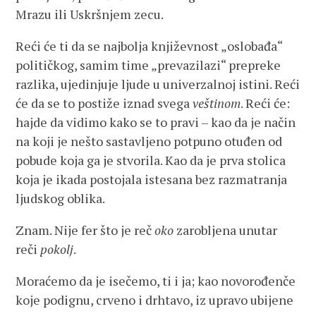
Mrazu ili Uskršnjem zecu.
Reći će ti da se najbolja književnost „oslobađa“
političkog, samim time „prevazilazi“ prepreke
razlika, ujedinjuje ljude u univerzalnoj istini. Reći
će da se to postiže iznad svega
veštinom
. Reći će:
hajde da vidimo kako se to pravi – kao da je način
na koji je nešto sastavljeno potpuno otuđen od
pobude koja ga je stvorila. Kao da je prva stolica
koja je ikada postojala istesana bez razmatranja
ljudskog oblika.
Znam. Nije fer što je reč
oko
zarobljena unutar
reči
pokolj
.
Moraćemo da je isečemo, ti i ja; kao novorođenče
koje podignu, crveno i drhtavo, iz upravo ubijene