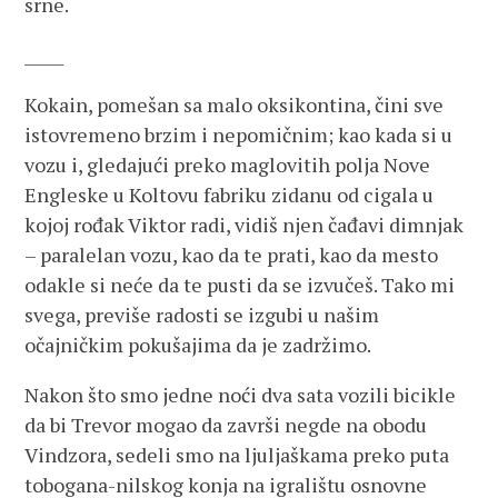
srne.
_____
Kokain, pomešan sa malo oksikontina, čini sve
istovremeno brzim i nepomičnim; kao kada si u
vozu i, gledajući preko maglovitih polja Nove
Engleske u Koltovu fabriku zidanu od cigala u
kojoj rođak Viktor radi, vidiš njen čađavi dimnjak
– paralelan vozu, kao da te prati, kao da mesto
odakle si neće da te pusti da se izvučeš. Tako mi
svega, previše radosti se izgubi u našim
očajničkim pokušajima da je zadržimo.
Nakon što smo jedne noći dva sata vozili bicikle
da bi Trevor mogao da završi negde na obodu
Vindzora, sedeli smo na ljuljaškama preko puta
tobogana-nilskog konja na igralištu osnovne