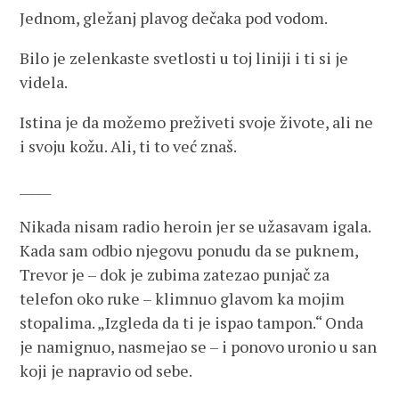
Jednom, gležanj plavog dečaka pod vodom.
Bilo je zelenkaste svetlosti u toj liniji i ti si je
videla.
Istina je da možemo preživeti svoje živote, ali ne
i svoju kožu. Ali, ti to već znaš.
_____
Nikada nisam radio heroin jer se užasavam igala.
Kada sam odbio njegovu ponudu da se puknem,
Trevor je – dok je zubima zatezao punjač za
telefon oko ruke – klimnuo glavom ka mojim
stopalima. „Izgleda da ti je ispao tampon.“ Onda
je namignuo, nasmejao se – i ponovo uronio u san
koji je napravio od sebe.