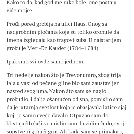
Kako to da, kad god me ruke bole, one postaju
više moje?
Prođi pored groblja na ulici Haus. Onog sa
nadgrobnim pločama koje su toliko oronule da
imena izgledaju kao tragovi zuba. U najstarijem
grobu je Meri-En Kauder (1784–1784).
Ipak smo svi ovde samo jednom.
Tri nedelje nakon što je Trevor umro, zbog trija
lala u vazi od pečene gline bio sam zaustavljen
nasred svog uma. Nakon što sam se naglo
probudio, i dalje ošamućen od sna, pomislio sam
da je jutarnja svetlost koja je obasjavala latice sjaj
koji je samo cveće davalo. Otpuzao sam do
blistajućih čašica; mislio sam da vidim čudo, svoj
sopstveni gorući grm. Ali kada sam se primakao,