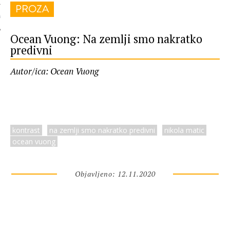
PROZA
 AUTORA
Ocean Vuong: Na zemlji smo nakratko
predivni
Autor/ica: Ocean Vuong
kontrast
na zemlji smo nakratko predivni
nikola matic
ocean vuong
Objavljeno: 12.11.2020