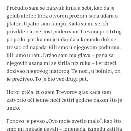
Probudio sam se na zvuk krila u sobi, kao da je
golub uleteo kroz otvoren prozor i sada udara o
plafon. Upalio sam lampu. Kada su mi se oči
privikle na svetlost, video sam Trevora prostrtog
po podu, patika mu je udarala u komodu dok se
tresao od napada. Bili smo u njegovom podrumu.
Bili smo u ratu. Držao sam mu glavu – pena sa
njegovih usana mi se širila niz ruku – i vrišteći
dozivao njegovog matorog. Te noći, u bolnici, on
je preživeo. To je bio već drugi put.
Horor priča: čuo sam Trevorov glas kada sam
zatvorio oči jedne noći četiri godine nakon što je
umro.
Ponovo je pevao „Ovo moje svetlo malo“, kao što
smo mi nekada pevali – iznenada, između zatišja