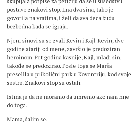
skupljala potpise za peticiju da se u susedstvu
postave znakovi stop. Ima dva sina, tako je
govorila na vratima, i želi da sva deca budu
bezbedna kada se igraju.
Njeni sinovi su se zvali Kevin i Kajl. Kevin, dve
godine stariji od mene, završio je predoziran
heroinom. Pet godina kasnije, Kajl, mlađi sin,
takođe se predozirao. Posle toga se Marša
preselila u prikolični park u Koventriju, kod svoje
sestre. Znakovi stop su ostali.
Istina je da ne moramo da umremo ako nam nije
do toga.
Mama, šalim se.
_____