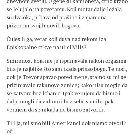
dnevnom svetlu. U gepeku kamioneta, crno krzno
se lelujalo na povetarcu. Koji metar dalje ležala
su dva oka, prljava od prašine i zapanjena
prizorom svojih novih bogova.
Čuješ li ga, vetar koji duva nad rekom iza
Episkopalne crkve na ulici Vilis?
Smirenost koja me je ispunjavala nakon orgazma
bila je najbliže što sam ikada prišao bogu. Te noći,
dok je Trevor spavao pored mene, stalno su mi se
pričinjavale rakunove zenice; kako nisu mogle da
se zatvore bez lobanje. Ipak verujem da bismo i
dalje mogli da vidimo i bez sebe samih. Ipak
verujem da se nikada ne bismo zatvorili.
Ti i ja, mi smo bili Amerikanci dok nismo otvorili
oči.