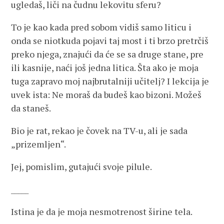
ugledaš, liči na čudnu lekovitu sferu?
To je kao kada pred sobom vidiš samo liticu i
onda se niotkuda pojavi taj most i ti brzo pretrčiš
preko njega, znajući da će se sa druge stane, pre
ili kasnije, naći još jedna litica. Šta ako je moja
tuga zapravo moj najbrutalniji učitelj? I lekcija je
uvek ista: Ne moraš da budeš kao bizoni. Možeš
da staneš.
Bio je rat, rekao je čovek na TV-u, ali je sada
„prizemljen“.
Jej, pomislim, gutajući svoje pilule.
_____
Istina je da je moja nesmotrenost širine tela.