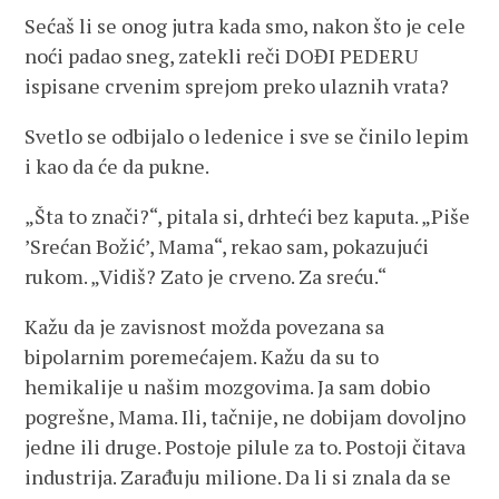
Sećaš li se onog jutra kada smo, nakon što je cele
noći padao sneg, zatekli reči DOĐI PEDERU
ispisane crvenim sprejom preko ulaznih vrata?
Svetlo se odbijalo o ledenice i sve se činilo lepim
i kao da će da pukne.
„Šta to znači?“, pitala si, drhteći bez kaputa. „Piše
’Srećan Božić’, Mama“, rekao sam, pokazujući
rukom. „Vidiš? Zato je crveno. Za sreću.“
Kažu da je zavisnost možda povezana sa
bipolarnim poremećajem. Kažu da su to
hemikalije u našim mozgovima. Ja sam dobio
pogrešne, Mama. Ili, tačnije, ne dobijam dovoljno
jedne ili druge. Postoje pilule za to. Postoji čitava
industrija. Zarađuju milione. Da li si znala da se