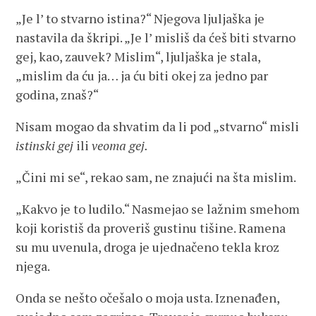
„Je l’ to stvarno istina?“ Njegova ljuljaška je
nastavila da škripi. „Je l’ misliš da ćeš biti stvarno
gej, kao, zauvek? Mislim“, ljuljaška je stala,
„mislim da ću ja… ja ću biti okej za jedno par
godina, znaš?“
Nisam mogao da shvatim da li pod „stvarno“ misli
istinski gej
ili
veoma gej.
„Čini mi se“, rekao sam, ne znajući na šta mislim.
„Kakvo je to ludilo.“ Nasmejao se lažnim smehom
koji koristiš da proveriš gustinu tišine. Ramena
su mu uvenula, droga je ujednačeno tekla kroz
njega.
Onda se nešto očešalo o moja usta. Iznenađen,