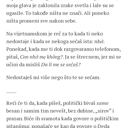
moja glava je zaklonila zrake svetla i lale su se
ugasile. To takođe ništa ne znači. Ali poneko
ništa promeni sve nakon sebe.
Na vijetnamskom je reč za to kada ti neko
nedostaje i kada se nekoga sećaš ista: nhớ.
Ponekad, kada me ti dok razgovaramo telefonom,
pitaš,
Con nhớ mẹ không?
. Ja se štrecnem, jer mi se
učini da misliš
Da li me se sećaš?
Nedostaješ mi više nego što te se sećam.
_____
Reći će ti da, kada pišeš, politički bivaš
samo
besan i samim tim nevešt, bez dubine, „sirov“ i
prazan. Biće ih sramota kada govore o političkim
pitanjima; ponašaće se kao da govore o Deda