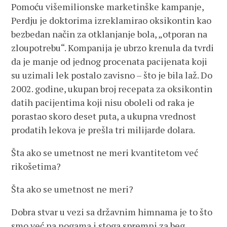
Pomoću višemilionske marketinške kampanje,
Perdju je doktorima izreklamirao oksikontin kao
bezbedan način za otklanjanje bola, „otporan na
zloupotrebu“. Kompanija je ubrzo krenula da tvrdi
da je manje od jednog procenata pacijenata koji
su uzimali lek postalo zavisno – što je bila laž. Do
2002. godine, ukupan broj recepata za oksikontin
datih pacijentima koji nisu oboleli od raka je
porastao skoro deset puta, a ukupna vrednost
prodatih lekova je prešla tri milijarde dolara.
Šta ako se umetnost ne meri kvantitetom već
rikošetima?
Šta ako se umetnost ne meri?
Dobra stvar u vezi sa državnim himnama je to što
smo već na nogama i stoga spremni za beg.