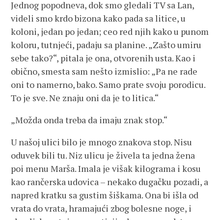
Jednog popodneva, dok smo gledali TV sa Lan,
videli smo krdo bizona kako pada sa litice, u
koloni, jedan po jedan; ceo red njih kako u punom
koloru, tutnjeći, padaju sa planine. „Zašto umiru
sebe tako?“, pitala je ona, otvorenih usta. Kao i
obično, smesta sam nešto izmislio: „Pa ne rade
oni to namerno, bako. Samo prate svoju porodicu.
To je sve. Ne znaju oni da je to litica.“
„Možda onda treba da imaju znak stop.“
U našoj ulici bilo je mnogo znakova stop. Nisu
oduvek bili tu. Niz ulicu je živela ta jedna žena
poi menu Marša. Imala je višak kilograma i kosu
kao rančerska udovica – nekako dugačku pozadi, a
napred kratku sa gustim šiškama. Ona bi išla od
vrata do vrata, hramаjući zbog bolesne noge, i