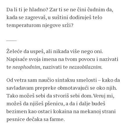
Da li ti je hladno? Zar ti se ne čini čudnim da,
kada se zagrevaš, u suštini dodiruješ telo
temperaturom njegove srži?
_____
Želeće da uspeš, ali nikada više nego oni.
Napisaće svoja imena na tvom povocu i nazivati
te
neophodnim
,
nazivati te
nezaobilaznim.
Od vetra sam naučio sintaksu smelosti – kako da
savladavam prepreke obmotavajući se oko njih.
Tako možeš sebi da stvoriš sebi dom. Veruj mi,
možeš da njišeš pšenicu, a da i dalje budeš
bezimen kao ostaci kokaina na mekanoj strani
pesnice dečaka sa farme.