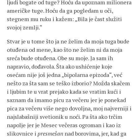
ljudi bogate od tuge? Hoću da upoznam milionera
američke tuge. Hoću da ga pogledam u oči,
stegnem mu ruku i kažem: „Bila je čast služiti
svojoj zemlji.“
Stvar je u tome što ja ne želim da moja tuga bude
otuđena od mene, kao što ne želim ni da moja
sreća bude otuđena. Obe su moje. Ja sam ih
napravio, dođavola. Šta ako ushićenje koje
osećam nije još jedna „bipolarna epizoda“, već
nešto za šta sam se teško izborio? Možda skačem
i ljubim te u vrat prejako kada se vratim kući i
saznam da imamo picu za večeru jer je ponekad
pica za večeru više nego dovoljna, moj najverniji i
najslabašniji svetionik u noći. Pa šta ako trčim
napolje jer je Mesec večeras ogroman i kao iz
slikovnice i
presmešan
nad borovima, jer, kad ga