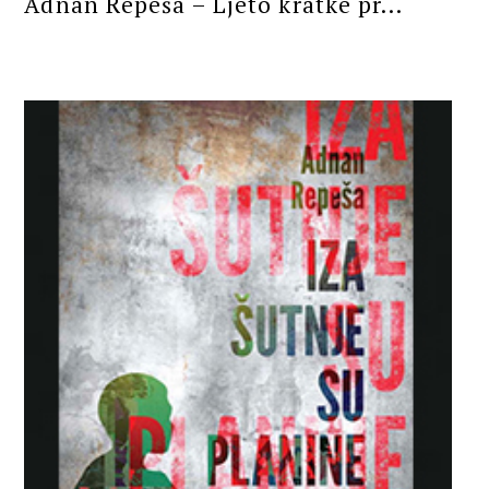
Adnan Repeša – Ljeto kratke pr...