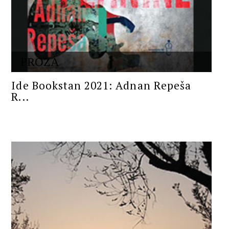
PROZA
Ide Bookstan 2021: Adnan Repeša
R...