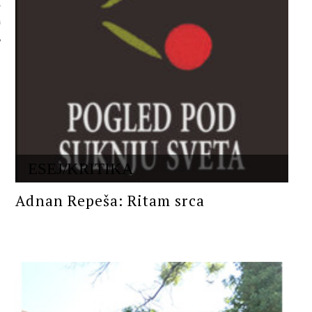
 AUTORA
ESEJ/KRITIKA
Adnan Repeša: Ritam srca