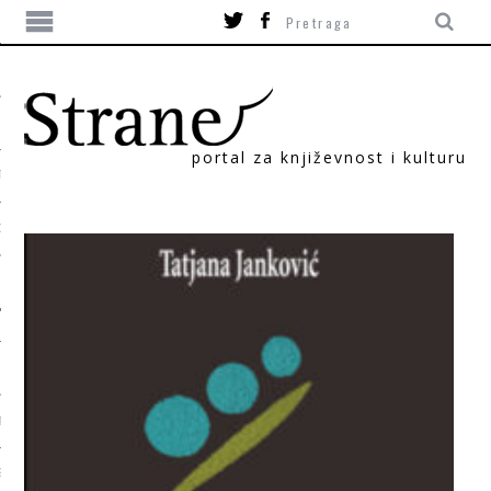
portal za književnost i kulturu
TIKA
ORI
T
SUM