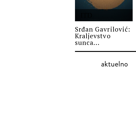
ITD
Srđan Gavrilović:
Kraljevstvo
sunca...
aktuelno