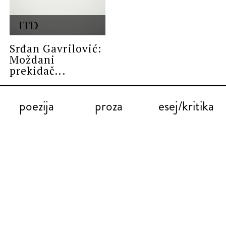
ITD
Srđan Gavrilović:
Moždani
prekidač...
poezija
proza
esej/kritika