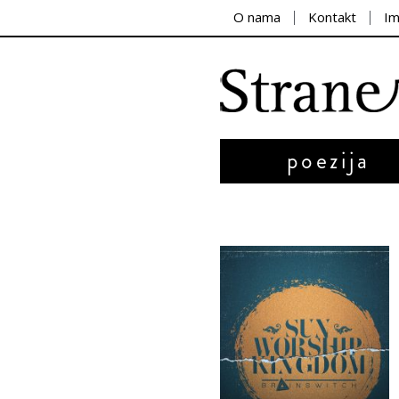
O nama
Kontakt
I
poezija