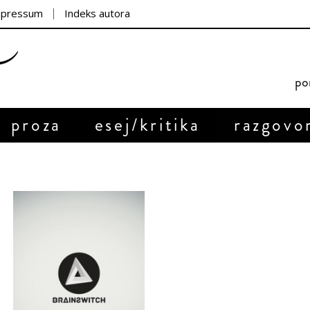
mpressum
Indeks autora
por
proza
esej/kritika
razgovo