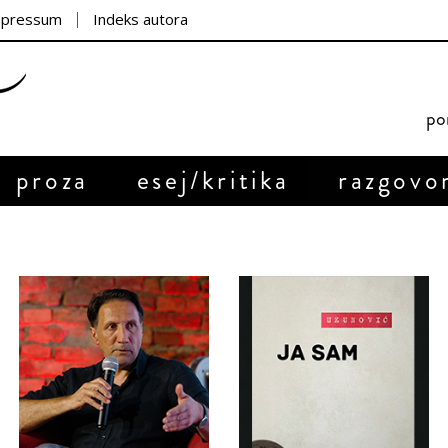
mpressum
Indeks autora
por
proza
esej/kritika
razgovo