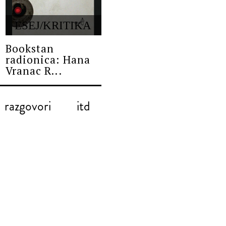
ESEJ/KRITIKA
Bookstan
radionica: Hana
Vranac R...
razgovori
itd