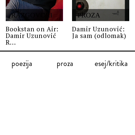
RAZGOVORI
PROZA
Bookstan on Air:
Damir Uzunović:
Damir Uzunović
Ja sam (odlomak)
R...
poezija
proza
esej/kritika