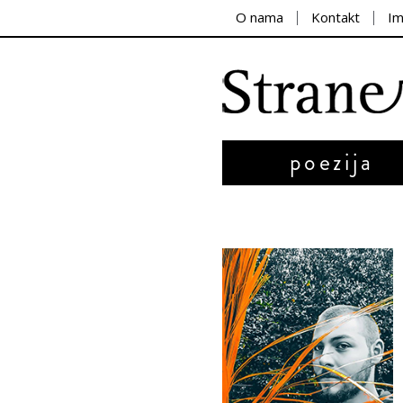
O nama
Kontakt
I
poezija