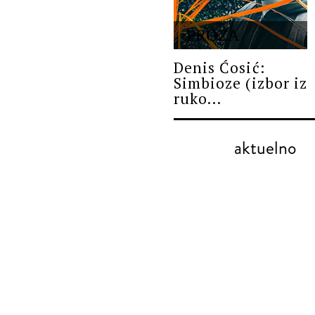
PROZA
Denis Ćosić:
Simbioze (izbor iz
ruko...
aktuelno