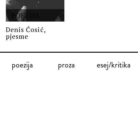
POEZIJA
Denis Ćosić,
pjesme
poezija
proza
esej/kritika