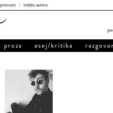
mpressum
Indeks autora
por
proza
esej/kritika
razgovo