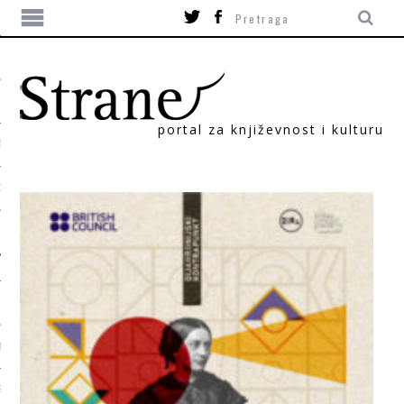
portal za književnost i kulturu
TIKA
ORI
T
SUM