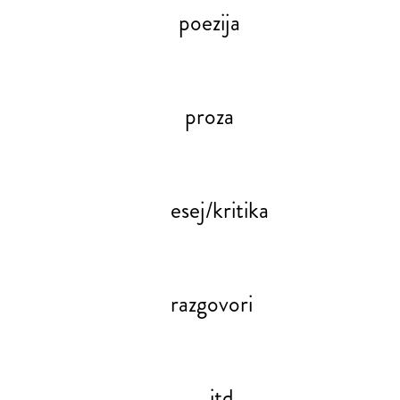
poezija
proza
esej/kritika
razgovori
itd