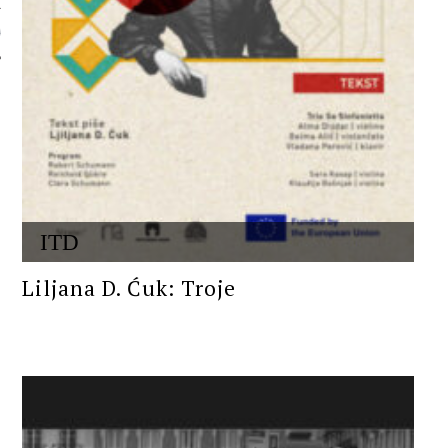
 AUTORA
ITD
Liljana D. Ćuk: Troje