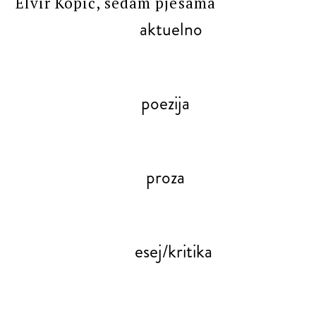
Elvir Kopić, sedam pjesama
aktuelno
poezija
proza
esej/kritika