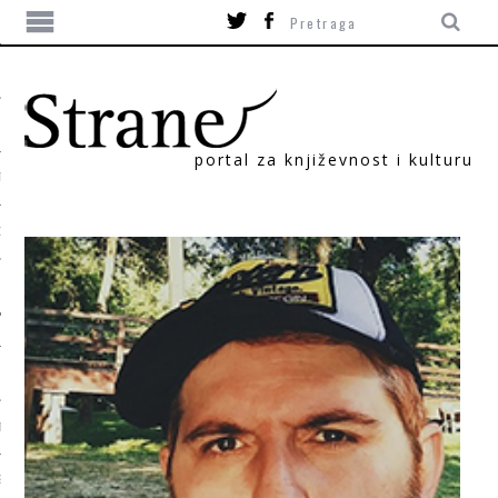
portal za književnost i kulturu
TIKA
ORI
T
SUM