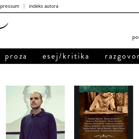
mpressum
Indeks autora
por
proza
esej/kritika
razgovo