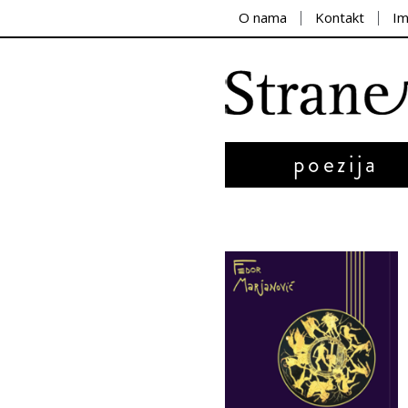
O nama
Kontakt
I
poezija