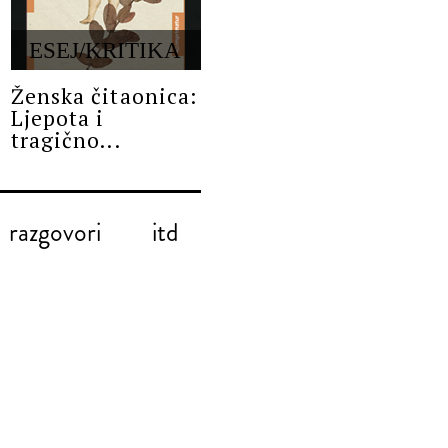
ESEJ/KRITIKA
Ženska čitaonica:
Ljepota i
tragično...
razgovori
itd