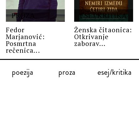
PROZA
ESEJ/KRITIKA
Fedor
Ženska čitaonica:
Marjanović:
Otkrivanje
Posmrtna
zaborav...
rečenica...
poezija
proza
esej/kritika