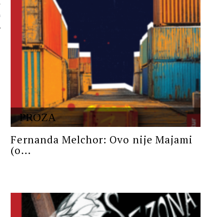
 AUTORA
PROZA
Fernanda Melchor: Ovo nije Majami
(o...