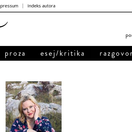
mpressum
Indeks autora
por
proza
esej/kritika
razgovo