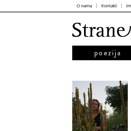
O nama
Kontakt
I
poezija