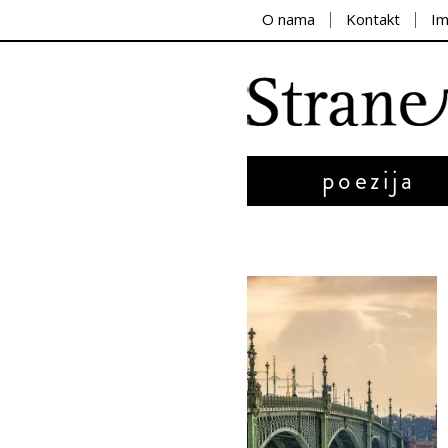
O nama
Kontakt
I
poezija