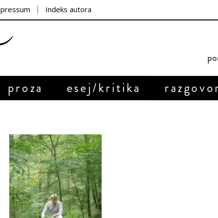
mpressum
Indeks autora
por
proza
esej/kritika
razgovo