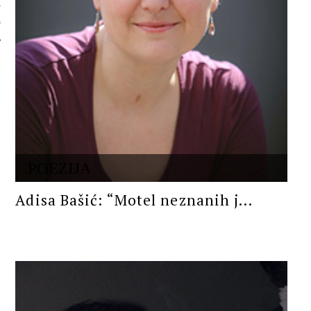
 AUTORA
POEZIJA
Adisa Bašić: “Motel neznanih j...