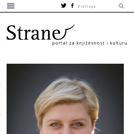
portal za književnost i kulturu
TIKA
ORI
T
SUM